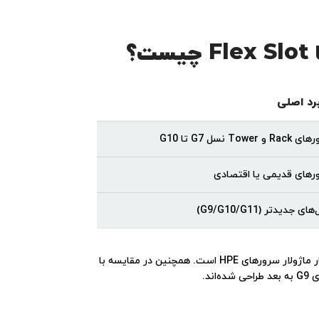
برد اصلی
 و Tower نسل G7 تا G10
رهای قدیمی یا اقتصادی
ی جدیدتر (G9/G10/G11)
در قابلیت تعویض داغ (Hot-Plug)، راندمان بالاتر و سازگاری با ساختار ماژولار سرورهای HPE است. همچنین در مقایسه با