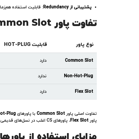
پشتیبانی از Redundancy
: قابلیت استفاده هم‌زمان
تفاوت پاور Common Slot با پاورهای Non-Hot-Plug یا Flex Slot چیست؟
نوع پاور
قابلیت HOT-PLUG
Common Slot
دارد
Non-Hot-Plug
ندارد
Flex Slot
دارد
تفاوت اصلی پاور
Common Slot
با پاورهای
ot-Plug
پاور
Flex Slot
، پاورهای CS اغلب در نسل‌های قدیمی‌تر (G7 و G8) رایج‌تر هستند، درحالی‌که پاورهای Flex Slot بیشتر برای نسل‌های G9 به بعد طراحی شده‌اند.
مزایای استفاده از پاورها