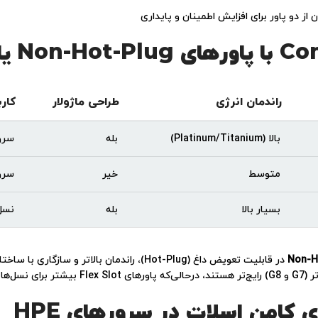
 از دو پاور برای افزایش اطمینان و پایداری
راندمان انرژی
طراحی ماژولار
کار
بالا (Platinum/Titanium)
بله
سرورهای Rack
متوسط
خیر
سرو
بسیار بالا
بله
نسل‌ها
Non-H
ی کامن اسلات در سرورهای HPE