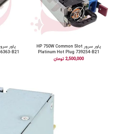
پاور سرور HP 750W Common Slot
56363-B21
Platinum Hot Plug 739254-B21
2,500,000
تومان