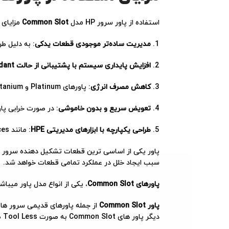
استفاده از پاور سرور HP مدل
Common Slot
مزایای 
مدیریت ساده‌تر موجودی قطعات یدکی
: به دلیل ط
افزایش پایداری سیستم با پشتیبانی از حالت Redundant
کاهش مصرف انرژی
: پاورهای Platinum و Titanium مصرف برق را به حداقل می‌رسانند و هزینه‌های عملیاتی دیتاسنتر را کاهش می‌دهند.
تعویض سریع و بدون خاموشی
: در صورت خرابی پا
طراحی یکپارچه با ابزارهای مدیریتی HPE
: مانند HPE Power Discovery Services برای پایش و مدیریت هوشمند منابع برق
پاور یکی از اساسی ترین قطعات تشکیل دهنده سرور می
سبب ایجاد خلل در عملکرد تمامی قطعات خواهد شد.
پاورهای Common Slot
، یکی از انواع مدل پاور میباشند. در این ق
پاور Common Slot
از جمله پاورهای قدیمی سرور های ا
دیگر پاور های Common Slot به صورت Tool Less طراحی شده اند.