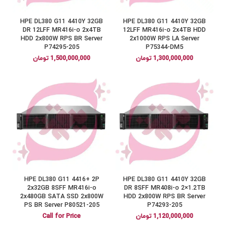
HPE DL380 G11 4410Y 32GB
HPE DL380 G11 4410Y 32GB
DR 12LFF MR416i-o 2x4TB
12LFF MR416i-o 2x4TB HDD
HDD 2x800W RPS BR Server
2x1000W RPS LA Server
P74295-205
P75344-DM5
1,300,000,000
تومان
1,500,000,000
تومان
HPE DL380 G11 4416+ 2P
HPE DL380 G11 4410Y 32GB
2x32GB 8SFF MR416i-o
DR 8SFF MR408i-o 2×1.2TB
2x480GB SATA SSD 2x800W
HDD 2x800W RPS BR Server
PS BR Server P80521-205
P74293-205
1,120,000,000
تومان
Call for Price