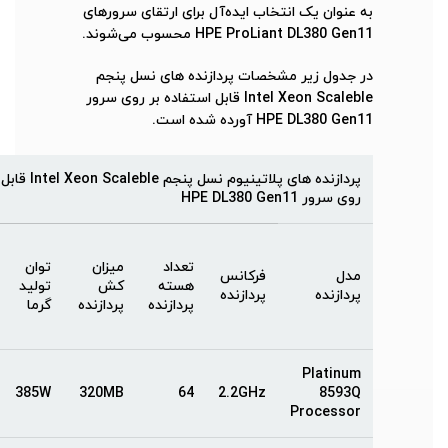
به عنوان یک انتخاب ایده‌آل برای ارتقای سرورهای
HPE ProLiant DL380 Gen11 محسوب می‌شوند.
در جدول زیر مشخصات پردازنده های نسل پنجم
Intel Xeon Scaleble قابل استفاده بر روی سرور
HPE DL380 Gen11 آورده شده است.
پردازنده های پلاتینیوم
روی سرور HPE DL380 Gen11
تعداد
میزان
توان
مدل
فرکانس
هسته
کش
تولید
پردازنده
پردازنده
پردازنده
پردازنده
گرما
Platinum
385W
320MB
64
2.2GHz
8593Q
Processor