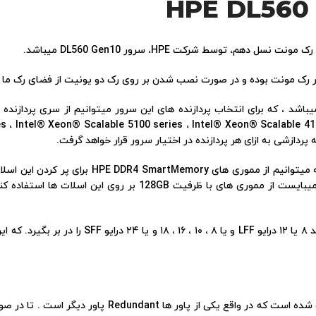
 توسط شرکت HPE، سرور DL560 Gen10 میباشد.
سرور DL560 Gen10 دارای ۲۴ اسلات مموری است که م
بر روی سرور DL560 Gen10 ، دو اسلات پاور قرار داده شده اس