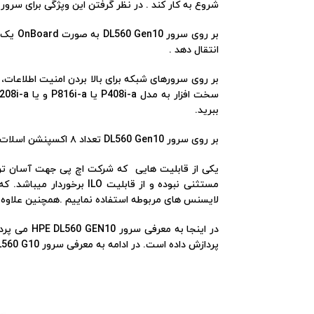
شروع به کار کند . در نظر گرفتن این وپژگی برای سرور DL560 Gen10 ، با از کار افتادن پاور در عملکرد سرور مشکلی ایجاد نخواهد شد و سرور به کار خود ادامه خواهد داد 
انتقال دهد .
ببرید.
بر روی سرور DL560 Gen10 تعداد ۸ اکسپنشن اسلات در نظر گرفته شده است، که میتوانیم از این اکسپنشن اسلات ها برای اضافه کردن کارت های اضافی به سرور خود استفاده کنیم.
لایسنس های مربوطه استفاده نماییم .همچنین علاوه بر ILO میتوانیم با دانلود HPE OneView Standard از قابلیت های جدید شرکت HPE در جهت مدیریت سرور استفاده
فيسبوک
توئیتر
پردازش داده است. در ادامه به معرفی سرور HP DL560 G10 و امکانات سرور می پردازیم.
اینستاگرام
یوتیوب
پینترست