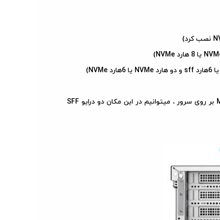
Optional 2 SFF HDD, requires optional Universal Media bay در صورت نیاز همزمان به تعداد درایو بیشتر و Media Bay بر روی سرور ، میتوانیم در این مکان دو درایو SFF