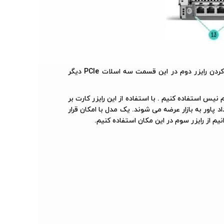
محل قرارگیری رایزر دوم سرور در صورتی که تعداد اسلات های PCIe بر روی رایزر اول برای ما کافی نباشد میتوانیم با اضافه کردن رایزر دوم در این قسمت سه اسلات PCIe دیگر
DL560 میتوانیم در این مکان از رایزر کارت سوم نیس استفاده کنیم . با استفاده از این رایزر کارت بر
فت. ( البته توجه داشته باشید سرورهای DL560 G10 در دو مدل از نظر تعداد پاور به بازار عرضه می شوند. یک مدل با امکان قرار