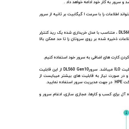
بر روی سرور DL560 Gen10 به صورت OnBoard یک کارت شبکه ۴ پورت به مدل 331i قرار داده شده است که این کارت شبکه میتواند اطلاعات را با سرعت ۱ گیگابیت بر ثانیه از سرور
بر روی سرورهای شبکه برای بالا بردن امنیت اطلاعات، از تکنولوژی های رید استفاده میشود . به همین دلیل بر روی سرور DL560 Gen10 ، متناسب با مدل خریداری شده یک رید کنترلر
مورد نظرتان امنیت اطلاعات ذخیره شده بر روی سروتان را تا حد ممکن بالا
یکی از قابلیت هایی که شرکت اچ پی جهت آسان تر شدن مدریت و کنترلر سرورهای خود برروی سرور ها تعبیه کرده است، قابلیت ILO میباشد. سرورDL560 Gen10 از این قابلیت
باشد. که طبیعی است این قابلیت تنها از توانایی های پایه ای ILO بر خوردار بوده و در صورت نیاز به قابلیت های بیشتر میبایست از
 معرفی سرور HPE DL560 GEN10 می پردازیم. این سرور دو یونیت از رک را اشغال میکند. سرور HPE DL560 G10 ایده آل برای کسب و کارها، مجازی سازی، ادغام سرور و