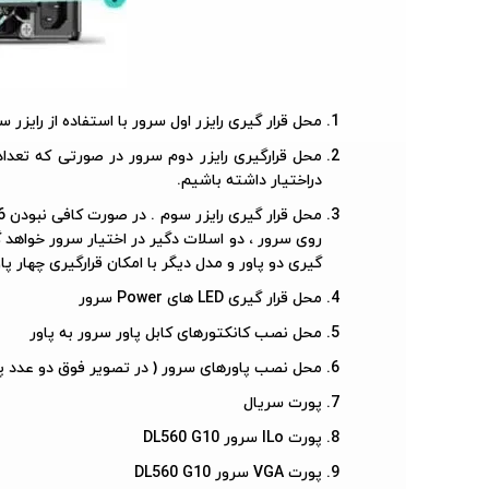
محل قرار گیری رایزر اول سرور با استفاده از رایزر سرور DL560 G10 میتوانیم تا سه عدد کارت PCIe به سرور اضا
دراختیار داشته باشیم.
گیری دو پاور و مدل دیگر با امکان قرارگیری چهار پاور . در صورتی که سرور DL560 G10 خریداری شده از مدل 4 پاور با
محل قرار گیری LED های Power سرور
محل نصب کانکتورهای کابل پاور سرور به پاور
محل نصب پاورهای سرور ( در تصویر فوق دو عدد پاور 800W بر روی سرور نصب شده 
پورت سریال
پورت ILo سرور DL560 G10
پورت VGA سرور DL560 G10