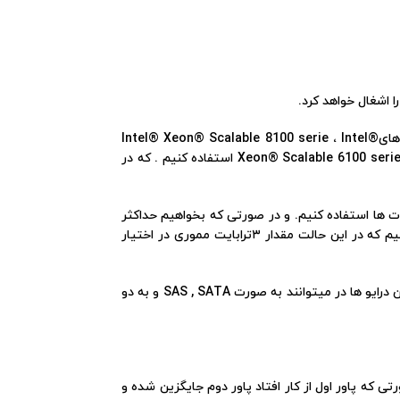
سرور DL560 Gen10 از دو اسلات پردازنده برخوردار میباشد ، که برای انتخاب پردازنده های این سرور میتوانیم از سری پردازنده هایIntel® Xeon® Scalable 8100 serie ، Intel®
Xeon® Scalable 6100 series ، Intel® Xeon® Scalable 5100 series ، Intel® Xeon® Scalable 4100 series ، Intel® Xeon® Scalable 3100 series استفاده کنیم . که در
یتوانیم از مموری های HPE DDR4 SmartMemory برای پر کردن این اسلات ها استفاده کنیم. و در صورتی که بخواهیم حداکثر
مقدار مموری ممکن بر روی این سرور استفاده کنیم میبایست از مموری های با ظرفیت 128GB بر روی این اسلات ها استفاده کنیم که در این حالت مقدار ۳ترابایت مموری در اختیار
سرور DL560 Gen10، متناسب با مدل انتخابی میتواند ۸ یا ۱۲ درایو LFF و یا ۸ ، ۱۰ ، ۱۶ ، ۱۸ و یا ۲۴ درایو SFF را در بر بگیرد. که این درایو ها در میتوانند به صورت SAS , SATA و به دو
ت که در واقع یکی از پاور ها Redundant پاور دیگر است . تا در صورتی که پاور اول از کار افتاد پاور دوم جایگزین شده و