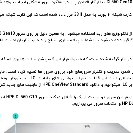
.
سخت افزار به مدل P408i-a یا P816i-a و یا E208i-a قرار داده میشود ، تا شما با پیاده سازی سطح رید 
مستثنی نبوده و از قابلیت ILO برخوردار می
 نمایید.
در اینجا به