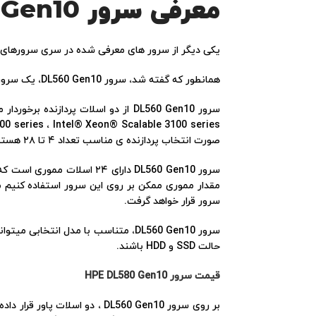
معرفی سرور
HPE DL560 Gen10
یکی دیگر از سرور های معرفی شده در سری سرورهای رک مونت نسل دهم،
همانطور که گفته شد، سرور DL560 Gen10، یک سرور رک مونت بوده و در صورت نصب شدن بر روی رک دو یونیت از فضای رک ما را اشغال خواهد کرد.
صورت انتخاب پردازنده ی مناسب تعداد ۴ تا ۲۸ هسته پردازشی به ازای هر پردازنده در اختیار سرور قرار خواهد گرفت.
سرور قرار خواهد گرفت.
حالت SSD و HDD باشند.
قیمت سرور HPE DL580 Gen10