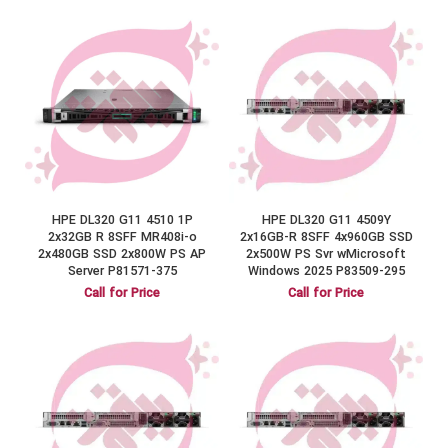
HPE DL320 G11 4510 1P
HPE DL320 G11 4509Y
2x32GB R 8SFF MR408i-o
2x16GB-R 8SFF 4x960GB SSD
2x480GB SSD 2x800W PS AP
2x500W PS Svr wMicrosoft
Server P81571-375
Windows 2025 P83509-295
Call for Price
Call for Price