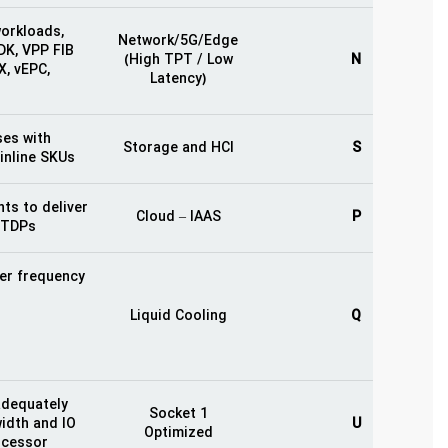
orkloads,
Network/5G/Edge
DK, VPP FIB
(High TPT / Low
N
X, vEPC,
Latency)
ses with
Storage and HCI
S
nline SKUs.
ts to deliver
Cloud – IAAS
P
 TDPs.
her frequency
Liquid Cooling
Q
adequately
1 Socket
idth and IO
U
Optimized
ocessor