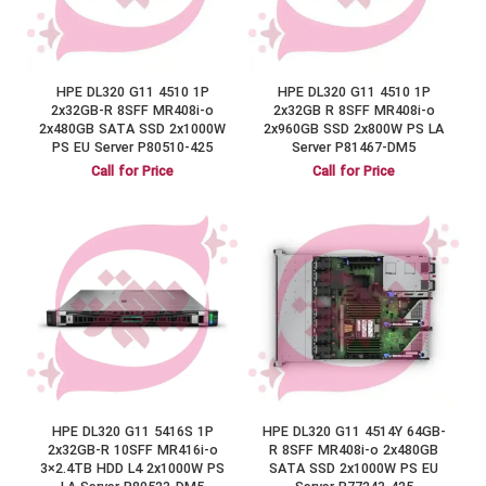
HPE DL320 G11 4510 1P
HPE DL320 G11 4510 1P
2x32GB-R 8SFF MR408i-o
2x32GB R 8SFF MR408i-o
2x480GB SATA SSD 2x1000W
2x960GB SSD 2x800W PS LA
PS EU Server P80510-425
Server P81467-DM5
Call for Price
Call for Price
HPE DL320 G11 5416S 1P
HPE DL320 G11 4514Y 64GB-
2x32GB-R 10SFF MR416i-o
R 8SFF MR408i-o 2x480GB
3×2.4TB HDD L4 2x1000W PS
SATA SSD 2x1000W PS EU