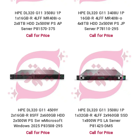
HPE DL320 G11 3508U 1P
HPE DL320 G11 3408U 1P
1x16GB-R 4LFF MR408i-o
16GB-R 4LFF MR408i-o
2x8TB HDD 2x500W PS AP
4x8TB HDD 2x500W PS JP
Server P81570-375
Server P78110-295
Call for Price
Call for Price
HPE DL320 G11 4509Y
HPE DL320 G11 3508U 1P
2x16GB-R 8SFF 2x600GB HDD
1x32GB-R 4LFF 2x960GB SSD
2x500W PS Svr wMicrosoft
1x800W PS LA Server
Windows 2025 P83508-295
P81425-DM5
Call for Price
Call for Price