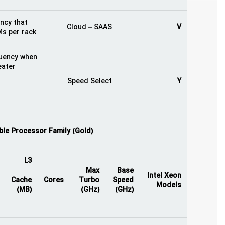
ency that
Cloud – SAAS
V
s per rack.
quency when
eater
Speed Select
Y
le Processor Family (Gold)
L3
Max
Base
Intel Xeon
Cache
Cores
Turbo
Speed
Models
(MB)
(GHz)
(GHz)