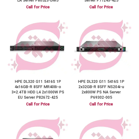
LA Server P80523-DM5
Server P77243-425
Call for Price
Call for Price
HPE DL320 G11 5416S 1P
HPE DL320 G11 5416S 1P
4x16GB-R 8SFF MR408i-o
2x32GB-R 8SFF NS204i-u
3×2.4TB HDD L4 2x1000W PS
2x800W PS NA Server
EU Server P82672-425
P69302-005
Call for Price
Call for Price