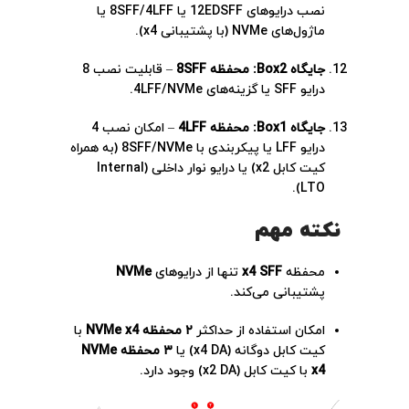
نصب درایوهای 12EDSFF یا 8SFF/4LFF یا
ماژول‌های NVMe (با پشتیبانی x4).
جایگاه Box2: محفظه 8SFF
– قابلیت نصب 8
درایو SFF یا گزینه‌های 4LFF/NVMe.
جایگاه Box1: محفظه 4LFF
– امکان نصب 4
درایو LFF یا پیکربندی با 8SFF/NVMe (به همراه
کیت کابل x2) یا درایو نوار داخلی (Internal
LTO).
نکته مهم
محفظه
x4 SFF
تنها از درایوهای
NVMe
پشتیبانی می‌کند.
امکان استفاده از حداکثر
۲ محفظه NVMe x4
با
کیت کابل دوگانه (x4 DA) یا
۳ محفظه NVMe
x4
با کیت کابل (x2 DA) وجود دارد.