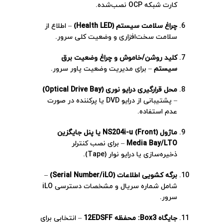
کارت شبکه OCP نصب‌شده.
چراغ سلامت سیستم (Health LED)
– اطلاع از
سلامت سخت‌افزاری و وضعیت کلی سرور.
کلید روشن/خاموش و چراغ وضعیت برق
سیستم
– برای مدیریت وضعیت پاور سرور.
محل قرارگیری درایو نوری (Optical Drive Bay)
– پشتیبانی از درایو DVD یا پرکننده در صورت
عدم استفاده.
ماژول NS204i-u (Front) یا پنل جایگزین
Media Bay/LTO
– برای نصب کنترلر
ذخیره‌سازی یا درایو نوار (Tape).
برگه کشویی اطلاعات (Serial Number/iLO)
–
شامل شماره سریال و مشخصات دسترسی iLO
سرور.
جایگاه Box3: محفظه 12EDSFF
– انتخابی برای