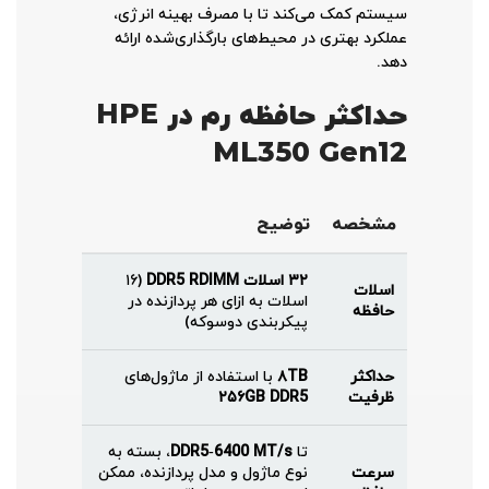
سیستم کمک می‌کند تا با مصرف بهینه انرژی،
عملکرد بهتری در محیط‌های بارگذاری‌شده ارائه
دهد.
حداکثر حافظه رم در HPE
ML350 Gen12
مشخصه
توضیح
۳۲ اسلات DDR5 RDIMM
(۱۶
اسلات
اسلات به ازای هر پردازنده در
حافظه
پیکربندی دو‌سوکه)
حداکثر
۸TB
با استفاده از ماژول‌های
ظرفیت
۲۵۶GB DDR5
تا
DDR5‑6400 MT/s
، بسته به
سرعت
نوع ماژول و مدل پردازنده، ممکن