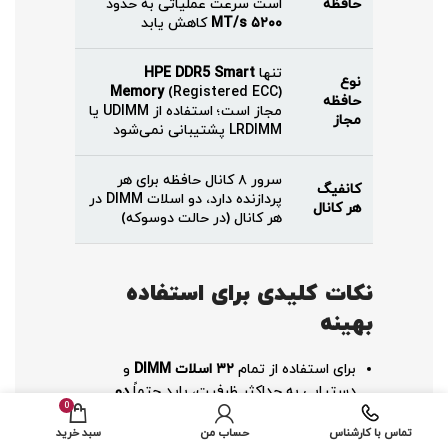
حافظه
است سرعت عملیاتی به حدود
۵۲۰۰ MT/s
کاهش یابد
تنها
HPE DDR5 Smart
نوع
Memory
(Registered ECC)
حافظه
مجاز است؛ استفاده از UDIMM یا
مجاز
LRDIMM پشتیبانی نمی‌شود
سرور ۸ کانال حافظه برای هر
کانفیگ
پردازنده دارد، دو اسلات DIMM در
هر کانال
هر کانال (در حالت دو‌سوکه)
نکات کلیدی برای استفاده
بهینه
برای استفاده از تمام
۳۲ اسلات DIMM
و
دستیابی به حداکثر ظرفیت، باید حتماً
دو
0
پردازنده نصب شود
.
تماس با کارشناس
حساب من
سبد خرید