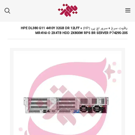
یاقوت سرخ
»
سرور اچ پی (HP)
»
HPE DL380 G11 4410Y 32GB DR 12LFF
MR416I-O 2X4TB HDD 2X800W RPS BR SERVER P74295-205