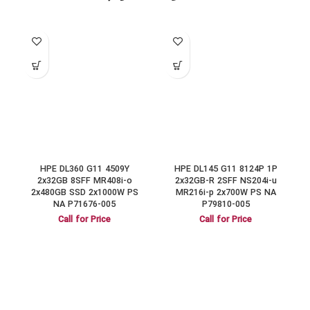
HPE DL360 G11 4509Y
HPE DL145 G11 8124P 1P
1
2x32GB 8SFF MR408i-o
2x32GB-R 2SFF NS204i-u
2x480GB SSD 2x1000W PS
MR216i-p 2x700W PS NA
NA P71676-005
P79810-005
Call for Price
Call for Price