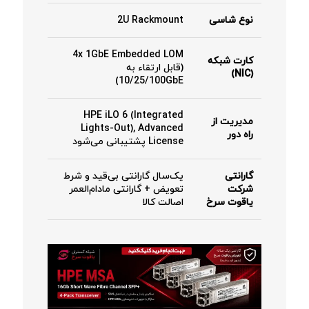
نوع شاسی
2U Rackmount
4x 1GbE Embedded LOM
کارت شبکه
(قابل ارتقاء به
(NIC)
10/25/100GbE)
HPE iLO 6 (Integrated
مدیریت از
Lights-Out), Advanced
راه دور
License پشتیبانی می‌شود
گارانتی
یک‌سال گارانتی بی‌قید و شرط
شرکت
تعویض + گارانتی مادام‌العمر
یاقوت سرخ
اصالت کالا