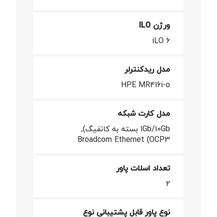
ورژن ILO
iLO 6
مدل ریدکنترلر
HPE MR416i-o
مدل کارت شبکه
1Gb/10Gb بسته به کانفیگ),
Broadcom Ethernet (OCP3
تعداد اسلات پاور
2
نوع پاور قابل پشتیبانی نوع