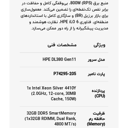
منبع برق 800W (RPS)، بی‌وقفگی کامل و حفاظت در
برابر نقص تک‌نقطه‌ای را تضمین می‌کند. معمول‌سازی
برای بازار برزیل (BR) و سازگاری کامل با استانداردهای
منطقه‌ای. فناوری HPE iLO 6، نظارت هوشمند و
مدیریت پیشگیرانه را از راه دور ممکن می‌سازد.
ویژگی
مشخصات فنی
مدل سرور
HPE DL380 Gen11
پارت نامبر
P74295-205
1x Intel Xeon Silver 4410Y
پردازنده
(2.0GHz, 12-core, 30MB
(CPU)
Cache, 150W)
ظرفیت
32GB DDR5 SmartMemory
حافظه رم
(1x32GB RDIMM, Dual Rank,
4800 MT/s)
(Memory)