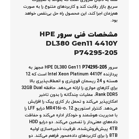
سریع بازار رقابت کند و کاربردهای متنوع را به صورت
هم‌زمان اجرا کند، این محصول راه حل بی‌نقص خواهد
بود.
مشخصات فنی
سرور HPE
DL380 Gen11 4410Y
P74295-205
سرور HPE DL380 Gen11
P74295-205
مجهز به
پردازنده Intel Xeon Platinum 4410Y است که 12
هسته و 24 ریسمان قوی‌تری و انعطاف‌پذیری بالا
برای کارهای موازی را ارائه می‌دهد. حافظه 32GB Dual
Rank DDR5، عملیات چندگانه را بدون تاخیر
امکان‌پذیر می‌کند و تحمل بار کاری پیک را افزایش
می‌دهد. کنترلر استوریج MR416i-o، 12 درایو LFF را
با مدیریت هوشمند و خودکار اداره می‌کند و حفاظت
داده‌های معنی‌دار را تضمین می‌کند. دو درایو HDD
4TB پیش‌فروش‌شده، ظرفیت ذخیره‌سازی اولیه
8TB را برای کاربردهای داده‌محور فراهم می‌کند. دو