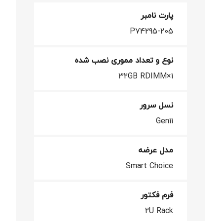
پارت نامبر
P74295-205
نوع و تعداد مموری نصب شده
1×32GB RDIMM
نسل سرور
Gen11
مدل عرضه
Smart Choice
فرم فکتور
2U Rack