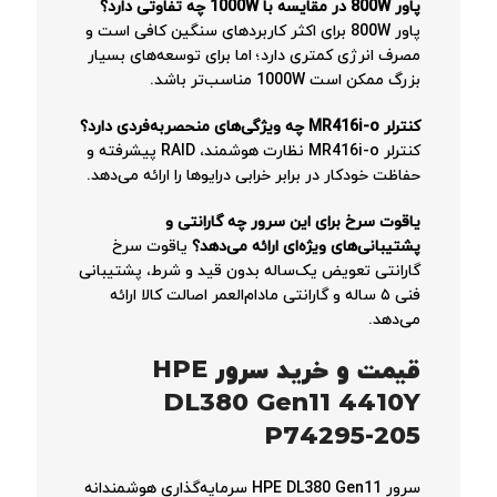
پاور 800W در مقایسه با 1000W چه تفاوتی دارد؟
پاور 800W برای اکثر کاربردهای سنگین کافی است و
مصرف انرژی کمتری دارد؛ اما برای توسعه‌های بسیار
بزرگ ممکن است 1000W مناسب‌تر باشد.
کنترلر MR416i-o چه ویژگی‌های منحصر‌به‌فردی دارد؟
کنترلر MR416i-o نظارت هوشمند، RAID پیشرفته و
حفاظت خودکار در برابر خرابی درایوها را ارائه می‌دهد.
یاقوت سرخ برای این سرور چه گارانتی و
پشتیبانی‌های ویژه‌ای ارائه می‌دهد؟
یاقوت سرخ
گارانتی تعویض یک‌ساله بدون قید و شرط، پشتیبانی
فنی ۵ ساله و گارانتی مادام‌العمر اصالت کالا ارائه
می‌دهد.
قیمت و خرید سرور HPE
DL380 Gen11 4410Y
P74295-205
سرور HPE DL380 Gen11 سرمایه‌گذاری هوشمندانه