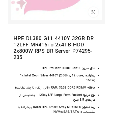
برای بزرگنمایی کلیک کنید
HPE DL380 G11 4410Y 32GB DR
12LFF MR416i-o 2x4TB HDD
2x800W RPS BR Server P74295-
205
مدل سرور:
HPE ProLiant DL380 Gen11
پردازنده:
1x Intel Xeon Silver 4410Y (2.0GHz, 12-core,
150W)
حافظه RAM:
32GB DDR5 RDIMM (قابل ارتقاء تا چند ترابایت)
نوع درایو:
12Bay LFF (Large Form Factor) – پشتیبانی از
هاردهای 3.5 اینچ
رِید کنترلر:
HPE Smart Array MR416i-a (RAID پیشرفته با
پشتیبانی از NVMe/SAS/SATA)