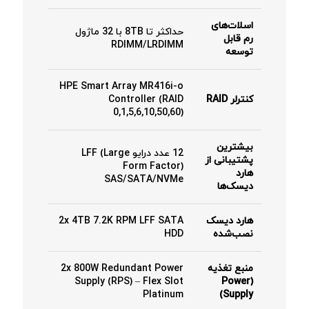
اسلات‌های
حداکثر تا 8TB با 32 ماژول
رم قابل
RDIMM/LRDIMM
توسعه
HPE Smart Array MR416i-o
کنترلر RAID
Controller (RAID
0,1,5,6,10,50,60)
بیشترین
12 عدد درایو LFF (Large
پشتیبانی از
Form Factor)
هارد
SAS/SATA/NVMe
دیسک‌ها
هارد دیسک
2x 4TB 7.2K RPM LFF SATA
نصب‌شده
HDD
منبع تغذیه
2x 800W Redundant Power
Supply (RPS) – Flex Slot
(Power
Platinum
Supply)