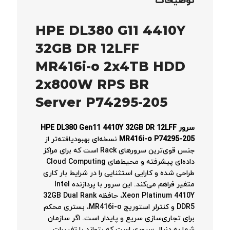
توضیحات
HPE DL380 G11 4410Y
32GB DR 12LFF
MR416i-o 2x4TB HDD
2x800W RPS BR
Server P74295-205
سرور HPE DL380 Gen11 4410Y 32GB DR 12LFF
MR416i-o P74295-205
نسخه‌ای بهبود‌یافته‌تر از
جنس قوی‌ترین سرورهای Rack است که برای مراکز
داده‌ای پیشرفته و محیط‌های Cloud Computing
طراحی شده و کارایی استثنایی را در شرایط بار کاری
متغیر فراهم می‌کند. این سرور با پردازنده Intel
Xeon Platinum 4410Y، حافظه 32GB Dual Rank
DDR5 و کنترلر استوریج MR416i-o، بستری محکم
برای تجاری‌سازی سریع و پایدار است. اگر سازمان
شما به دنبال سرور‌ی است که بتواند با تغییرات