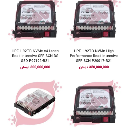
HPE 1.92TB NVMe x4 Lanes
HPE 1.92TB NVMe High
Read Intensive SFF SCN DS
Performance Read Intensive
SSD P07192-B21
SFF SCN P20017-B21
350,000,000
تومان
300,000,000
تومان