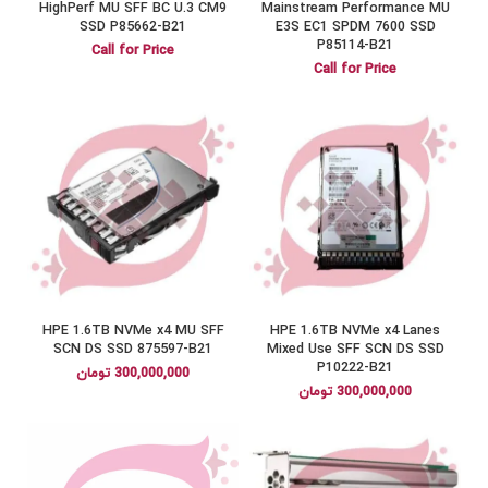
HighPerf MU SFF BC U.3 CM9
Mainstream Performance MU
SSD P85662-B21
E3S EC1 SPDM 7600 SSD
P85114-B21
Call for Price
Call for Price
HPE 1.6TB NVMe x4 MU SFF
HPE 1.6TB NVMe x4 Lanes
SCN DS SSD 875597-B21
Mixed Use SFF SCN DS SSD
P10222-B21
300,000,000
تومان
300,000,000
تومان