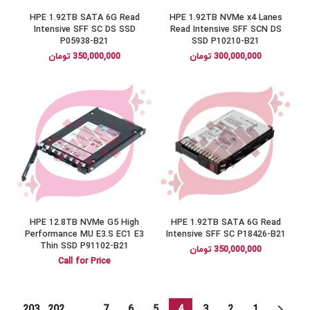
HPE 1.92TB SATA 6G Read
HPE 1.92TB NVMe x4 Lanes
Intensive SFF SC DS SSD
Read Intensive SFF SCN DS
P05938-B21
SSD P10210-B21
300,000,000
تومان
350,000,000
تومان
HPE 12.8TB NVMe G5 High
HPE 1.92TB SATA 6G Read
Performance MU E3.S EC1 E3
Intensive SFF SC P18426-B21
Thin SSD P91102-B21
350,000,000
تومان
Call for Price
203
202
…
7
6
5
4
3
2
1