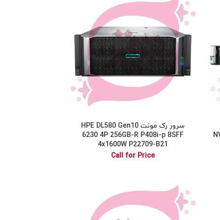
سرور رک مونت HPE DL580 Gen10
6230 4P 256GB-R P408i-p 8SFF
N
4x1600W P22709-B21
Call for Price