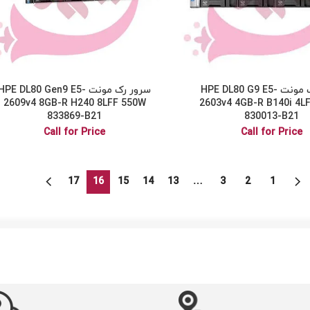
سرور رک مونت HPE DL80 G9 E5-
سرور رک مونت HPE DL80 Gen9 E5-
2609v4 8GB-R H240 8LFF 550W
2603v4 4GB-R B140i 4L
833869-B21
830013-B21
Call for Price
Call for Price
17
16
15
14
13
…
3
2
1