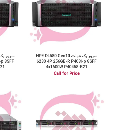
سرور رک مونت HPE DL580 Gen10
-p 8SFF
6230 4P 256GB-R P408i-p 8SFF
B21
4x1600W P40458-B21
Call for Price