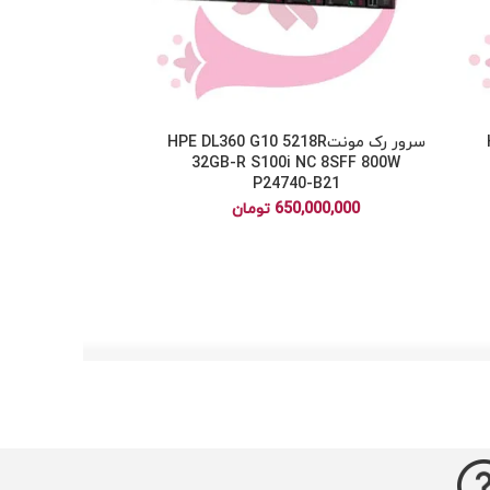
سرور رک مونتHPE DL360 G10 5218R
32GB-R S100i NC 8SFF 800W
P24740-B21
650,000,000
تومان