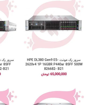
سرور رک مونت HPE DL380 Gen9 E5-
ar 8SFF
2620v4 1P 16GBR P440ar 8SFF 500W
2-B21
826682- B21
65,000,000
تومان
0