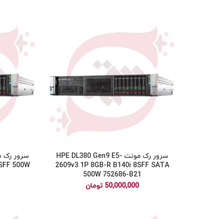
سرور رک مونت HPE DL380 Gen9 E5-
8SFF 500W
2609v3 1P 8GB-R B140i 8SFF SATA
500W 752686-B21
50,000,000
تومان