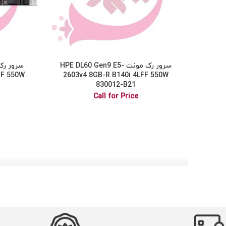
سرور رک مونت HPE DL60 Gen9 E5-
FF 550W
2603v4 8GB-R B140i 4LFF 550W
830012-B21
Call for Price