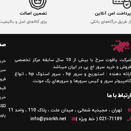
پرداخت امن آنلاین
تضمین اصالت
از طریق درگاه‌های بانکی
برای کالاهای اصل و باکیفیت
صفح
شرکت یاقوت سرخ با بیش از 10 سال سابقه مرکز تخصصی
خری
فروش و خرید سرور اچ پی در ایران میباشد.
سرور
ارائه دهنده : استوریج و سرور hp ، سرور استوک hp ، انواع
فروش
کامپیوتر سرور و کیس سرورها و سرورهای رک مونت.
قیمت
ارتباط با ما
خرید
SSD سرور 
تهران ، مجیدیه شمالی ، میدان ملت ، پلاک 110 ، واحد 11
پاور
021-71189 ( خط ویژه )
info@ysorkh.net