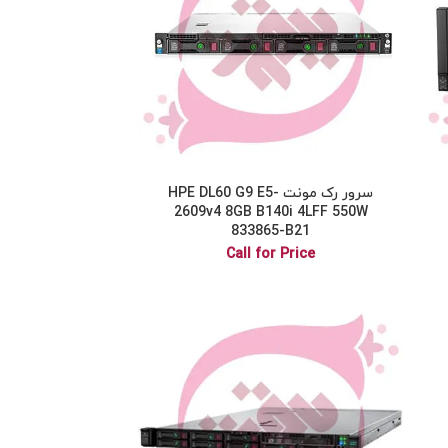
سرور رک مونت HPE DL60 G9 E5-
2609v4 8GB B140i 4LFF 550W
833865-B21
Call for Price