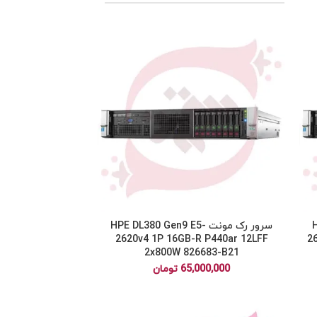
-
سرور رک مونت HPE DL380 Gen9 E5-
2620v4 1P 16GB-R P440ar 12LFF
2
2x800W 826683-B21
65,000,000
تومان