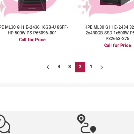
PE ML30 G11 E-2436 16GB-U 8SFF-
HPE ML30 G11 E-2434 3
HP 500W PS P65096-001
2x480GB SSD 1x500W PS
P82663-375
Call for Price
Call for Price
4
3
2
1