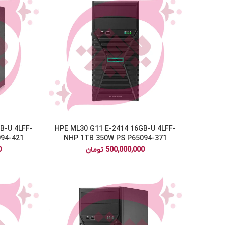
B-U 4LFF-
HPE ML30 G11 E-2414 16GB-U 4LFF-
94-421
NHP 1TB 350W PS P65094-371
500,000,000
تومان
0
فيسبوک
توئیتر
اینستاگرام
یوتیوب