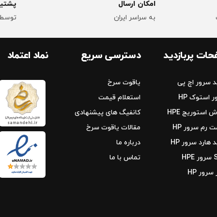
امکان ارسال
پشتیب
به سراسر ایران
توسط 
ات پربازدید
دسترسی سریع
نماد اعتماد
د سرور اچ پی
یاقوت سرخ
 استوک HP
استعلام قیمت
 استوریج‌ HPE
کانفیگ های پیشنهادی
 رم سرور HP
مقالات یاقوت سرخ
 هارد سرور HP
درباره ما
HPE
تماس با ما
 سرور HP