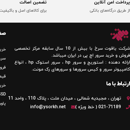
پرداخت امن آنلاین
تضمین اصالت
از طریق درگاه‌های بانکی
برای کالاهای اصل و باکیفیت
صفح
شرکت یاقوت سرخ با بیش از 10 سال سابقه مرکز تخصصی
خری
فروش و خرید سرور اچ پی در ایران میباشد.
سرور
ارائه دهنده : استوریج و سرور hp ، سرور استوک hp ، انواع
فروش
کامپیوتر سرور و کیس سرورها و سرورهای رک مونت.
قیمت
ارتباط با ما
خرید
SSD سرور 
تهران ، مجیدیه شمالی ، میدان ملت ، پلاک 110 ، واحد 11
پاور
021-71189 ( خط ویژه )
info@ysorkh.net