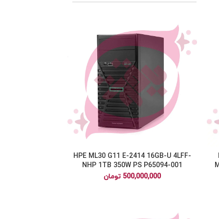
HPE ML30 G11 E-2414 16GB-U 4LFF-
NHP 1TB 350W PS P65094-001
M
500,000,000
تومان