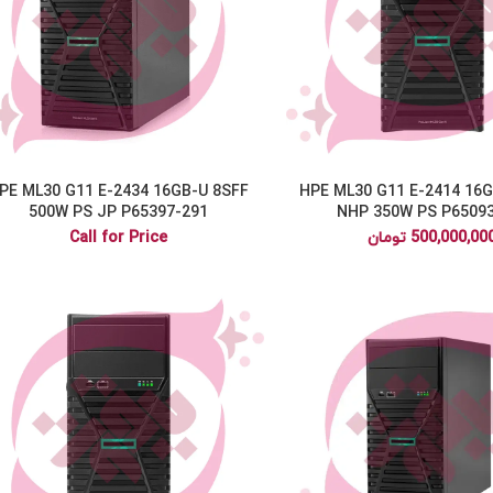
PE ML30 G11 E-2434 16GB-U 8SFF
HPE ML30 G11 E-2414 16G
500W PS JP P65397-291
NHP 350W PS P65093
500,000,00
تومان
Call for Price