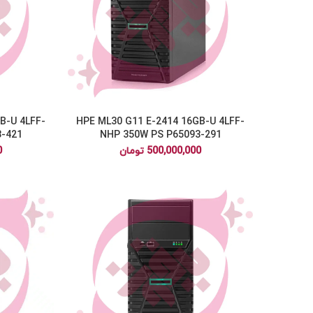
پینترست
لینکداین
واتساپ
اسنپچت
B-U 4LFF-
HPE ML30 G11 E-2414 16GB-U 4LFF-
تلگرام
-421
NHP 350W PS P65093-291
500,000,000
تومان
0