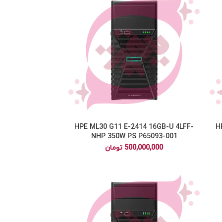
HPE ML30 G11 E-2414 16GB-U 4LFF-
H
NHP 350W PS P65093-001
500,000,000
تومان