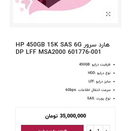
برای بزرگنمایی کلیک کنید
هارد سرور HP 450GB 15K SAS 6G
DP LFF MSA2000 601776-001
ظرفیت درایو :450GB
نوع درایو :HDD
سایز درایو :LFF
سرعت انتقال اطلاعات :6Gbps
نوع پورت :SAS
35,000,000
تومان