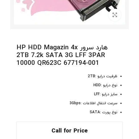
برای بزرگنمایی کلیک کنید
هارد سرور HP HDD Magazin 4x
2TB 7.2k SATA 3G LFF 3PAR
10000 QR623C 677194-001
ظرفیت درایو :2TB
نوع درایو :HDD
سایز درایو :LFF
سرعت انتقال اطلاعات :3Gbps
نوع پورت :SATA
Call for Price