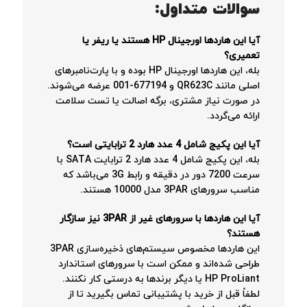
سوالات متداول:
آیا این هاردها اورجینال HP هستند یا ریفر یا
تعمیری؟
بله، این هاردها اورجینال HP بوده و با پارت‌نامبرهای
اصلی مانند QR623C و 677194-001 عرضه می‌شوند.
در صورت نیاز مشتری، برگه اصالت یا تست سلامت
ارائه می‌گردد.
آیا این پکیج شامل 4 عدد هارد 2 ترابایتی است؟
بله، این پکیج شامل 4 عدد هارد 2 ترابایت SATA با
سرعت 7200 دور در دقیقه و رابط 3G می‌باشد که
مناسب سرورهای 3PAR مدل 10000 هستند.
آیا این هاردها با سرورهای غیر از 3PAR نیز سازگار
هستند؟
این هاردها مخصوص سیستم‌های ذخیره‌سازی 3PAR
طراحی شده‌اند و ممکن است با سرورهای استاندارد
HP ProLiant یا دیگر برندها به درستی کار نکنند.
لطفاً قبل از خرید با پشتیبانی تماس بگیرید تا از