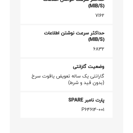
(MIB/S)
7162
حداکثر سرعت نوشتن اطلاعات
(MIB/S)
6832
وضعیت گارانتی
گارانتی یک ساله تعویض یاقوت سرخ
(بدون قید و شرط)
پارت نامبر SPARE
P64614-001