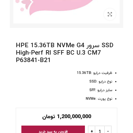
برای بزرگنمایی کلیک کنید
SSD سرور HPE 15.36TB NVMe G4
High-Perf RI SFF BC U.3 CM7
P63841-B21
ظرفیت درایو :15.36TB
نوع درایو :SSD
سایز درایو :SFF
نوع پورت :NVMe
1,200,000,000
تومان
افزودن به سبد خرید