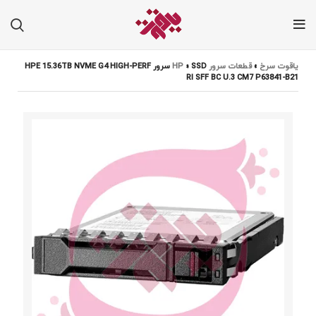
یاقوت سرخ
»
قطعات سرور HP
»
SSD سرور HPE 15.36TB NVME G4 HIGH-PERF
RI SFF BC U.3 CM7 P63841-B21