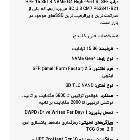
درایو HPE 15.36TB NVMe G4 High-Perf RI SFF
BC U.3 CM7 P63841-B21 می‌پردازیم، که یکی از
قدرتمندترین و پرظرفیت‌ترین SSDهای موجود در
بازار است.
مشخصات فنی کلیدی
ظرفیت:
15.36 ترابایت
نوع رابط:
NVMe Gen4
فرم فاکتور:
SFF (Small Form Factor) 2.5
اینچی
نوع فلش:
3D TLC NAND
عملکرد:
خواندن ترتیبی تا 6800 مگابایت بر ثانیه،
نوشتن ترتیبی تا 2800 مگابایت بر ثانیه
تحمل پذیری:
1 DWPD (Drive Writes Per Day)
ویژگی‌های امنیتی:
رمزگذاری داده‌ها، پاکسازی امن،
TCG Opal 2.0
سازگاری:
سرورهای HPE ProLiant Gen10 و