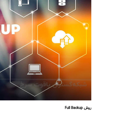
فيسبوک
توئیتر
اینستاگرام
یوتیوب
روش
Full Backup
پینترست