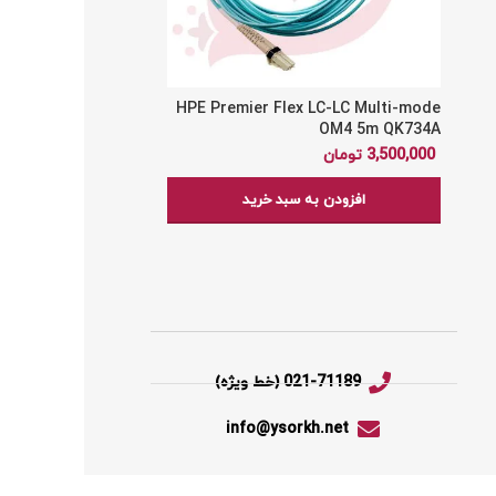
HPE Premier Flex LC-LC Multi-mode
ماژول ترنس
FP+ LR Transceiver
OM4 5m QK734A
455886-B21
3,500,000
تومان
4,000,000
تومان
افزودن به سبد خرید
افزودن به س
021-71189 (خط ویژه)
info@ysorkh.net