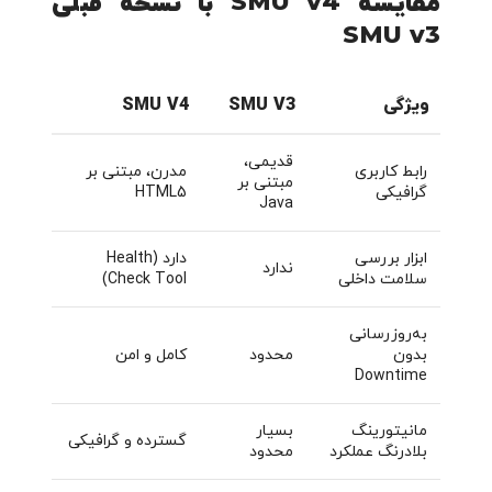
مقایسه SMU v4 با نسخه قبلی
SMU v3
ویژگی
SMU V3
SMU V4
قدیمی،
رابط کاربری
مدرن، مبتنی بر
مبتنی بر
گرافیکی
HTML5
Java
ابزار بررسی
دارد (Health
ندارد
سلامت داخلی
Check Tool)
به‌روزرسانی
بدون
محدود
کامل و امن
Downtime
مانیتورینگ
بسیار
گسترده و گرافیکی
بلادرنگ عملکرد
محدود