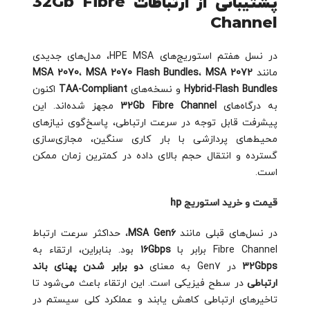
پشتیبانی از ارتباطات 32Gb Fibre
Channel
در نسل هفتم استوریج‌های HPE MSA، مدل‌های جدیدی
مانند
MSA 2072
،
MSA 2070 Flash Bundles
،
MSA 2070
Hybrid-Flash Bundles
و نسخه‌های
TAA-Compliant
اکنون
به درگاه‌های
32Gb Fibre Channel
مجهز شده‌اند. این
پیشرفت قابل توجه در سرعت ارتباطی، پاسخ‌گوی نیازهای
محیط‌های پردازشی با بار کاری سنگین، مجازی‌سازی
گسترده و انتقال حجم بالای داده در کمترین زمان ممکن
است.
قیمت و خرید استوریج hp
در نسل‌های قبلی مانند
MSA Gen6
، حداکثر سرعت ارتباط
Fibre Channel برابر با
16Gbps
بود. بنابراین، ارتقاء به
32Gbps
در Gen7 به معنای
دو برابر شدن پهنای باند
ارتباطی
در سطح فیزیکی است. این ارتقاء باعث می‌شود تا
تاخیرهای ارتباطی کاهش یابند و عملکرد کلی سیستم در