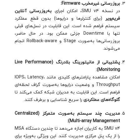
بروزرسانی غیر‌مخرب Firmware:
در نسخه SMU v4، امکان اجرای
به‌روزرسانی آنلاین
فریم‌ویر
(برای کنترلرها و درایوها) بدون قطع عملکرد
سیستم فراهم شده است. این قابلیت در نسل‌های قبلی
تنها با Downtime جزئی ممکن بود. در حال حاضر،
بروزرسانی‌ها به‌صورت Stage و Rollback-aware انجام
می‌شوند.
پشتیبانی از مانیتورینگ بلادرنگ (Live Performance
Monitoring):
امکان مشاهده پارامترهای کلیدی مانند IOPS، Latency،
Throughput و وضعیت درایوها به‌صورت گراف لحظه‌ای
فراهم است. این قابلیت به مدیران شبکه کمک می‌کند تا
گلوگاه‌های عملکردی
را سریع شناسایی و برطرف کنند.
مدیریت چند سیستم به‌صورت متمرکز (Centralized
Multi-array Management):
SMU v4 به کاربران اجازه می‌دهد تا چندین دستگاه MSA
را از یک پنل مرکزی مدیریت کنند. این ویژگی به‌ویژه برای