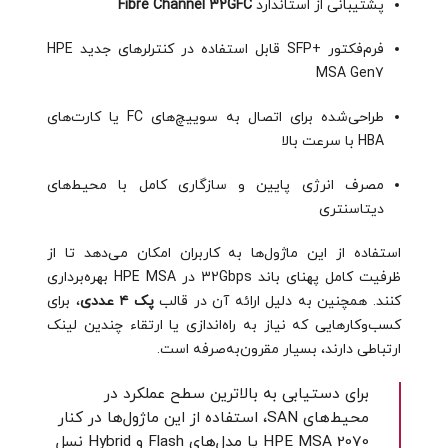
پشتیبانی از استاندارد
Fibre Channel 32GFC
فرم‌فکتور +SFP قابل استفاده در کنترلرهای جدید HPE
MSA Gen7
طراحی‌شده برای اتصال به سوییچ‌های FC یا کارت‌های
HBA با سرعت بالا
مصرف انرژی پایین و سازگاری کامل با محیط‌های
دیتاسنتری
استفاده از این ماژول‌ها به کاربران امکان می‌دهد تا از
ظرفیت کامل پهنای باند 32Gbps در HPE MSA بهره‌برداری
کنند. همچنین به دلیل ارائه آن در قالب
پک ۴ عددی
، برای
کسب‌وکارهایی که نیاز به راه‌اندازی یا ارتقاء چندین لینک
ارتباطی دارند، بسیار مقرون‌به‌صرفه است.
برای دستیابی به بالاترین سطح عملکرد در
محیط‌های SAN، استفاده از این ماژول‌ها در کنار
HPE MSA 2070 یا مدل‌های Flash و Hybrid نسل