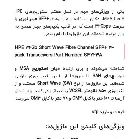
یکی از ویژگی‌های مهم در نسل هفتم استوریج‌های HPE
MSA Gen7، امکان استفاده از ماژول‌های
+SFP فیبر نوری با
سرعت 32Gbps
است که در قالب پکیج‌های چهار عددی به
بازار عرضه شده‌اند. این ماژول‌ها با نام رسمی:
HPE 32Gb Short Wave Fibre Channel SFP+ 4-
pack Transceivers
Part Number: S3Y23A
شناخته می‌شوند و برای ارتباط میان
استوریج MSA
و
سوییچ‌های SAN یا سرورها
از طریق فیبر نوری طراحی
شده‌اند. این ماژول‌ها از نوع
Short Wave (SW)
هستند و از
تکنولوژی
850 نانومتر VCSEL
پشتیبانی می‌کنند. برد انتقال
آن‌ها تا
100 متر با کابل OM4
و
70 متر با کابل OM3
می‌رسد.
قیمت و خرید sfp
ویژگی‌های کلیدی این ماژول‌ها: