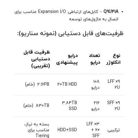
Q9U41A
– کابل‌های ارتباطی Expansion I/O مناسب برای
اتصال به ماژول‌های توسعه
ظرفیت‌های قابل دستیابی (نمونه سناریو):
ظرفیت قابل
نوع
تعداد
درایو
دستیابی
انکلوژر
درایو
پیشنهادی
(تقریبی)
108
9× LFF
20TB HDD
2.16PB (خام)
2U
درایو
3.84TB
216
9× SFF
830TB (خام)
2U
درایو
SSD
3× LFF
بسته به نیاز،
ترکیبی
+ 6×
HDD+SSD
مناسب برای
Tiering
SFF