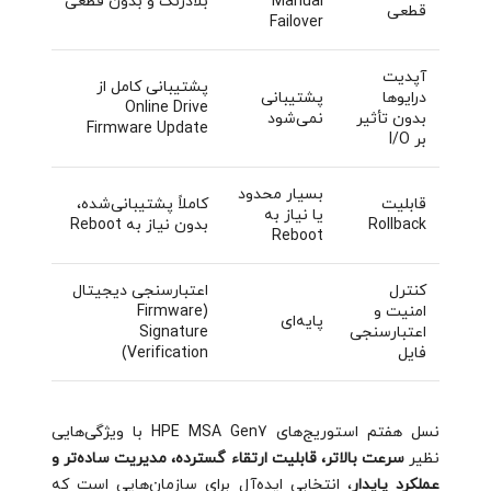
Manual
بلادرنگ و بدون قطعی
قطعی
Failover
آپدیت
پشتیبانی کامل از
درایوها
پشتیبانی
Online Drive
بدون تأثیر
نمی‌شود
Firmware Update
بر I/O
بسیار محدود
قابلیت
کاملاً پشتیبانی‌شده،
یا نیاز به
Rollback
بدون نیاز به Reboot
Reboot
کنترل
اعتبارسنجی دیجیتال
امنیت و
(Firmware
پایه‌ای
اعتبارسنجی
Signature
فایل
Verification)
نسل هفتم استوریج‌های HPE MSA Gen7 با ویژگی‌هایی
نظیر
سرعت بالاتر، قابلیت ارتقاء گسترده، مدیریت ساده‌تر و
عملکرد پایدار
، انتخابی ایده‌آل برای سازمان‌هایی است که