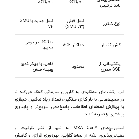
~8GB/s
~6GB/s
باند ترتیبی
نسل قبلی
نسل جدید با SMU
نوع کنترلر
v4
(SMU v3)
تا 16GB در برخی
کش کنترلر
حداکثر 8GB
مدل‌ها
پشتیبانی از
کامل، با پیکربندی
محدود
SSD مدرن
بهینه فلش
این ارتقاءهای عملکردی به کاربران سازمانی کمک می‌کند تا
در محیط‌هایی با
بار کاری سنگین، تعداد زیاد ماشین مجازی
یا پردازش‌ لحظه‌ای اطلاعات
، پاسخ‌دهی سریع‌تر و پایداری
بیشتری را تجربه کنند.
استوریج‌های MSA Gen7 نه تنها از نظر ظرفیت و
مقیاس‌پذیری، بلکه از لحاظ
کارایی، بهره‌وری انرژی و کاهش