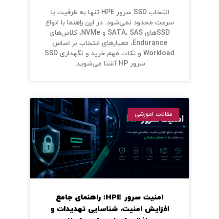
انتخاب SSD سرور HPE تنها به ظرفیت یا
سرعت محدود نمی‌شود. در این راهنما با انواع
SSDهای SATA، SAS و NVMe، کلاس‌های
Endurance، معیارهای انتخاب بر اساس
Workload و نکات مهم خرید و نگهداری SSD
سرور HP آشنا می‌شوید.
مقالات اموزشی
امنیت سرور HPE؛ راهنمای جامع
افزایش امنیت، شناسایی تهدیدات و