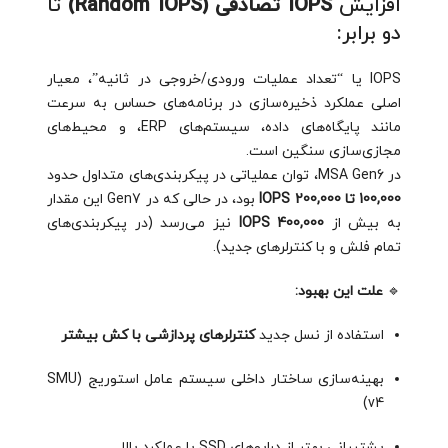
افزایش
IOPS تصادفی (Random IOPS)
تا
دو برابر:
IOPS یا “تعداد عملیات ورودی/خروجی در ثانیه”، معیار
اصلی عملکرد ذخیره‌سازی در برنامه‌های حساس به سرعت
مانند پایگاه‌های داده، سیستم‌های ERP، و محیط‌های
مجازی‌سازی سنگین است.
در MSA Gen6، توان عملیاتی در پیکربندی‌های متداول حدود
100,000 تا 200,000 IOPS
بود، در حالی که در Gen7 این مقدار
به بیش از
400,000 IOPS
نیز می‌رسد (در پیکربندی‌های
تمام فلش و با کنترلرهای جدید).
🔹
علت این بهبود:
استفاده از نسل جدید
کنترلرهای پردازشی با کش بیشتر
بهینه‌سازی ساختار داخلی سیستم عامل استوریج (SMU
v4)
پشتیبانی بهتر از درایوهای SSD با عملکرد بالا