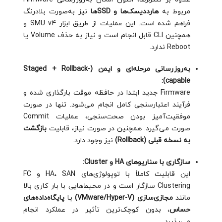
مربوط به
هارددیسک‌ها و SSD‌ها
نیز به‌صورت بلادرنگ
فراهم شده است. این عملیات از طریق ابزار SMU v4 و
همچنین CLI قابل انجام است و نیاز به حذف Volume یا
Reboot ندارد.
به‌روزرسانی مرحله‌ای و ایمن (Staged + Rollback-
capable):
Firmware جدید ابتدا در حافظه موقت بارگذاری شده و
فرآیند اعتبارسنجی کامل انجام می‌شود. تنها در صورت
موفقیت‌آمیز بودن صحت‌سنجی، عملیات Commit
صورت می‌گیرد. همچنین در صورت نیاز، قابلیت
بازگشت
به نسخه قبلی (Rollback)
نیز وجود دارد.
سازگاری با سناریوهای HA و Cluster:
این قابلیت کاملاً با توپولوژی‌های HA، SAN و FC
Clustering سازگار است و در محیط‌هایی با بار کاری بالا
مانند
مجازی‌سازی (VMware/Hyper-V)
یا
پایگاه‌داده‌های
حساس
، بدون کوچک‌ترین تأثیر در عملکرد انجام
می‌پذیرد.