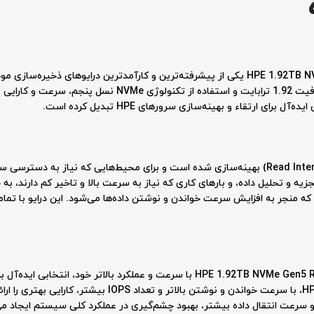
اس اس دی سرور HPE 1.92TB NVMe Gen5 RI SSD P56585-B21 یکی از پیشرفته‌ترین و کارآمدترین درای
این اس اس دی برای کاربردهای خواندن-محور (Read Intensive) بهینه‌سازی شده است و برای محیط‌هایی 
در مقایسه با اس اس دی‌های نسل‌های قبلی، HPE 1.92TB NVMe Gen5 RI SSD با سرعت و عملک
محصول در مقایسه با مدل HPE 1.92TB NVMe Gen4، با سرعت خواندن