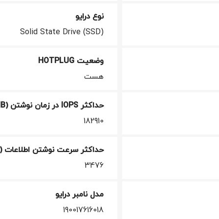
نوع درایو
Solid State Drive (SSD)
وضعیت HOTPLUG
هست
حداکثر IOPS در زمان نوشتن (4KIB)
182910
حداکثر سرعت نوشتن اطلاعات (MIB/S)
3476
مدل نامبر درایو
190017616018