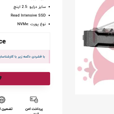
سایز درایو :2.5 اینچ
Read Intensive SSD
نوع پورت :NVMe
ce
با فشردن دکمه زیر با کارشنا
پرداخت امن
تضمین ا