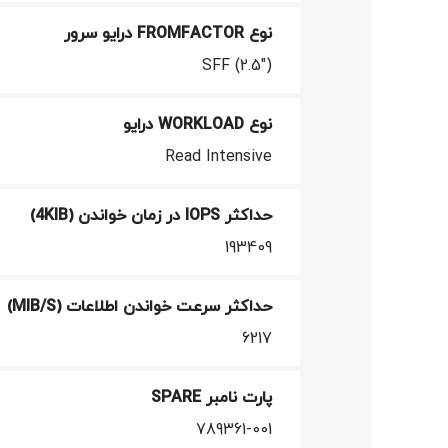
نوع FROMFACTOR درایو سرور
SFF (2.5")
نوع WORKLOAD درایو
Read Intensive
حداکثر IOPS در زمان خواندن (4KIB)
193409
حداکثر سرعت خواندن اطلاعات (MIB/S)
6217
پارت نامبر SPARE
789361-001