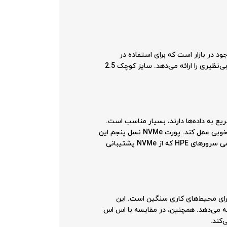
وهای ذخیره‌سازی موجود در بازار است که برای استفاده در
محیط‌های سروری طراحی شده است. این درایو با ظرفیت 1.92 ترابایت و استفاده از تکنولوژی NVMe نسل پنجم، سرعت و کارایی بی‌نظیری را ارائه می‌دهد. سایز کوچک 2.5
که نیاز به دسترسی سریع به داده‌ها دارند، بسیار مناسب است.
این محصول می‌تواند در دیتابیس‌ها، سیستم‌های تجزیه و تحلیل داده، و بارهای کاری که نیاز به سرعت بالا و تاخیر کم دارند، به خوبی عمل کند. پورت NVMe نسل پنجم این
اس اس دی، پهنای باند بسیار بالایی را فراهم می‌کند که منجر به افزایش سرعت خواندن و نوشتن داده‌ها می‌شود. این درایو با تمامی سرورهای HPE که از NVMe پشتیبانی
رد بالاتر خود، انتخابی ایده‌آل برای محیط‌های کاری سنگین است. این
 و نوشتن بالاتر و تعداد IOPS بیشتر، کارایی بهتری را ارائه می‌دهد. همچنین، در مقایسه با اس اس