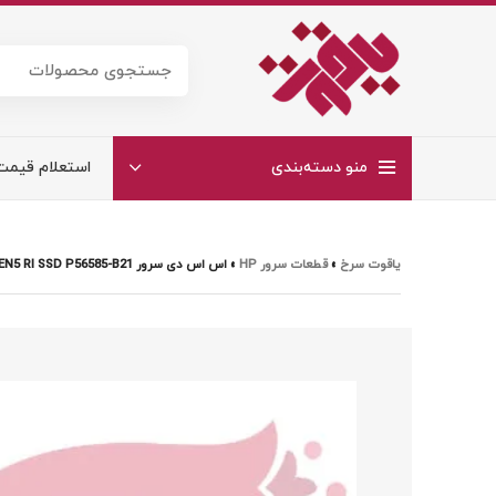
منو دسته‌بندی
استعلام قیمت
یاقوت سرخ
»
قطعات سرور HP
»
اس اس دی سرور HPE 1.92TB NVME GEN5 RI SSD P56585-B21