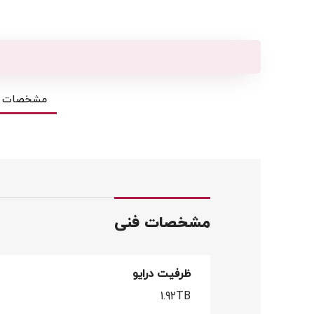
مشخصات ف
مشخصات فنی
ظرفیت درایو
1.92TB