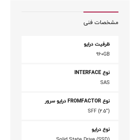
مشخصات فنی
ظرفیت درایو
960GB
نوع INTERFACE
SAS
نوع FROMFACTOR درایو سرور
SFF (2.5")
نوع درایو
Solid State Drive (SSD)