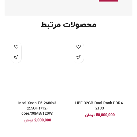
محصولات مرتبط
Intel Xeon E5-2680v3
HPE 32GB Dual Rank DDR4-
0
(2.5GHz/12-
2133
core/30MB/120W)
50,000,000
تومان
2,000,000
تومان