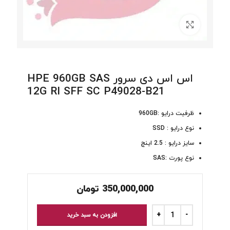
برای بزرگنمایی کلیک کنید
اس اس دی سرور HPE 960GB SAS
12G RI SFF SC P49028-B21
ظرفیت درایو :960GB
نوع درایو : SSD
سایز درایو : 2.5 اینچ
نوع پورت :SAS
350,000,000
تومان
افزودن به سبد خرید