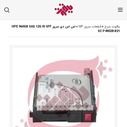
یاقوت سرخ
»
قطعات سرور HP
»
اس اس دی سرور HPE 960GB SAS 12G RI SFF
SC P49028-B21