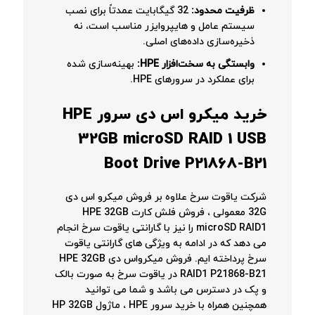
ظرفیت محدود:
32 گیگابایت عمدتاً برای نصب
سیستم عامل و هایپروایزر مناسب است، نه
ذخیره‌سازی داده‌های اصلی.
وابستگی به سخت‌افزار HPE:
بهینه‌سازی شده
برای عملکرد در سرورهای HPE.
خرید
میکرو اس دی سرور
HPE
32GB microSD RAID 1 USB
Boot Drive P21868-B21
شرکت یاقوت سرخ علاوه بر فروش میکرو اس دی
32G معمولی ، فروش فلش کارت HPE 32GB
microSD RAID1 را نیز با گارانتی یاقوت سرخ انجام
می دهد که در ادامه به ویژگی های گارانتی یاقوت
سرخ پرداخته ایم. فروش میکرواس دی HPE 32GB
RAID1 P21868-B21 در یاقوت سرخ به صورت بالک
و پک در دسترس می باشد و شما می توانید
همچنین همراه با خرید سرور HPE ، ماژول HP 32GB