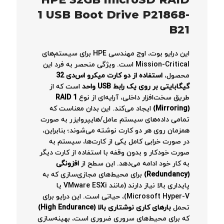
HPE 32GB microSD RAID
1 USB Boot Drive P21868-
B21
این درایو بوت، اوج مهندسی HPE برای سیستم‌های
Mission-Critical است. ویژگی منحصر به فرد این
محصول،
استفاده از دو کارت میکرو اس‌دی 32
گیگابایتی بر روی یک رابط USB واحد
است که از
طریق سخت‌افزار داخلی، آرایه‌ای از نوع
RAID 1
(Mirroring)
ایجاد می‌کند. این بدان معناست که
تمامی داده‌های سیستم عامل/هایپروایزر به صورت
همزمان روی هر دو کارت نوشته می‌شوند؛ بنابراین،
در صورت خرابی کامل یکی از کارت‌ها، سیستم به
صورت خودکار و بدون وقفه با استفاده از کارت دیگر
به کار خود ادامه می‌دهد. این سطح از
افزونگی
(Redundancy)
برای محیط‌های مجازی‌سازی که به
پایداری بالا نیاز دارند (مانند VMware ESXi یا
Microsoft Hyper-V)، حیاتی است. این درایو برای
تحمل
بارهای کاری نوشتاری بالا (High Endurance)
که برای محیط‌های سروری ضروری است، بهینه‌سازی