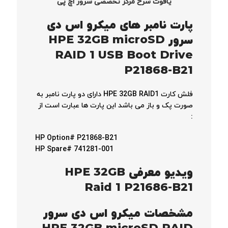
یاقوت سرخ مرکز تخصصی سرور اچ پی
پارت نامبر های
میکرو اس دی
سرور
HPE 32GB microSD
RAID 1 USB Boot Drive
P21868-B21
فلش کارت HPE 32GB RAID1 دارای دو پارت نامبر به
صورت پک و باز می باشد این پارت ها عبارت است از
:
HP Option# P21868-B21
HP Spare# 741281-001
ویدیو معرفی HPE 32GB
Raid 1 P21686-B21
مشخصات
میکرو اس دی سرور