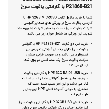
microSD RAID 1 USB Boot Drive
P21868-B21
با گارانتی یاقوت سرخ
شما با خرید ماژول کارت HP 32GB MICROSD با
گارانتی یاقوت سرخ از ویژگی های متمایز گارانتی
شرکت یاقوت سرخ نسبت به سایر شرکت ها بهره مند
شوید. این ویژگی ها شامل موارد زیر می باشد:
خرید اس دی کارت HP P21868-B21 با گارانتی
یاقوت سرخ دارای یکسال گارانتی تعویض بی
قیدوظرط می باشد و در صورت خرابی فلش ،
شرکت یاقوت سرخ یک عدد فلش نو برای شما
ارسال می کند.
خرید HPE 32G RAID1 USB با گارانتی یاقوت
سرخ همچنین شامل گارانتی مادام العمر اصالت
کالا می باشد و این امر سبب شده است که
مشتری با خیالی آسوده فلش HPE اورجینال را
خریداری کند.
خرید فلش HP 32GB USB با گارانتی یاقوت سرخ
نیز مانند اجناس دیگر شرکت یاقوت سرخ دارای