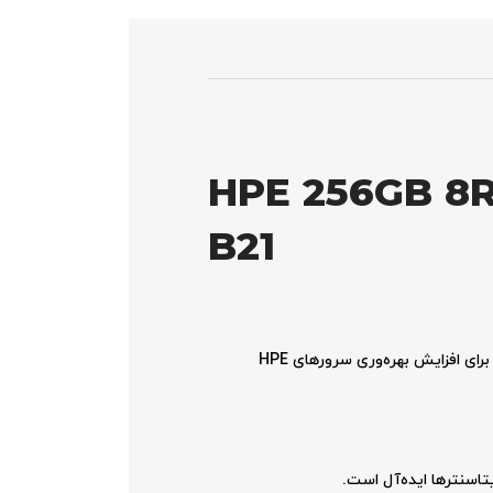
HPE 256GB 8R
B21
رم سرور HPE 256GB 8Rx4 PC4-3200AA-L 3DS Smart Kit P07654-B21 با ظرفیت بالا و تکنولوژی پیشرفته، انتخابی ایده‌آل برای افزایش بهره‌وری سرورهای HPE