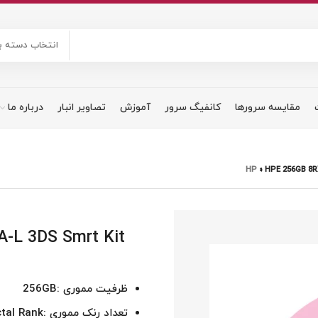
انتخاب دسته ب
مقایسه سرورها
کانفیگ سرور
آموزش
تصاویر انبار
درباره ما
»
HPE 256GB 8R
-L 3DS Smrt Kit
ظرفیت مموری :256GB
تعداد رنک مموری :Octal Rank