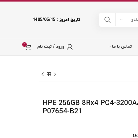
تاریخ امروز : 1405/05/15
ندی
0
تماس با ما
ورود / ثبت نام
HPE 256GB 8Rx4 PC4-3200AA
P07654-B21