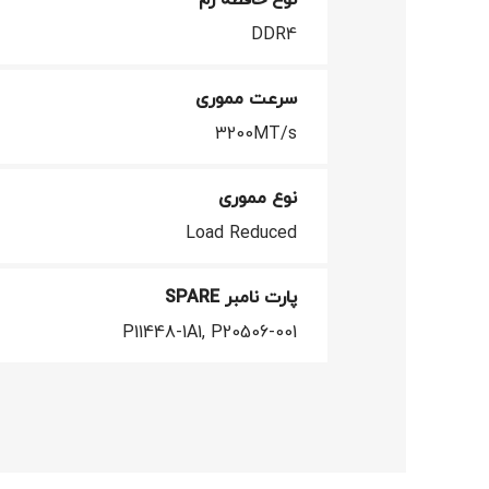
DDR4
سرعت مموری
3200MT/s
نوع مموری
Load Reduced
پارت نامبر SPARE
P11448-1A1, P20506-001