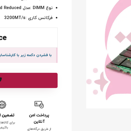
نوع DIMM :مدل Load Reduced
فرکانس کاری :3200MT/s
ce
با فشردن دکمه زیر با کارشنا
پرداخت امن
تضمین ا
آنلاین
برای کالاها
باکیف
از طریق درگاه‌های