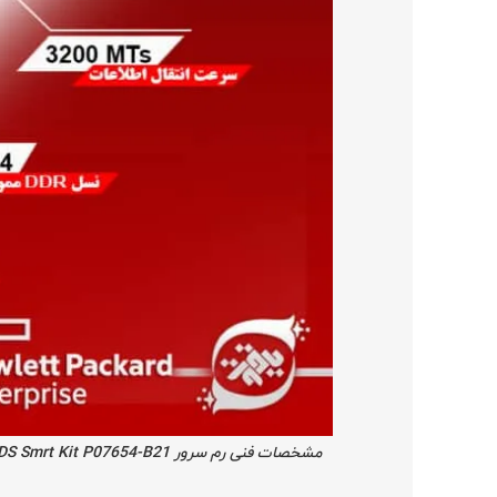
مشخصات فنی رم سرور HPE 256GB 8Rx4 PC4-3200AA-L 3DS Smrt Kit P07654-B21