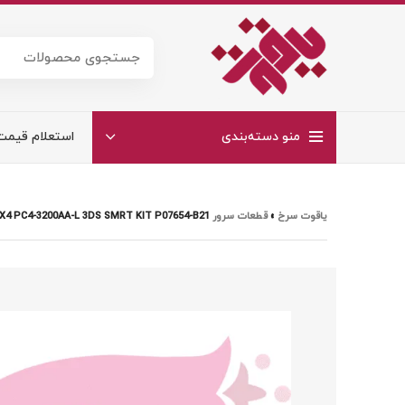
منو دسته‌بندی
استعلام قیمت
یاقوت سرخ
»
قطعات سرور HP
X4 PC4-3200AA-L 3DS SMRT KIT P07654-B21