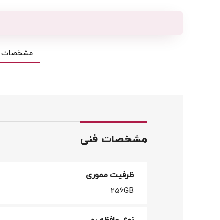
مشخصات ف
مشخصات فنی
ظرفیت مموری
256GB
نوع حافظه رم