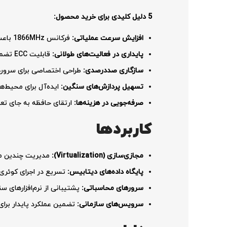
5 دلیل کلیدی برای خرید محصول:
افزایش سرعت عملیاتی:
فرکانس 1866MHz باعث می‌شود پردازش‌ها سریع‌تر و با تأخیر بسیار کمتر انجام شوند.
پایداری در فعالیت‌های طولانی:
قابلیت ECC تضمین می‌کند که داده‌های حیاتی بدون خطا پردازش و ذخیره شوند.
سازگاری صددرصدی:
طراحی اختصاصی برای سرورهای ProLiant Gen8 که از بروز مشکلات سخت‌افزاری جلو
تسهیل پردازش‌های سنگین:
ایده‌آل برای محیط‌ها
صرفه‌جویی در هزینه‌ها:
ارتقای حافظه به جای تعویض
کاربردها
مجازی‌سازی (Virtualization):
مدیریت چندین ما
پایگاه داده‌های دیتابیس:
تسریع در اجرای کوئری‌
سرورهای محاسباتی:
پشتیبانی از نرم‌افزارهای 
سرویس‌های سازمانی:
تضمین عملکرد پایدار برای اپلیکیشن‌