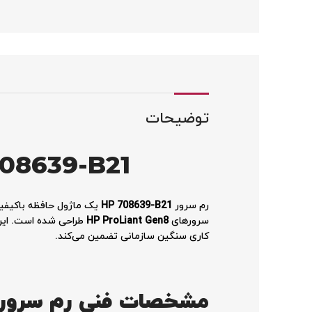
لینکداین
واتساپ
اسنپچت
تلگرام
توضیحات
08639-B21
رم سرور
HP 708639-B21
یک ماژول حافظه باکیفیت
سرورهای
HP ProLiant Gen8
طراحی شده است. این 
کاری سنگین سازمانی تضمین می‌کند.