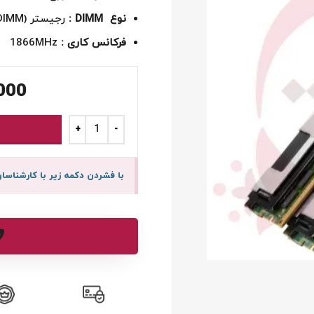
نوع DIMM :
رجیستر (Registered DIMM )
فرکانس کاری :
1866MHz
000
با فشردن دکمه زیر با کارشنا