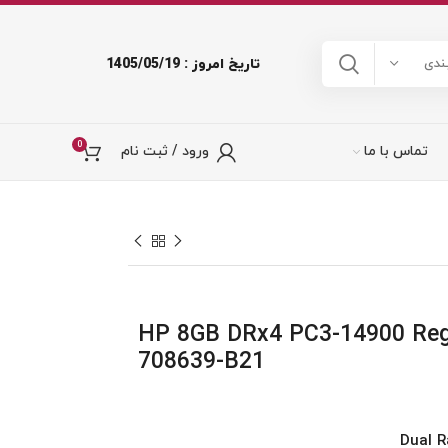
تاریخ امروز : 1405/05/19
ندی
0
تماس با ما
ورود / ثبت نام
HP 8GB DRx4 PC3-14900 Registered
708639-B21