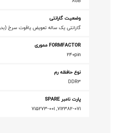
8GB
وضعیت گارانتی
گارانتی یک ساله تعویض یاقوت سرخ (بدو
FORMFACTOR مموری
240pin
نوع حافظه رم
DDR3
فيسبوک
توئیتر
پارت نامبر SPARE
712382-071, 715273-001
اینستاگرام
یوتیوب
پینترست