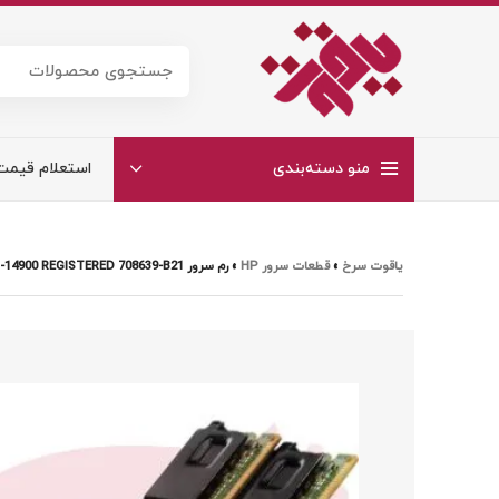
منو دسته‌بندی
استعلام قیمت
یاقوت سرخ
»
قطعات سرور HP
»
رم سرور HP 8GB DRX4 PC3-14900 REGISTERED 708639-B21