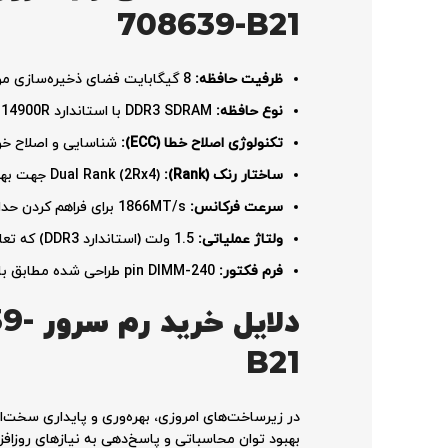
708639-B21
ظرفیت حافظه:
8 گیگابایت فضای ذخیره‌سازی موقت برای اجرای روان سرویس‌ها و برنامه‌های سرور.
نوع حافظه:
DDR3 SDRAM با استاندارد PC3-14900R برای ارائه کارایی بالا و سازگاری کامل با پلتفرم‌های HPE.
تکنولوژی اصلاح خطا (ECC):
شناسایی و اصلاح خودکار 
ساختار رنک (Rank):
Dual Rank (2Rx4) جهت بهینه‌سازی دسترسی به داده‌ها و افزایش توان عملیاتی حافظه.
سرعت فرکانس:
1866MT/s برای فراهم کردن حداکثر پهنای باند و سرعت انتقال اطلاعات در پردازش‌های سنگین.
ولتاژ عملیاتی:
1.5 ولت (استاندارد DDR3) که تعادلی مناسب میان عملکرد فنی و مصرف انرژی ایجاد می‌کند.
فرم فکتور:
240-pin DIMM طراحی شده مطابق با استانداردهای فیزیکی و سوکت‌های سرورهای نسل 8 اچ‌پی.
دلا
B21
در زیرساخت‌های امروزی، بهره‌وری و پایداری سخت‌افز
بهبود توان محاسباتی و پاسخ‌دهی به نیازهای روزا