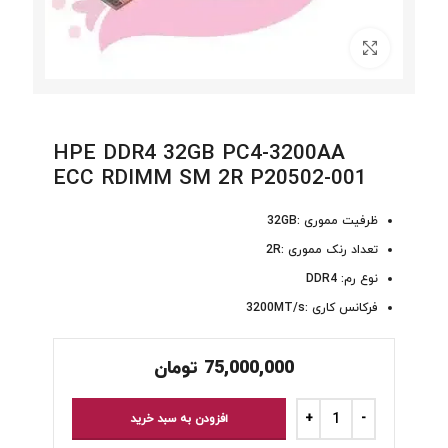
برای بزرگنمایی کلیک کنید
HPE DDR4 32GB PC4-3200AA
ECC RDIMM SM 2R P20502-001
ظرفیت مموری :32GB
تعداد رنک مموری :2R
نوع رم: DDR4
فرکانس کاری :3200MT/s
75,000,000
تومان
افزودن به سبد خرید