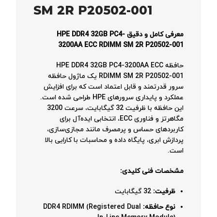
SM 2R P20502-001
معرفی کامل و دقیق HPE DDR4 32GB PC4-
3200AA ECC RDIMM SM 2R P20502-001
حافظه HPE DDR4 32GB PC4-3200AA ECC
RDIMM SM 2R P20502-001 یک ماژول حافظه
سرور قدرتمند و قابل اعتماد است که برای افزایش
عملکرد و پایداری سرورهای HPE طراحی شده است.
این حافظه با ظرفیت 32 گیگابایت، سرعت 3200
مگاهرتز و فناوری ECC، انتخابی ایده‌آل برای
کاربردهای حساس و پرمصرف مانند مجازی‌سازی،
پردازش ابری، پایگاه داده و محاسبات با کارایی بالا
است.
مشخصات فنی کلیدی:
ظرفیت:
32 گیگابایت
نوع حافظه:
DDR4 RDIMM (Registered Dual