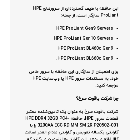
این حافظه با طیف گسترده‌ای از سرورهای HPE
ProLiant سازگار است، از جمله:
HPE ProLiant Gen9 Servers
HPE ProLiant Gen10 Servers
HPE ProLiant BL460c Gen9
HPE ProLiant BL660c Gen9.
برای اطمینان از سازگاری این حافظه با سرور خاص
خود، به مستندات سرور HPE یا وب‌سایت HPE
مراجعه کنید.
چرا شرکت یاقوت سرخ؟
شرکت یاقوت سرخ به عنوان یک تامین‌کننده معتبر
قطعات سرور HPE، حافظه HPE DDR4 32GB PC4-
3200AA ECC RDIMM SM 2R P20502-001 را با
گارانتی یکساله تعویض و گارانتی مادام العمر اصالت
کالا ارائه می‌دهد. این گارانتی‌ها تضمین می‌کنند که