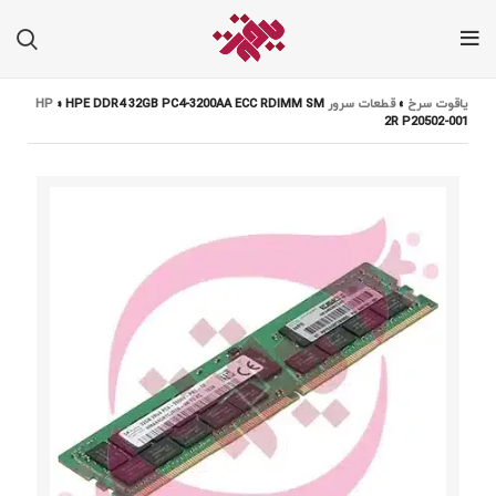
یاقوت سرخ
»
قطعات سرور HP
HPE DDR4 32GB PC4-3200AA ECC RDIMM SM
»
2R P20502-001