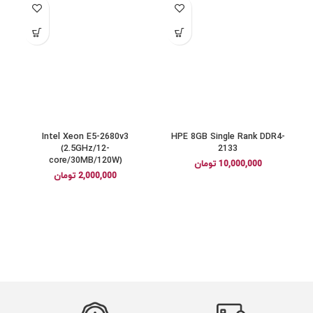
Intel Xeon E5-2680v3
HPE 8GB Single Rank DDR4-
0
(2.5GHz/12-
2133
core/30MB/120W)
10,000,000
تومان
2,000,000
تومان