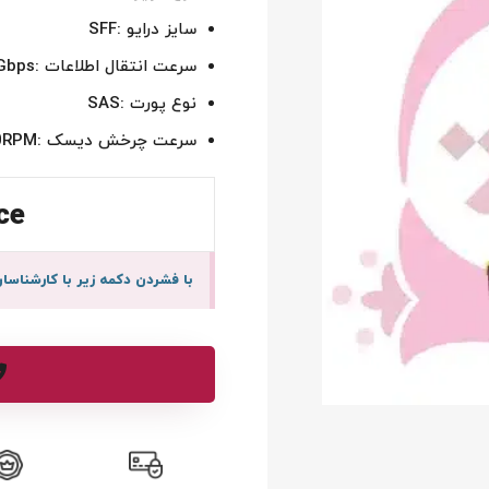
سایز درایو :SFF
سرعت انتقال اطلاعات :12Gbps
نوع پورت :SAS
سرعت چرخش دیسک :15000RPM
ce
با فشردن دکمه زیر با کارشنا