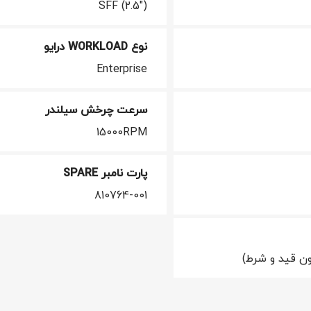
SFF (2.5")
نوع WORKLOAD درایو
Enterprise
سرعت چرخش سیلندر
15000RPM
پارت نامبر SPARE
810764-001
ن قید و شرط)