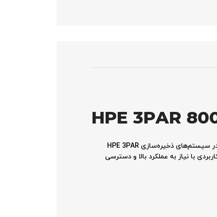
HPE 3PAR 80
هارد HPE 3PAR 8000 600GB SAS 15K SFF HDD K2P98B یک درایو دیسک سخت (HDD) با عملکرد بالا است که برای استفاده در سیستم‌های ذخیره‌سازی HPE 3PAR
‌ای ایده‌آل برای برنامه‌های کاربردی با نیاز به عملکرد بالا و دسترسی