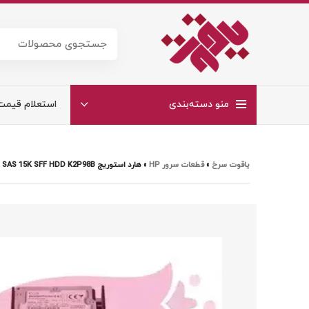
منو دسته‌بندی
استعلام قیمت
یاقوت سرخ
»
قطعات سرور HP
»
هارد استوریج HPE 3PAR 8000 600GB SAS 15K SFF HDD K2P98B