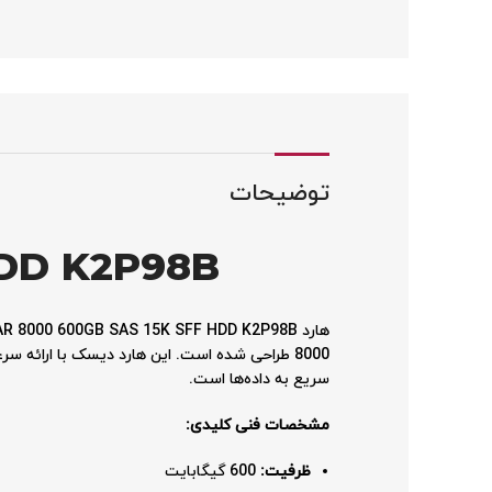
توضیحات
HDD K2P98B
سریع به داده‌ها است.
مشخصات فنی کلیدی:
ظرفیت:
600 گیگابایت