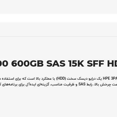
00 600GB SAS 15K SFF 
8000 طراحی شده است. این هارد دیسک با ارائه سرعت چرخش بالا، رابط SAS و ظرفیت مناسب، گزینه