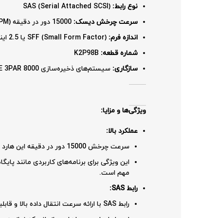
نوع رابط:
SAS (Serial Attached SCSI)
سرعت چرخش دیسک:
15000 دور در دقیقه (RPM)
اندازه فرم:
SFF (Small Form Factor) یا 2.5 اینچ
شماره قطعه:
K2P98B
سازگاری:
سیستم‌های ذخیره‌سازی HPE 3PAR 8000
ویژگی‌ها و مزایا:
عملکرد بالا:
سرعت چرخش 15000 دور در دقیقه این هارد دیسک، زمان دسترسی به داده‌ها را به حداقل می‌رساند و عملکرد کلی سیستم را بهبود می‌بخشد.
مهم است.
رابط SAS:
رابط SAS با ارائه سرعت انتقال داده بالا و قابلیت اطمینان، عملکرد و پایداری سیستم را تضمین می‌کند.