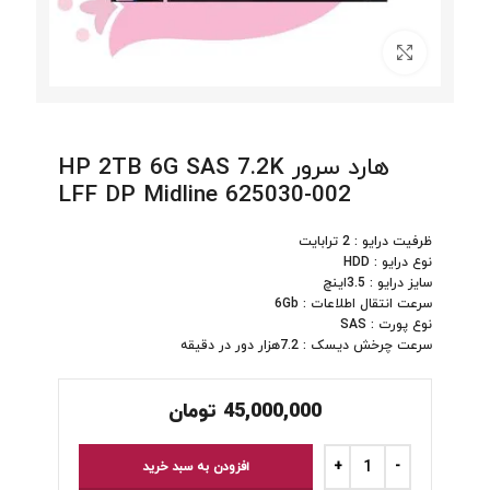
برای بزرگنمایی کلیک کنید
هارد سرور HP 2TB 6G SAS 7.2K
LFF DP Midline 625030-002
ظرفیت درایو : 2 ترابایت
نوع درایو : HDD
سایز درایو : 3.5اینچ
سرعت انتقال اطلاعات : 6Gb
نوع پورت : SAS
سرعت چرخش دیسک : 7.2هزار دور در دقیقه
45,000,000
تومان
افزودن به سبد خرید