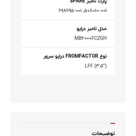
پارت نامبر SPARE
508010-001, 698695-001
مدل نامبر درایو
MB2000FCZGH
نوع FROMFACTOR درایو سرور
LFF (3.5")
توضیحات