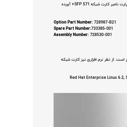
کارت شبکه 571 SFP+ دارای چند نوع پارت نامبر است که نشان دهنده ی نوع فروش یا جایگزین بودن قطعه است. در ادامه انواع پارت نامبر کارت شبکه 571 SFP+ آورده
Option Part Number:
728987-B21
Spare Part Number:
733385-001
Assembly Number:
728530-001
 کارت شبکه 571 SFP+ با سرورهای DL380 G8 و DL360 G8 سازگار است. از نظر نرم افزاری نیز کارت شبکه
Red Hat Enterprise Linux 6.2,