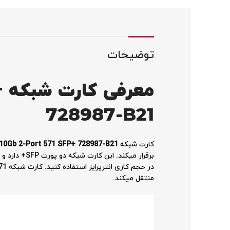
توضیحات
معرفی کارت شبکه
+
728987-B21
کارت شبکه
 10Gb 2-Port 571 SFP+ 728987-B21
منتقل میکند.