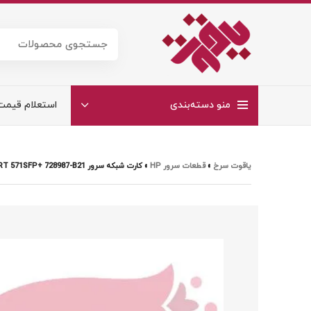
منو دسته‌بندی
استعلام قیمت
یاقوت سرخ
»
قطعات سرور HP
»
کارت شبکه سرور HP ETHERNET 10GB 2-PORT 571SFP+ 728987-B21