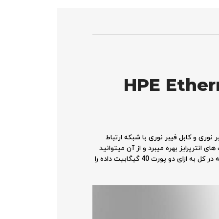
HPE Ether
وری و کابل فیبر نوری با شبکه ارتباط
رت SFP+ دارد و سرعت 10 گیگابیت را به شبکه ارائه میدهد. کارت شبکه 571 SFP+ از قابلیت های انترپرایز بهره میبرد و از آن میتوانید
در حجم کاری انترپرایز استفاده کنید. کارت شبکه 571 SFP+ به ازای هر پورت در حالت انتقال دو جهته 20Gb داده جابجا میکند که در کل به ازای دو پورت 40 گیگابیت داده را