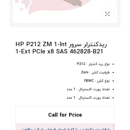
برای بزرگنمایی کلیک کنید
ریدکنترلر سرور HP P212 ZM 1-Int
1-Ext PCIe x8 SAS 462828-B21
نوع رید کنترلر : P212
ظرفیت کش : Zero
نوع کش : FBWC
تعداد پورت اکسترنال : 1 عدد
تعداد پورت اکسترنال : 1 عدد
Call for Price
با فشردن دکمه زیر با کارشناسان فروش شرکت یاقوت