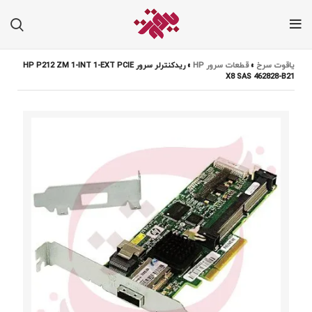
یاقوت سرخ
»
قطعات سرور HP
»
ریدکنترلر سرور HP P212 ZM 1-INT 1-EXT PCIE
X8 SAS 462828-B21