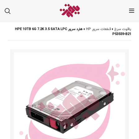
یاقوت سرخ
»
قطعات سرور HP
»
هارد سرور HPE 10TB 6G 7.2K 3.5 SATA LPC
P53559-B21