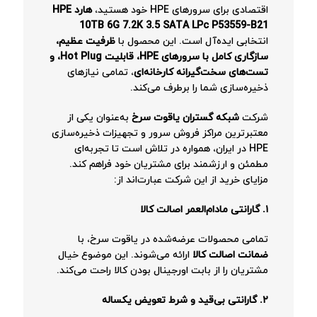
اقتصادی برای سرورهای HPE خود هستید،
هارد HPE
10TB 6G 7.2K 3.5 SATA LPc P53559-B21
انتخابی ایده‌آل است. این محصول با
ظرفیت عظیم،
سازگاری کامل با سرورهای HPE، قابلیت Hot Plug، و
تست‌های سخت‌گیرانه کارخانه‌ای
، تمامی نیازهای
ذخیره‌سازی شما را برطرف می‌کند.
شرکت
شبکه گستران یاقوت سرخ
به‌عنوان یکی از
معتبرترین مراکز فروش سرور و تجهیزات ذخیره‌سازی
HPE در ایران، همواره در تلاش است تا تجربه‌ای
مطمئن و ارزشمند برای مشتریان خود فراهم کند.
مزایای خرید از این شرکت عبارت‌اند از:
۱. گارانتی مادام‌العمر اصالت کالا
تمامی محصولات عرضه‌شده در یاقوت سرخ، با
ضمانت اصالت کالا
ارائه می‌شوند. این موضوع خیال
مشتریان را از بابت اورجینال بودن کالا راحت می‌کند.
۲. گارانتی بی‌قید و شرط تعویض یکساله