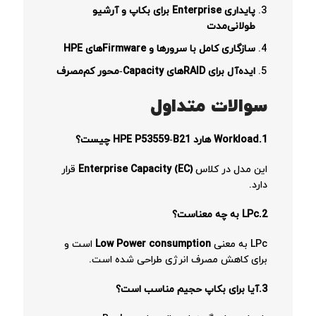
پایداری Enterprise برای بکاپ و آرشیو
طولانی‌مدت
سازگاری کامل با سرورها و Firmwareهای HPE
ایده‌آل برای RAIDهای Capacity‑محور کم‌مصرف
سوالات متداول
1.Workload هارد HPE P53559‑B21 چیست؟
این مدل در کلاس
Enterprise Capacity (EC)
قرار
دارد.
2.LPc به چه معناست؟
LPc به معنی
Low Power consumption
است و
برای کاهش مصرف انرژی طراحی شده است.
3.آیا برای بکاپ حجیم مناسب است؟