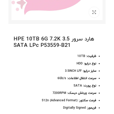
برای بزرگنمایی کلیک کنید
هارد سرور HPE 10TB 6G 7.2K 3.5
SATA LPc P53559-B21
ظرفیت:
10TB
نوع درایو:
HDD
سایز درایو:
3.5INCH LFF
سرعت انتقال اطلاعات:
6Gb/s
نوع پورت:
SATA
سرعت چرخش دیسک:
7200RPM
فرمت سکتور:
512n (Advanced Format)
فریمور:
Digitally Signed