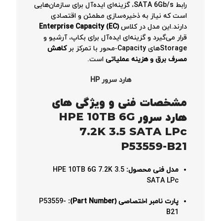
رابط SATA 6Gb/s، گزینه‌ای ایده‌آل برای سازمان‌هایی
است که نیاز به ذخیره‌سازی مطمئن و اقتصادی
دارند.این مدل در کلاس
Enterprise Capacity (EC)
قرار می‌گیرد و گزینه‌ای ایده‌آل برای بکاپ، آرشیو و
Storageهای Capacity‑محور با تمرکز بر
کاهش
مصرف برق و هزینه عملیاتی
است.
هارد سرور HP
مشخصات فنی و ویژگی های
هارد سرور HPE 10TB 6G
7.2K 3.5 SATA LPc
P53559-B21
مدل فنی محصول:
HPE 10TB 6G 7.2K 3.5
SATA LPc
پارت نامبر اختصاصی (Part Number):
P53559-
B21