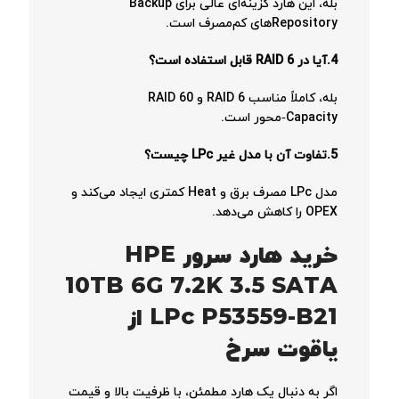
بله، این هارد گزینه‌ای عالی برای Backup
Repositoryهای کم‌مصرف است.
4.آیا در RAID 6 قابل استفاده است؟
بله، کاملاً مناسب RAID 6 و RAID 60
Capacity‑محور است.
5.تفاوت آن با مدل غیر LPc چیست؟
مدل LPc مصرف برق و Heat کمتری ایجاد می‌کند و
OPEX را کاهش می‌دهد.
خرید هارد سرور HPE
10TB 6G 7.2K 3.5 SATA
LPc P53559-B21 از
یاقوت سرخ
اگر به دنبال یک هارد مطمئن، با ظرفیت بالا و قیمت