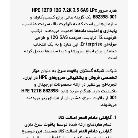
هارد سرور
HPE 12TB 12G 7.2K 3.5 SAS LPc
882398-001
یک گزینه عالی برای کسب‌وکارها و
سازمان‌هایی است که به
ظرفیت بالا، سرعت مناسب،
پایداری و امنیت داده‌ها
اهمیت می‌دهند. ترکیب
ظرفیت 12 ترابایت، سرعت 12G SAS و طراحی
حرفه‌ای Enterprise، این هارد را به یک انتخاب
مطمئن برای انواع سرورها و دیتا سنترها تبدیل کرده
است.
شرکت
شبکه گستران یاقوت سرخ
به عنوان
مرکز
تخصصی فروش و پشتیبانی سرورهای HPE در ایران
،
تجربه‌ای بی‌نظیر در ارائه محصولات اورجینال و
باکیفیت دارد. هنگام خرید هارد
HPE 12TB 882398-
001
از یاقوت سرخ، مشتریان از مزایای زیر بهره‌مند
می‌شوند:
گارانتی مادام العمر اصالت کالا
تمام هاردهای ارائه شده توسط یاقوت سرخ دارای
گارانتی مادام العمر اصالت کالا
هستند. این موضوع