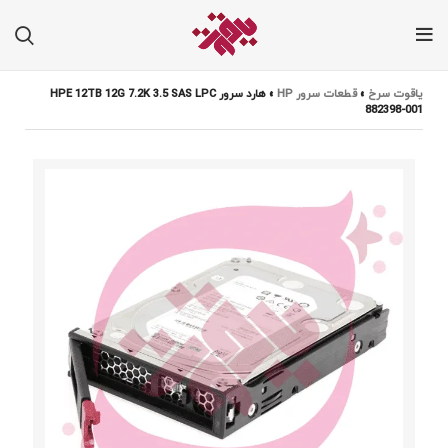
یاقوت سرخ
»
قطعات سرور HP
»
هارد سرور HPE 12TB 12G 7.2K 3.5 SAS LPC
882398-001