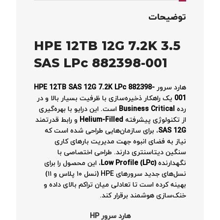
توضیحات
HPE 12TB 12G 7.2K 3.5
SAS LPc 882398-001
هارد سرور
HPE 12TB SAS 12G 7.2K LPc 882398-
001
یک راهکار ذخیره‌سازی با ظرفیت بسیار بالا و در
رده
Business Critical
است. این درایو با بهره‌گیری
از تکنولوژی پیشرفته
Helium-Filled
و رابط قدرتمند
SAS 12G
، برای سازمان‌هایی طراحی شده است که
نیاز به فضای انبوه جهت مدیریت بارهای کاری
سنگین دیتاسنتری دارند. طراحی اختصاصی با
نگهدارنده
Low Profile (LPc)
، این محصول را برای
نسل‌های جدید سرورهای HPE (نسل ۱۰ پلاس و ۱۱)
بهینه کرده است تا تعادلی میان تراکم بالای داده و
خنک‌سازی هوشمند برقرار کند.
هارد سرور HP