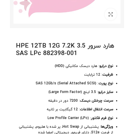
برای بزرگنمایی کلیک کنید
هارد سرور HPE 12TB 12G 7.2K 3.5
SAS LPc 882398-001
نوع درایو
: هارد دیسک مکانیکی (HDD)
ظرفیت
: 12 ترابایت
نوع پورت
: SAS 12Gb/s (Serial Attached SCSI)
سایز درایو
: 3.5 اینچ (Large Form Factor)
سرعت چرخش دیسک
: 7200 دور در دقیقه
سرعت انتقال اطلاعات
: 12 گیگابیت بر ثانیه
نوع فرم فکتور
: Low Profile Carrier (LPc)
ویژگی‌ها
: پشتیبانی از Hot Swap، پر شده با هلیوم، پشتیبانی
از فرمت 512e، دارای فریمور دیجیتالی امضا شده