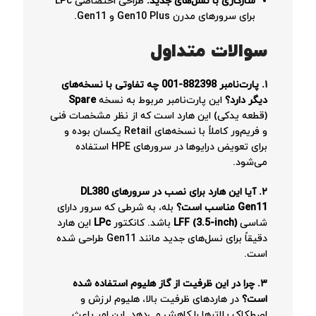
سازگاری با نسل‌های جدید:
طراحی اختصاصی LPc
برای سرورهای مدرن Gen10 Plus و Gen11.
سوالات متداول
۱. پارت‌نامبر 882398-001 چه تفاوتی با نسخه‌های
دیگر دارد؟
این پارت‌نامبر مربوط به نسخه
Spare
(قطعه یدکی) این هارد است که از نظر مشخصات فنی
و فریم‌ور کاملاً با نسخه‌های Retail یکسان بوده و
برای تعویض درایوها در سرورهای HPE استفاده
می‌شود.
۲. آیا این هارد برای نصب در سرورهای DL380
Gen11 مناسب است؟
بله، به شرطی که سرور دارای
شاسی
LFF (3.5-inch)
باشد. کانکتور
LPc
این هارد
دقیقاً برای نسل‌های جدید مانند Gen11 طراحی شده
است.
۳. چرا در این ظرفیت از گاز هلیوم استفاده شده
است؟
در هاردهای ظرفیت بالا، هلیوم لرزش و
اصطکاک پلاترها را کاهش می‌دهد. این امر باعث