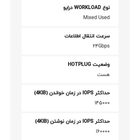
نوع WORKLOAD درایو
Mixed Used
سرعت انتقال اطلاعات
24Gbps
وضعیت HOTPLUG
هست
حداکثر IOPS در زمان خواندن (4KIB)
145000
حداکثر IOPS در زمان نوشتن (4KIB)
160000