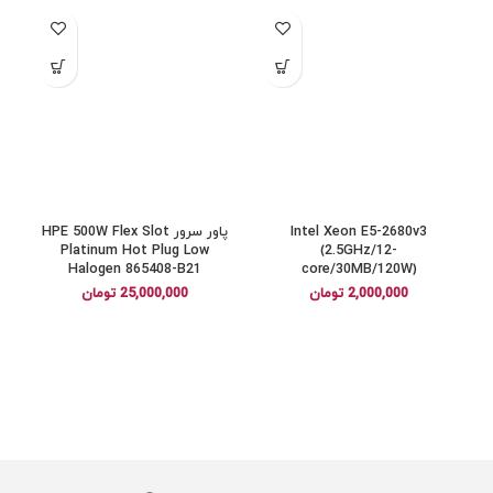
Intel Xeon E5-2680v3
پاور سرور HPE 500W Flex Slot
Platinum Hot Plug Low
(2.5GHz/12-
Halogen 865408-B21
core/30MB/120W)
2,000,000
تومان
25,000,000
تومان