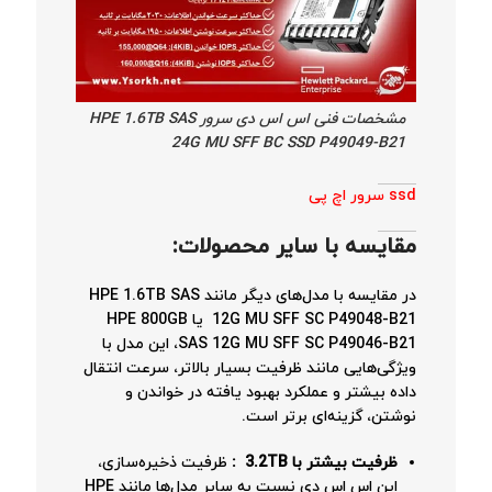
مشخصات فنی اس اس دی سرور HPE 1.6TB SAS
24G MU SFF BC SSD P49049-B21
ssd سرور اچ پی
مقایسه با سایر محصولات
:
در مقایسه با مدل‌های دیگر مانند HPE 1.6TB SAS
12G MU SFF SC P49048-B21 یا HPE 800GB
SAS 12G MU SFF SC P49046-B21، این مدل با
ویژگی‌هایی مانند ظرفیت بسیار بالاتر، سرعت انتقال
داده بیشتر و عملکرد بهبود یافته در خواندن و
نوشتن، گزینه‌ای برتر است.
ظرفیت بیشتر با 3.2TB :
ظرفیت ذخیره‌سازی،
این اس اس دی نسبت به سایر مدل‌ها مانند HPE