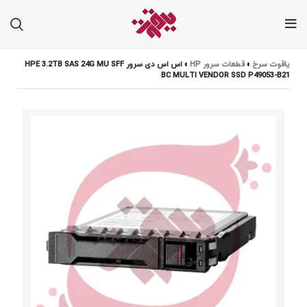
یاقوت سرخ
»
قطعات سرور HP
»
اس اس دی سرور HPE 3.2TB SAS 24G MU SFF
BC MULTI VENDOR SSD P49053-B21