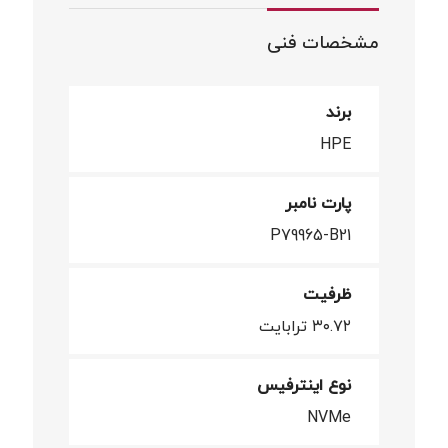
مشخصات فنی
برند
HPE
پارت نامبر
P79965-B21
ظرفیت
۳۰.۷۲ ترابایت
نوع اینترفیس
NVMe