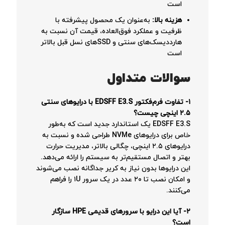
است
هزینه بالا:
به‌عنوان یک محصول پیشرفته با
ظرفیت و عملکرد فوق‌العاده، قیمت آن نسبت به
هارددیسک‌های سنتی و SSDهای نسل قبل بالاتر
است
سوالات متداول
۱- تفاوت فرم‌فکتور EDSFF E3.S با درایوهای سنتی
۲.۵ اینچی چیست؟
EDSFF E3.S یک استاندارد جدید است که به‌طور
خاص برای درایوهای NVMe طراحی شده و نسبت به
درایوهای ۲.۵ اینچی، چگالی بالاتر، مدیریت حرارت
بهتر و اتصال مستقیم‌تر به سیستم را ارائه می‌دهد.
این درایوها بدون نیاز به کریر جداگانه نصب می‌شوند
و امکان نصب تا ۲۰ عدد در یک سرور ۱U را فراهم
می‌کنند
.
۲- آیا این درایو با سرورهای قدیمی HPE سازگار
است؟