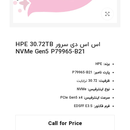
برای بزرگنمایی کلیک کنید
اس اس دی سرور HPE 30.72TB
NVMe Gen5 P79965-B21
برند:
HPE
پارت نامبر:
P79965-B21
ظرفیت:
30.72 ترابایت
نوع اینترفیس:
NVMe
سرعت اینترفیس:
PCIe Gen5 x4
فرم فکتور:
EDSFF E3.S
Call for Price