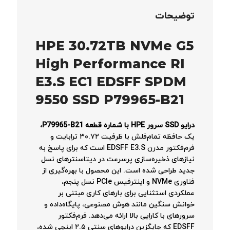
توضیحات
HPE 30.72TB NVMe G5
High Performance RI
E3.S EC1 EDSFF SPDM
9550 SSD P79965-B21
درایو SSD سرور HPE با شماره قطعه P79965-B21،
یک حافظه تمام‌فلش با ظرفیت ۳۰.۷۲ ترابایت و
فرم‌فکتور مدرن EDSFF E3.S است که برای پاسخ به
نیازهای ذخیره‌سازی پرسرعت در دیتاسنترهای نسل
جدید طراحی شده است
. این محصول با بهره‌گیری از
فناوری NVMe و اینترفیس PCIe نسل پنجم،
عملکردی استثنایی برای بارهای کاری مبتنی بر
خوانش سنگین مانند هوش مصنوعی، پایگاه‌داده و
سرورهای با کارایی بالا ارائه می‌دهد
. فرم‌فکتور
EDSFF که جایگزین درایوهای سنتی ۲.۵ اینچی شده،