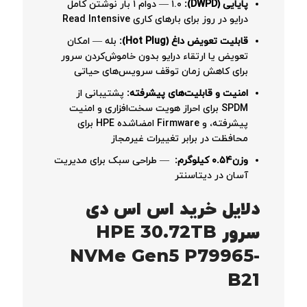
پایایی (DWPD):
۱.۰ — دوام ۱ بار نوشتن کامل
درایو در روز برای بارهای کاری Read Intensive
قابلیت تعویض داغ (Hot Plug):
بله — امکان
تعویض یا ارتقاء درایو بدون خاموش‌کردن سرور
برای کاهش زمان توقف سرویس‌های حیاتی
امنیت و قابلیت‌های پیشرفته:
پشتیبانی از
SPDM برای احراز هویت سخت‌افزاری و امنیت
پیشرفته، و Firmware امضاشده HPE برای
محافظت در برابر تغییرات غیرمجاز
وزن
۰.۵۴ کیلوگرم:
— طراحی سبک برای مدیریت
آسان در دیتاسنتر
دلایل خرید اس اس دی
سرور HPE 30.72TB
NVMe Gen5 P79965-
B21