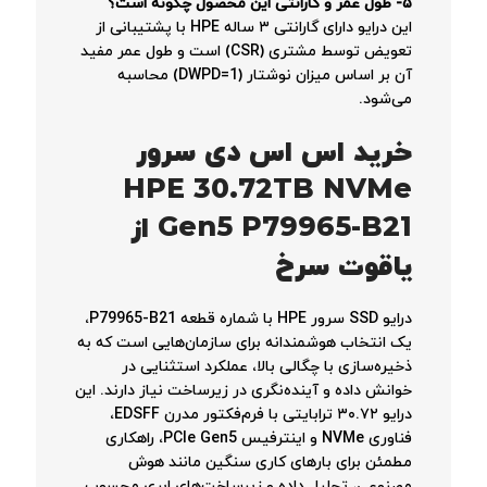
۵- طول عمر و گارانتی این محصول چگونه است؟
این درایو دارای گارانتی ۳ ساله HPE با پشتیبانی از
تعویض توسط مشتری (CSR) است و طول عمر مفید
آن بر اساس میزان نوشتار (DWPD=1) محاسبه
می‌شود
.
خرید اس اس دی سرور
HPE 30.72TB NVMe
Gen5 P79965-B21 از
یاقوت سرخ
درایو SSD سرور HPE با شماره قطعه P79965-B21،
یک انتخاب هوشمندانه برای سازمان‌هایی است که به
ذخیره‌سازی با چگالی بالا، عملکرد استثنایی در
خوانش داده و آینده‌نگری در زیرساخت نیاز دارند. این
درایو ۳۰.۷۲ ترابایتی با فرم‌فکتور مدرن EDSFF،
فناوری NVMe و اینترفیس PCIe Gen5، راهکاری
مطمئن برای بارهای کاری سنگین مانند هوش
مصنوعی، تحلیل داده و زیرساخت‌های ابری محسوب