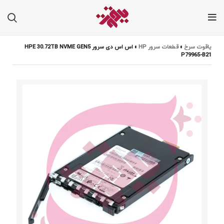
یاقوت سرخ
»
قطعات سرور HP
»
اس اس دی سرور HPE 30.72TB NVME GEN5
P79965-B21