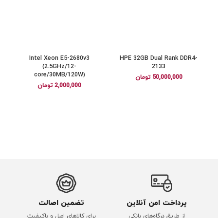
Intel Xeon E5-2680v3
HPE 32GB Dual Rank DDR4-
0
(2.5GHz/12-
2133
core/30MB/120W)
50,000,000
تومان
2,000,000
تومان
پرداخت امن آنلاین
تضمین اصالت
از طریق درگاه‌های بانکی
برای کالاهای اصل و باکیفیت