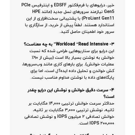
خیر، درایوهای با فرم‌فکتور EDSFF و اینترفیس PCIe
Gen5 نیازمند سرورهای نسل جدید (مانند HPE
ProLiant Gen11) با پشتیبانی سخت‌افزاری از این
استاندارد هستند. لطفاً پیش از خرید، از سازگاری با
سرور خود اطمینان حاصل کنید
.
۳- Workload “Read Intensive” به چه معناست؟
این درایو برای سناریوهایی طراحی شده که نسبت
خوانش به نوشتن بسیار بالا است (بیش از ۹۰٪
عملیات خوانش). برای بارهای کاری مانند وب‌سرورها،
کش خواندن و تحلیل داده ایده‌آل است، اما برای
پایگاه‌های داده با نوشتن مداوم مناسب نیست
.
۴- سرعت دقیق خوانش و نوشش این درایو چقدر
است؟
حداکثر سرعت خوانش ترتیبی ۱۴,۰۰۰ مگابایت بر
ثانیه، نوشش ترتیبی ۳,۰۰۰ مگابایت بر ثانیه،
خوانش تصادفی ۲ میلیون IOPS و نوشش تصادفی
۲۰۰,۰۰۰ IOPS است
.