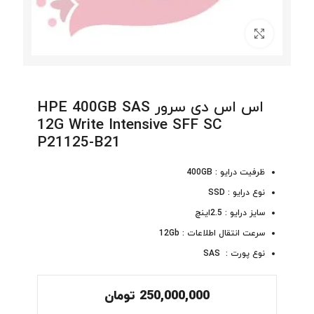
برای بزرگنمایی کلیک کنید
اس اس دی سرور HPE 400GB SAS
12G Write Intensive SFF SC
P21125-B21
ظرفیت درایو : 400GB
نوع درایو : SSD
سایز درایو : 2.5اینچ
سرعت انتقال اطلاعات : 12Gb
نوع پورت : SAS
250,000,000
تومان