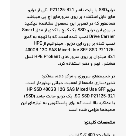
درایوSSD با پارت نامبر P21125-B21 یکی از درایو
های قابل استفاده بر روی سرورهای اچ پی میباشد.
همانظور که در تصویر این محصول مشاهده میکنید
بر روی این درایو SSD یک کیج یا کدی از مدل Smart
Drive Carrier نصب شده است. که با توجه به کدی
نصب شده بر روی این درایو ، میتوانیم از HPE
400GB 12G SAS Mixed Use SFF SSD P21125-
B21 میتوان بر روی سرور های HPE Proliant نسل
هشتم ، نهم و دهم استفاده کرد.
در محیط‌های سروری و مراکز داده، عملکرد
ذخیره‌سازی داده‌ها از اهمیت حیاتی برخوردار است.
درایو HP SSD 400GB 12G SAS Mixed Use SFF
SC SSD P21125-B21، یک درایو حالت جامد (SSD)
با عملکرد بالا است که برای پاسخگویی به نیازهای این
محیط‌ها طراحی شده است.
مشخصات کلیدی:
ظرفیت:
400 گیگابایت