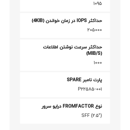
1095
حداکثر IOPS در زمان خواندن (4KIB)
205000
حداکثر سرعت نوشتن اطلاعات
(MIB/S)
1000
پارت نامبر SPARE
P22585-001
نوع FROMFACTOR درایو سرور
SFF (2.5")