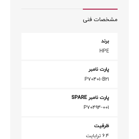
مشخصات فنی
برند
HPE
پارت نامبر
P70401-B21
پارت نامبر SPARE
P70494-001
ظرفیت
6.4 ترابایت