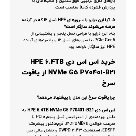
بارهای کاری ترکیبی فوق‌سنگین و محیط‌های با
پردازش فشرده کاملاً مناسب است
۵. آیا این درایو با سرورهای HPE نسل ۱۲ که در آینده
عرضه می‌شوند سازگار است؟
بله، این درایو با طراحی نسل پنجم و پشتیبانی از
PCIe Gen5، با سرورهای نسل ۱۲ و پلتفرم‌های آینده
HPE نیز سازگار خواهد بود
خرید اس اس دی HPE 6.4TB
NVMe G5 P70401-B21 از یاقوت
سرخ
چرا یاقوت سرخ این مدل را پیشنهاد می‌دهد؟
اس اس دی HPE 6.4TB NVMe G5 P70401-B21
به
دلیل بهره‌مندی از اینترفیس نسل پنجم PCIe با
سرعت خواندن ۱۴,۱۲۵MB/s، فرم‌فاکتور پیشرفته
EDSFF، استقامت ۳.۴۳ DWPD و تعادل عالی بین