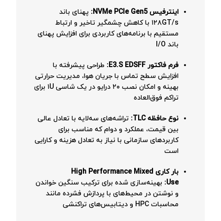
اینترفیس NVMe PCIe Gen5:
پهنای باند
۱۲۸GT/s با کاهش چشمگیر تاخیر و ارتباط
مستقیم با برنامه‌های کاربردی برای افزایش پهنای
باند I/O
فرم فاکتور E3.S EDSFF:
طراحی پیشرفته با
افزایش سطح تماس با جریان هوا، مدیریت حرارتی
بهینه و امکان نصب ۲۰ درایو در یک شاسی ۱U برای
تراکم فوق‌العاده
نوع حافظه TLC:
تراشه‌های سه‌لایه با تعادل عالی
بین قیمت، عملکرد و دوام که مناسب برای
کاربردهای سازمانی با نیاز به تعادل هزینه و کارایی
است
بار کاری High Performance Mixed
Use:
بهینه‌سازی شده برای ترکیب سنگین خواندن
و نوشتن در محیط‌های با پردازش فشرده مانند
محاسبات HPC و دیتابیس‌های تراکنشی