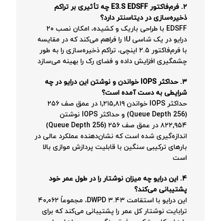
۲. فرم‌فاکتور E3.S EDSFF چه تأثیری بر تراکم
ذخیره‌سازی در دیتاسنتر دارد؟
EDSFF با طراحی باریک و کشیده، امکان نصب ۲۰
درایو در یک شاسی ۱U را فراهم می‌کند که در مقایسه
با فرم‌فاکتور ۲.۵ اینچی، تراکم ذخیره‌سازی را به طور
چشمگیری افزایش داده و فضای رک را بهینه می‌سازد
۳. حداکثر IOPS خواندن و نوشتن این درایو در چه
شرایطی به دست آمده است؟
حداکثر IOPS خواندن ۱,۲۱۵,۸۱۹ در عمق صف ۲۵۶
(Queue Depth 256) و حداکثر IOPS نوشتن
۸۲۲,۹۵۴ در عمق صف ۲۵۶ (Queue Depth 256)
اندازه‌گیری شده است که نشان‌دهنده عملکرد عالی در
بارهای ترکیبی سنگین با قابلیت پردازش موازی بالا
است
۴. این درایو چه میزان نوشتار را در طول عمر خود
پشتیبانی می‌کند؟
این درایو با استقامت ۳.۴۳ DWPD، مجموعاً ۴۰,۰۶۲
ترابایت نوشتار کل عمر را پشتیبانی می‌کند که برای