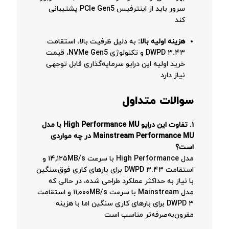
سرور باید از اینترفیس PCIe Gen5 پشتیبانی
کند
هزینه اولیه بالا:
به دلیل ظرفیت بالا، استقامت
۳.۴۳ DWPD و تکنولوژی NVMe Gen5، قیمت
خرید اولیه این درایو سرمایه‌گذاری قابل توجهی
نیاز دارد
سوالات متداول
۱. تفاوت این درایو High Performance MU با مدل
Mainstream Performance MU در چه مواردی
است؟
مدل High Performance با سرعت ۱۴,۱۲۵MB/s و
استقامت ۳.۴۳ DWPD برای بارهای کاری فوق‌سنگین
با نیاز به حداکثر عملکرد طراحی شده، در حالی که
مدل Mainstream با سرعت ۱۱,۰۰۰MB/s و استقامت
۳ DWPD برای بارهای کاری سنگین اما با هزینه
مقرون‌به‌صرفه‌تر مناسب است