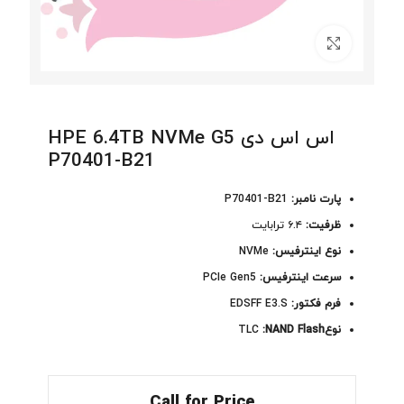
برای بزرگنمایی کلیک کنید
اس اس دی HPE 6.4TB NVMe G5
P70401-B21
پارت نامبر:
P70401-B21
ظرفیت:
۶.۴ ترابایت
نوع اینترفیس:
NVMe
سرعت اینترفیس:
PCIe Gen5
فرم فکتور:
EDSFF E3.S
نوع
:NAND Flash
TLC
Call for Price