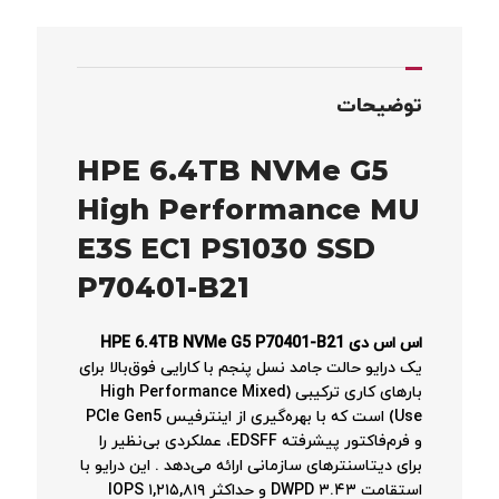
توضیحات
HPE 6.4TB NVMe G5
High Performance MU
E3S EC1 PS1030 SSD
P70401-B21
اس اس دی HPE 6.4TB NVMe G5 P70401-B21
یک درایو حالت جامد نسل پنجم با کارایی فوق‌بالا برای
بارهای کاری ترکیبی (High Performance Mixed
Use) است که با بهره‌گیری از اینترفیس PCIe Gen5
و فرم‌فاکتور پیشرفته EDSFF، عملکردی بی‌نظیر را
برای دیتاسنترهای سازمانی ارائه می‌دهد
. این درایو با
استقامت ۳.۴۳ DWPD و حداکثر ۱,۲۱۵,۸۱۹ IOPS