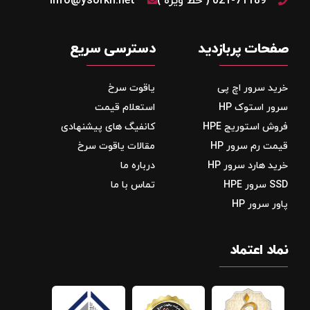
021-71189 ( خط ویژه )
info@ysorkh.net
صفحات پربازدید
دسترسی سریع
خرید سرور اچ پی
یاقوت سرخ
سرور استوک HP
استعلام قیمت
فروش استوریج‌ HPE
کانفیگ های پیشنهادی
قیمت رم سرور HP
مقالات یاقوت سرخ
خرید هارد سرور HP
درباره ما
SSD سرور HPE
تماس با ما
پاور سرور HP
نماد اعتماد