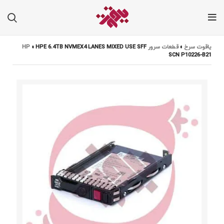
یاقوت سرخ
»
قطعات سرور HP
HPE 6.4TB NVMEX4 LANES MIXED USE SFF
»
SCN P10226-B21