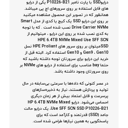
درایوSSD با پارت نامبر P10226-B21 یکی از درایو
های قابل استفاده بر روی سرورهای اچ پی میباشد.
همانظور که در تصویر این محصول مشاهده میکنید
بر روی این درایو SSD یک کیج یا کدی از مدل Smart
Drive Carrier NVMe نصب شده است . که با توجه
به کدی نصب شده بر روی این درایو ، میتوانیم از
HPE 6.4TB NVMe Mixed Use SFF SCN
SSDمیتوان بر روی سرور های HPE Proliant نسل
Gen9 ، Gen10 و Gen10 استفاده کرد. البته قبل از
خرید این درایو برای سرورتان توجه داشته باشید که
حتما bay مناسب برای استفاده از درایو های NVMe بر
روی سرورتان وجود داشته باشد.
در عصر کنونی که داده‌ها با سرعتی بی‌سابقه در حال
تولید و پردازش هستند، نیاز به ذخیره‌سازهای
پرسرعت و قابل اعتماد بیش از هر زمان دیگری
احساس می‌شود. درایو HP 6.4TB NVMe Mixed
Use SFF SCN SSD P10226-B21، یک درایو حالت
جامد (SSD) قدرتمند و کارآمد است که برای
پاسخگویی به همین نیازها طراحی شده است.