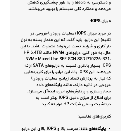
و دسترسی به داده‌ها را به طور چشمگیری کاهش
می‌دهد و عملکرد کلی سیستم را بهبود می‌بخشد.
میزان IOPS:
در مورد میزان IOPS (عملیات ورودی/خروجی در
ثانیه) این درایو، باید گفت که این مقدار بسته به نوع
بار کاری و شرایط تست می‌تواند متفاوت باشد. با این
حال، به طور کلی، درایوهای NVMe مانند HP 6.4TB
NVMe Mixed Use SFF SCN SSD P10226-B21،
IOPS بسیار بالاتری نسبت به درایوهای SATA ارائه
می‌دهند. این IOPS بالا، این درایو را برای کاربردهایی
که نیاز به پردازش تعداد زیادی عملیات ورودی/
خروجی در ثانیه دارند، مانند پایگاه‌های داده،
مجازی‌سازی و پردازش‌های ابری، ایده‌آل می‌سازد.
برای اطلاع از میزان دقیق IOPS بهتر است به
دیتاشیت رسمی شرکت HP مراجعه کنید.
کاربری‌های مناسب:
پایگاه‌های داده:
سرعت بالا و IOPS بالای این درایو،