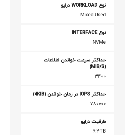
نوع WORKLOAD درایو
Mixed Used
نوع INTERFACE
NVMe
حداکثر سرعت خواندن اطلاعات
(MIB/S)
3400
حداکثر IOPS در زمان خواندن (4KIB)
780000
ظرفیت درایو
6.4TB