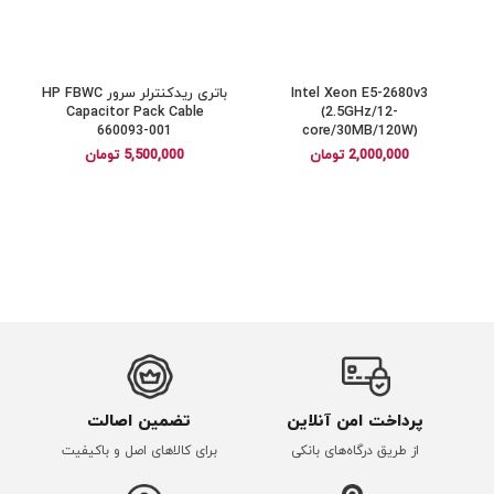
Intel Xeon E5-2680v3
باتری ریدکنترلر سرور HP FBWC
Capacitor Pack Cable
(2.5GHz/12-
660093-001
core/30MB/120W)
2,000,000
تومان
5,500,000
تومان
پرداخت امن آنلاین
تضمین اصالت
از طریق درگاه‌های بانکی
برای کالاهای اصل و باکیفیت