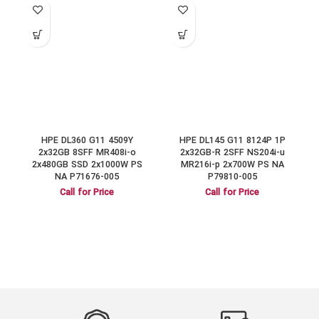
HPE DL360 G11 4509Y
HPE DL145 G11 8124P 1P
a
2x32GB 8SFF MR408i-o
2x32GB-R 2SFF NS204i-u
2x480GB SSD 2x1000W PS
MR216i-p 2x700W PS NA
NA P71676-005
P79810-005
Call for Price
Call for Price