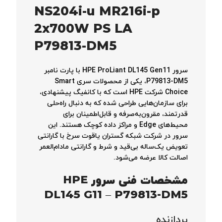
NS204i-u MR216i-p
2x700W PS LA
P79813-DM5
سرور HPE ProLiant DL145 Gen11 با پارت نامبر
P79813-DM5، یکی از محصولات سری Smart
Choice شرکت HPE است که با کانفیگ پیشنهادی،
برای سازمان‌هایی طراحی شده که به دنبال راه‌حلی
قدرتمند، مقرون‌به‌صرفه و قابل‌اطمینان برای
محیط‌های Edge و مراکز داده کوچک هستند.
این
سرور در شرکت شبکه گستران یاقوت سرخ با گارانتی
تعویض یک‌ساله بی‌قید و شرط و گارانتی مادام‌العمر
اصالت کالا عرضه می‌شود.
مشخصات فنی سرور HPE
DL145 G11 – P79813-DM5
پردازنده