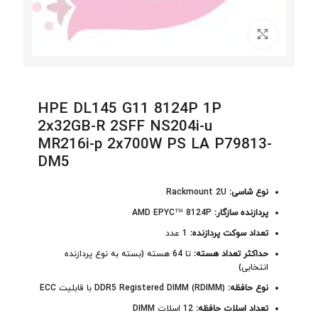
برای بزرگنمایی کلیک کنید
HPE DL145 G11 8124P 1P
2x32GB-R 2SFF NS204i-u
MR216i-p 2x700W PS LA P79813-
DM5
نوع شاسی:
Rackmount 2U
پردازنده سازگار:
AMD EPYC™ 8124P
تعداد سوکت پردازنده:
1 عدد
حداکثر تعداد هسته:
تا 64 هسته (بسته به نوع پردازنده
انتخابی)
نوع حافظه:
DDR5 Registered DIMM (RDIMM) با قابلیت ECC
تعداد اسلات حافظه:
12 اسلات DIMM