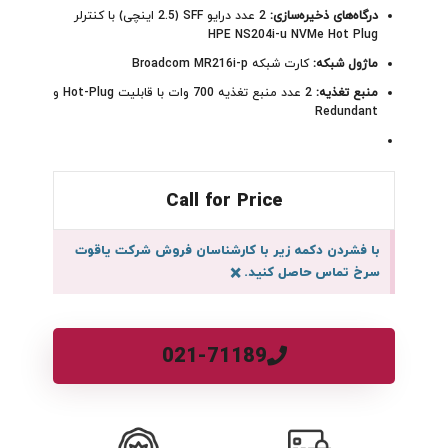
درگاه‌های ذخیره‌سازی:
2 عدد درایو SFF (2.5 اینچی) با کنترلر
HPE NS204i-u NVMe Hot Plug
ماژول شبکه:
کارت شبکه Broadcom MR216i-p
منبع تغذیه:
2 عدد منبع تغذیه 700 وات با قابلیت Hot-Plug و
Redundant
Call for Price
با فشردن دکمه زیر با کارشناسان فروش شرکت یاقوت
سرخ تماس حاصل کنید.
×
021-71189