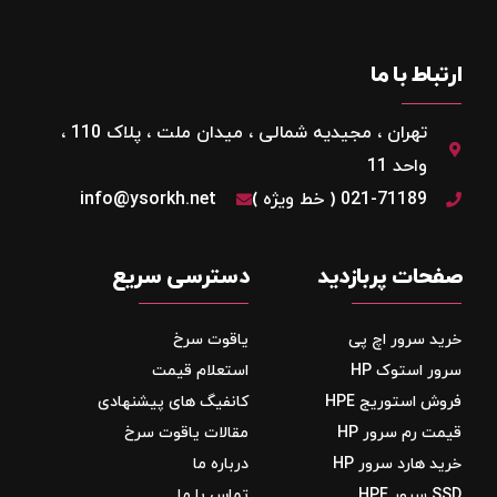
ارتباط با ما
تهران ، مجیدیه شمالی ، میدان ملت ، پلاک 110 ،
واحد 11
021-71189 ( خط ویژه )
info@ysorkh.net
صفحات پربازدید
دسترسی سریع
خرید سرور اچ پی
یاقوت سرخ
سرور استوک HP
استعلام قیمت
فروش استوریج‌ HPE
کانفیگ های پیشنهادی
قیمت رم سرور HP
مقالات یاقوت سرخ
خرید هارد سرور HP
درباره ما
SSD سرور HPE
تماس با ما