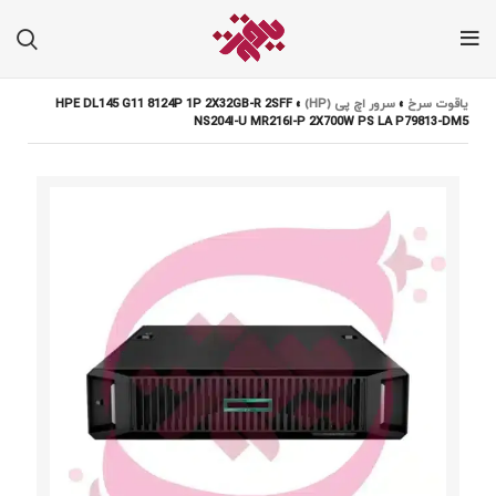
یاقوت سرخ
»
سرور اچ پی (HP)
»
HPE DL145 G11 8124P 1P 2X32GB-R 2SFF
NS204I-U MR216I-P 2X700W PS LA P79813-DM5