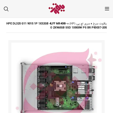
یاقوت سرخ
»
سرور اچ پی (HP)
»
HPE DL325 G11 9015 1P 1X32GB 4LFF MR408I-
O 2X960GB SSD 1X800W PS BR P83037-205