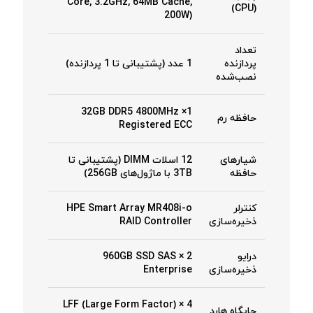
Core, 3.2GHz, 64MB Cache,
(CPU)
200W)
تعداد
پردازنده
1 عدد (پشتیبانی تا 1 پردازنده)
نصب‌شده
1× 32GB DDR5 4800MHz
حافظه رم
Registered ECC
شیارهای
12 اسلات DIMM (پشتیبانی تا
حافظه
3TB با ماژول‌های 256GB)
کنترلر
HPE Smart Array MR408i-o
ذخیره‌سازی
RAID Controller
درایو
2 × 960GB SSD SAS
ذخیره‌سازی
Enterprise
4 × LFF (Large Form Factor)
جایگاه هارد