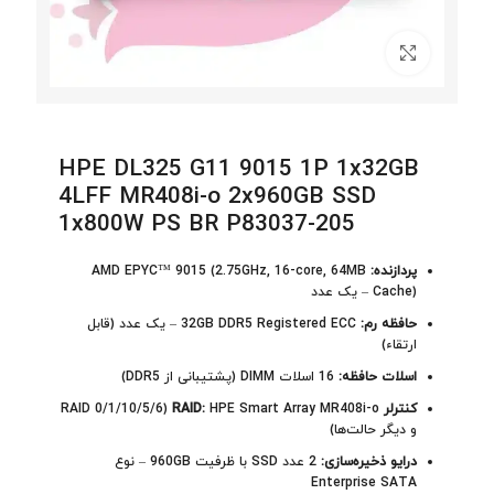
برای بزرگنمایی کلیک کنید
HPE DL325 G11 9015 1P 1x32GB
4LFF MR408i-o 2x960GB SSD
1x800W PS BR P83037-205
پردازنده:
AMD EPYC™ 9015 (2.75GHz, 16-core, 64MB
Cache) – یک عدد
حافظه رم:
32GB DDR5 Registered ECC – یک عدد (قابل
ارتقاء)
اسلات حافظه:
16 اسلات DIMM (پشتیبانی از DDR5)
کنترلر RAID:
HPE Smart Array MR408i-o (RAID 0/1/10/5/6
و دیگر حالت‌ها)
درایو ذخیره‌سازی:
2 عدد SSD با ظرفیت 960GB – نوع
Enterprise SATA