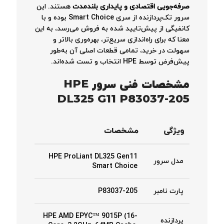
صرفه‌جویی اقتصادی و پایداری بلندمدت
هستند. این
سرور تک‌پردازنده از سری Smart Choice بوده و با
کانفیگی از پیش‌تایید شده به فروش می‌رسد، به این
معنا که برای راه‌اندازی سریع‌تر، بهره‌وری بالاتر و
سهولت در خرید، تمامی قطعات اصلی آن به‌طور
پیش‌فرض توسط HPE انتخاب و تست شده‌اند.
مشخصات فنی سرور HPE
DL325 G11 P83037-205
ویژگی
مشخصات
HPE ProLiant DL325 Gen11
مدل سرور
Smart Choice
پارت نامبر
P83037-205
HPE AMD EPYC™ 9015P (16-
پردازنده