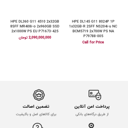
HPE DL360 G11 4510 2x32GB
HPE DL145 G11 8024P 1P
a
8SFF MR408i-o 2x960GB SSD
1x32GB-R 2SFF NS204i-u NC
2x1000W PS EU P71673-425
BCM5719 2x700W PS NA
P79788-005
2,090,000,000
تومان
Call for Price
پرداخت امن آنلاین
تضمین اصالت
از طریق درگاه‌های بانکی
برای کالاهای اصل و باکیفیت