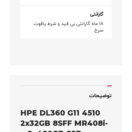
گارانتی
18 ماه گارانتی بی قید و شرط یاقوت
سرخ
توضیحات
HPE DL360 G11 4510
2x32GB 8SFF MR408i-