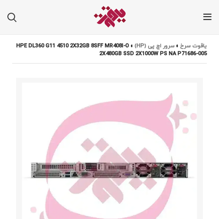
یاقوت سرخ
»
سرور اچ پی (HP)
»
HPE DL360 G11 4510 2X32GB 8SFF MR408I-O
2X480GB SSD 2X1000W PS NA P71686-005