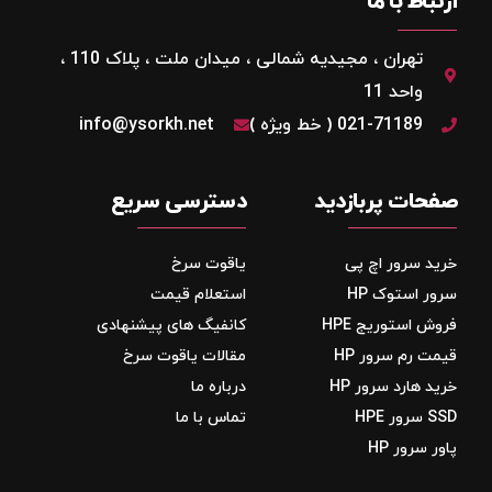
ارتباط با ما
تهران ، مجیدیه شمالی ، میدان ملت ، پلاک 110 ،
واحد 11
021-71189 ( خط ویژه )
info@ysorkh.net
صفحات پربازدید
دسترسی سریع
خرید سرور اچ پی
یاقوت سرخ
سرور استوک HP
استعلام قیمت
فروش استوریج‌ HPE
کانفیگ های پیشنهادی
قیمت رم سرور HP
مقالات یاقوت سرخ
خرید هارد سرور HP
درباره ما
SSD سرور HPE
تماس با ما
پاور سرور HP