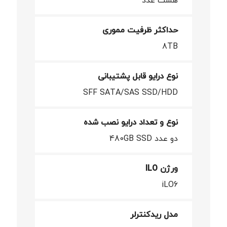
هشت عدد
حداکثر ظرفیت مموری
8TB
نوع درایو قابل پشتیبانی
SFF SATA/SAS SSD/HDD
نوع و تعداد درایو نصب شده
دو عدد 480GB SSD
ورژن ILO
iLO6
مدل ریدکنترلر