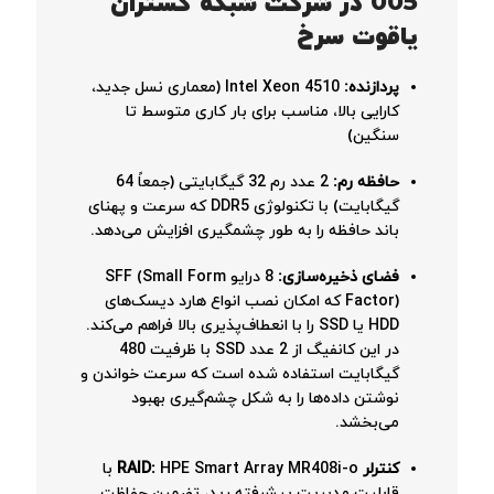
005 در شرکت شبکه گستران
یاقوت سرخ
پردازنده:
Intel Xeon 4510 (معماری نسل جدید،
کارایی بالا، مناسب برای بار کاری متوسط تا
سنگین)
حافظه رم:
2 عدد رم 32 گیگابایتی (جمعاً 64
گیگابایت) با تکنولوژی DDR5 که سرعت و پهنای
باند حافظه را به طور چشمگیری افزایش می‌دهد.
فضای ذخیره‌سازی:
8 درایو SFF (Small Form
Factor) که امکان نصب انواع هارد دیسک‌های
HDD یا SSD را با انعطاف‌پذیری بالا فراهم می‌کند.
در این کانفیگ از 2 عدد SSD با ظرفیت 480
گیگابایت استفاده شده است که سرعت خواندن و
نوشتن داده‌ها را به شکل چشم‌گیری بهبود
می‌بخشد.
کنترلر RAID:
HPE Smart Array MR408i-o با
قابلیت مدیریت پیشرفته رید، تضمین حفاظت