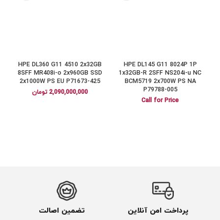
HPE DL360 G11 4510 2x32GB
HPE DL145 G11 8024P 1P
1
8SFF MR408i-o 2x960GB SSD
1x32GB-R 2SFF NS204i-u NC
2x1000W PS EU P71673-425
BCM5719 2x700W PS NA
P79788-005
2,090,000,000
تومان
Call for Price
پرداخت امن آنلاین
تضمین اصالت