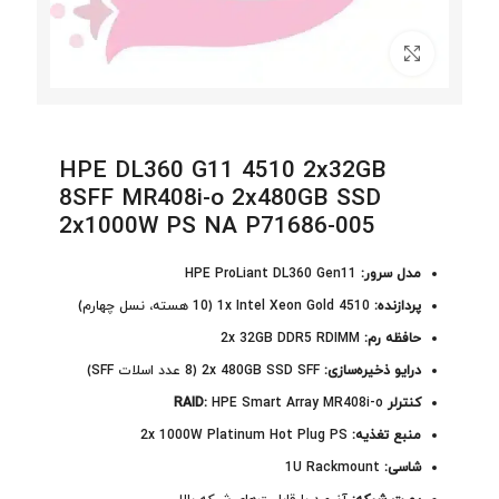
برای بزرگنمایی کلیک کنید
HPE DL360 G11 4510 2x32GB
8SFF MR408i-o 2x480GB SSD
2x1000W PS NA P71686-005
مدل سرور:
HPE ProLiant DL360 Gen11
پردازنده:
1x Intel Xeon Gold 4510 (10 هسته، نسل چهارم)
حافظه رم:
2x 32GB DDR5 RDIMM
درایو ذخیره‌سازی:
2x 480GB SSD SFF (8 عدد اسلات SFF)
کنترلر RAID:
HPE Smart Array MR408i-o
منبع تغذیه:
2x 1000W Platinum Hot Plug PS
شاسی:
1U Rackmount