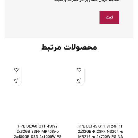
محصولات مرتبط
HPE DL360 G11 4509Y
HPE DL145 G11 8124P 1P
2x32GB 8SFF MR408i-o
2x32GB-R 2SFF NS204i-u
2x480GB SSD 2x1000W PS
MR216i-p 2x700W PS NA