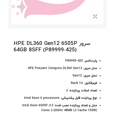
برای بزرگنمایی کلیک کنید
سرور HPE DL360 Gen12 6505P
64GB 8SFF (P89999‑425)
پارت‌نامبر:
P89999-425
مدل سرور:
HPE ProLiant Compute DL360 Gen12
نسل سرور:
Gen12
فرم‌فکتور:
Rack 1U
تعداد اسلات پردازنده:
2
نوع پردازنده قابل پشتیبانی:
Intel Xeon 6 processors
مدل و تعداد پردازنده نصب شده:
Intel Xeon 6505P (12
Cores 2.20GHz 48MB L3 Cache 150W)