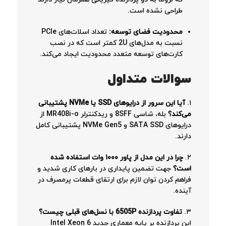
طراحی نشده است.
محدودیت فضای توسعه:
تعداد اسلات‌های PCIe
نسبت به مدل‌های 2U کمتر است که در نصب
کارت‌های توسعه متعدد محدودیت ایجاد می‌کند.
سوالات متداول
۱.
آیا این سرور از درایوهای SSD یا NVMe پشتیبانی
می‌کند؟
بله، شاسی 8SFF و ریدکنترلر MR408i-o از
درایوهای SATA SSD و NVMe Gen5 پشتیبانی کامل
دارند.
۲.
چرا در این مدل از پاور ۱۰۰۰ وات استفاده شده
است؟
جهت تضمین پایداری در بارهای کاری شدید و
فراهم کردن توان لازم برای ارتقای قطعات پرمصرف در
آینده.
۳.
تفاوت پردازنده 6505P با نسل‌های قبلی چیست؟
این پردازنده بر پایه معماری جدید Intel Xeon 6