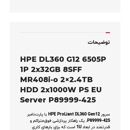
توضیحات
HPE DL360 G12 6505P
1P 2x32GB 8SFF
MR408i-o 2×2.4TB
HDD 2x1000W PS EU
Server P89999-425
سرور
HPE ProLiant DL360 Gen12
با پارت‌نامبر
P89999-425
، یک راهکار پردازشی فوق‌متراکم و
قدرتمند در ابعاد
1U
است که برای بارهای کاری