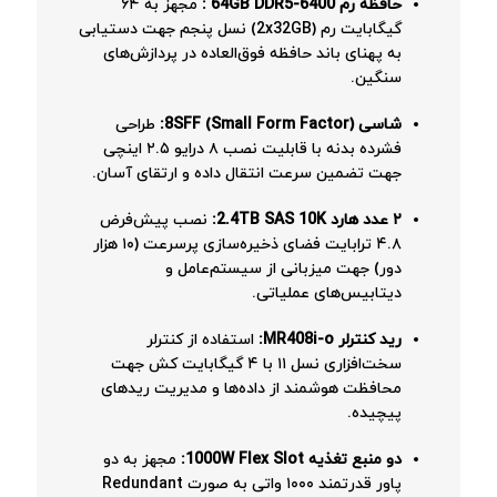
حافظه رم 64GB
DDR5-6400
:
مجهز به ۶۴
گیگابایت رم (2x32GB) نسل پنجم جهت دستیابی
به پهنای باند حافظه فوق‌العاده در پردازش‌های
سنگین.
شاسی 8SFF (Small Form Factor):
طراحی
فشرده بدنه با قابلیت نصب ۸ درایو ۲.۵ اینچی
جهت تضمین سرعت انتقال داده و ارتقای آسان.
۲ عدد هارد 2.4TB SAS 10K:
نصب پیش‌فرض
۴.۸ ترابایت فضای ذخیره‌سازی پرسرعت (۱۰ هزار
دور) جهت میزبانی از سیستم‌عامل و
دیتابیس‌های عملیاتی.
رید کنترلر MR408i-o:
استفاده از کنترلر
سخت‌افزاری نسل ۱۱ با ۴ گیگابایت کش جهت
محافظت هوشمند از داده‌ها و مدیریت ریدهای
پیچیده.
دو منبع تغذیه 1000W Flex Slot:
مجهز به دو
پاور قدرتمند ۱۰۰۰ واتی به صورت Redundant