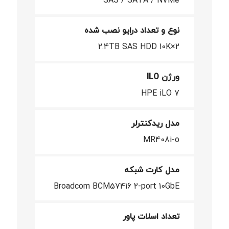
SAS / SATA / NVMe
نوع و تعداد درایو نصب شده
2×2.4TB SAS HDD 10K
ورژن ILO
HPE iLO 7
مدل ریدکنترلر
MR408i-o
مدل کارت شبکه
Broadcom BCM57416 2-port 10GbE
تعداد اسلات پاور