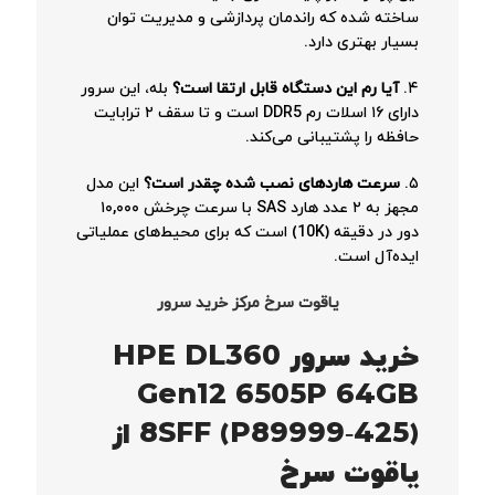
ساخته شده که راندمان پردازشی و مدیریت توان
بسیار بهتری دارد.
۴.
آیا رم این دستگاه قابل ارتقا است؟
بله، این سرور
دارای ۱۶ اسلات رم DDR5 است و تا سقف ۲ ترابایت
حافظه را پشتیبانی می‌کند.
۵.
سرعت هاردهای نصب شده چقدر است؟
این مدل
مجهز به ۲ عدد هارد SAS با سرعت چرخش ۱۰,۰۰۰
دور در دقیقه (10K) است که برای محیط‌های عملیاتی
ایده‌آل است.
یاقوت سرخ مرکز خرید سرور
خرید سرور HPE DL360
Gen12 6505P 64GB
8SFF (P89999‑425) از
یاقوت سرخ