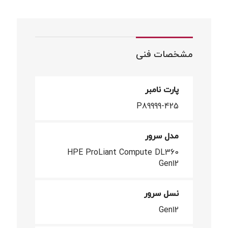
مشخصات فنی
پارت نامبر
P89999-425
مدل سرور
HPE ProLiant Compute DL360
Gen12
نسل سرور
Gen12