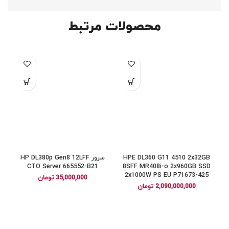
محصولات مرتبط
HPE DL360 G11 4510 2x32GB
سرور HP DL380p Gen8 12LFF
a
CTO Server 665552-B21
8SFF MR408i-o 2x960GB SSD
1
2x1000W PS EU P71673-425
35,000,000
تومان
2,090,000,000
تومان