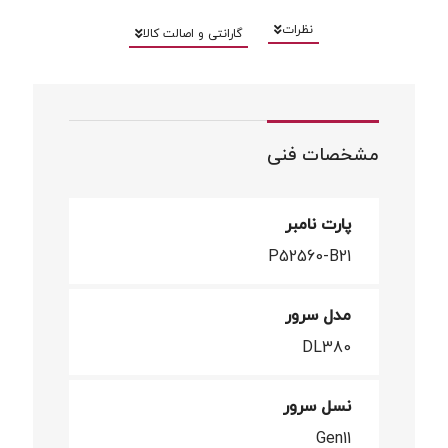
نظرات
گارانتی و اصالت کالا
مشخصات فنی
پارت نامبر
P52560-B21
مدل سرور
DL380
نسل سرور
Gen11