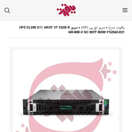
یاقوت سرخ
»
سرور اچ پی (HP)
»
سرور HPE DL380 G11 4410Y 1P 32GB-R
MR408I-O NC 8SFF 800W P52560-B21