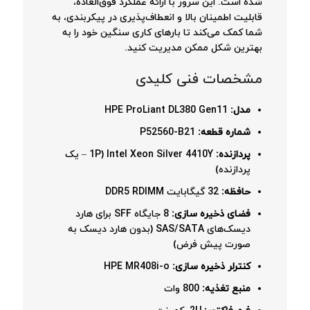
شده است. این سرور با ارائه عملکرد فوق‌العاده،
قابلیت اطمینان بالا و انعطاف‌پذیری در پیکربندی، به
شما کمک می‌کند تا بارهای کاری سنگین خود را به
بهترین شکل ممکن مدیریت کنید.
مشخصات فنی کلیدی
مدل:
HPE ProLiant DL380 Gen11
شماره قطعه:
P52560-B21
پردازنده:
Intel Xeon Silver 4410Y (1P – یک
پردازنده)
حافظه:
32 گیگابایت DDR5 RDIMM
فضای ذخیره سازی:
8 جایگاه SFF برای هارد
دیسک‌های SAS/SATA (بدون هارد دیسک به
صورت پیش فرض)
کنترلر ذخیره سازی:
HPE MR408i-o
منبع تغذیه:
800 وات