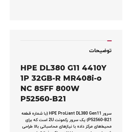
توضیحات
HPE DL380 G11 4410Y
1P 32GB-R MR408i-o
NC 8SFF 800W
P52560-B21
سرور HPE ProLiant DL380 Gen11 (با شماره قطعه
P52560-B21) یک سرور رکمونت 2U است که برای
محیط‌های مرکز داده با نیازهای محاسباتی بالا طراحی