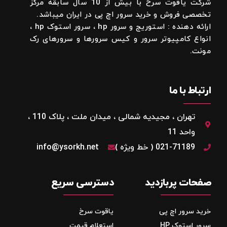
شرکت یاقوت سرخ با بیش از 10 سال سابقه مرکز
تخصصی فروش و خرید سرور اچ پی در ایران میباشد.
ارائه دهنده : استوریج و سرور hp ، سرور استوک hp ،
انواع کامپیوتر سرور و کیس سرورها و سرورهای رک
مونت.
ارتباط با ما
تهران ، مجیدیه شمالی ، میدان ملت ، پلاک 110 ،
واحد 11
021-71189 ( خط ویژه )
info@ysorkh.net
صفحات پربازدید
دسترسی سریع
خرید سرور اچ پی
یاقوت سرخ
سرور استوک HP
استعلام قیمت