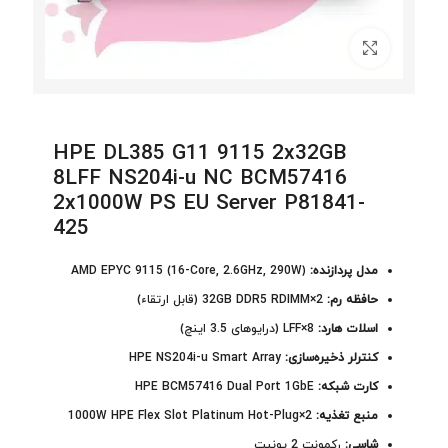
برای بزرگنمایی کلیک کنید
HPE DL385 G11 9115 2x32GB
8LFF NS204i-u NC BCM57416
2x1000W PS EU Server P81841-
425
مدل پردازنده:
AMD EPYC 9115 (16-Core, 2.6GHz, 290W)
حافظه رم:
2×32GB DDR5 RDIMM (قابل ارتقاء)
اسلات‌ هارد:
8×LFF (درایوهای 3.5 اینچ)
کنترلر ذخیره‌سازی:
HPE NS204i-u Smart Array
کارت شبکه:
HPE BCM57416 Dual Port 1GbE
منبع تغذیه:
2×1000W HPE Flex Slot Platinum Hot-Plug
شاسی:
رکمونت 2 یونیت