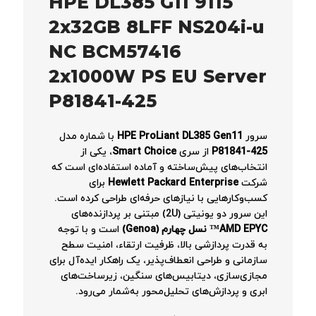
HPE DL385 G11 9115
2x32GB 8LFF NS204i-u
NC BCM57416
2x1000W PS EU Server
P81841-425
سرور
HPE ProLiant DL385 Gen11
با شماره مدل
P81841-425
از سری
Smart Choice
، یکی از
انتخاب‌های پیش‌ساخته و آماده استفاده‌ای است که
شرکت
Hewlett Packard Enterprise
برای
کسب‌وکارهایی با نیازهای حرفه‌ای طراحی کرده است.
این سرور دو یونیتی (2U) مبتنی بر پردازنده‌های
AMD EPYC™ نسل چهارم (Genoa)
است و با توجه
به قدرت پردازشی بالا، ظرفیت ارتقاء، امنیت سطح
سازمانی و طراحی انعطاف‌پذیر، یک راهکار ایده‌آل برای
مجازی‌سازی، دیتابیس‌های سنگین، زیرساخت‌های
ابری و پردازش‌های تحلیل‌محور به‌شمار می‌رود.