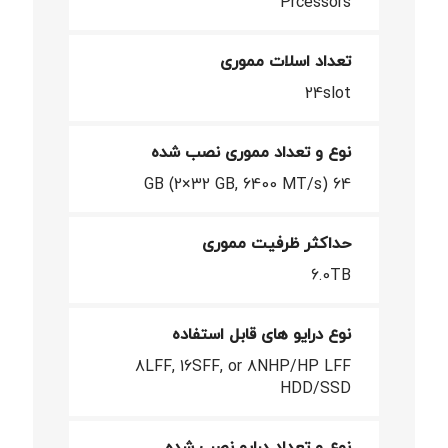
Prcessors
تعداد اسلات مموری
24slot
نوع و تعداد مموری نصب شده
64 GB (2×32 GB, 6400 MT/s)
حداکثر ظرفیت مموری
6.0TB
نوع درایو های قابل استفاده
8LFF, 16SFF, or 8NHP/HP LFF
HDD/SSD
نوع و تعداد درایو نصب شده