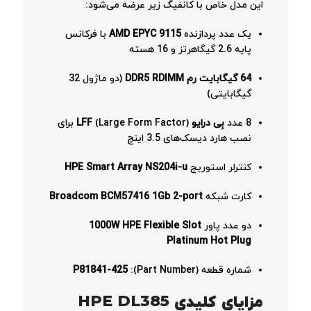
این مدل خاص با کانفیگ زیر عرضه می‌شود:
یک عدد پردازنده
AMD EPYC 9115
با فرکانس
پایه 2.6 گیگاهرتز و 16 هسته
64 گیگابایت رم DDR5 RDIMM
(دو ماژول 32
گیگابایتی)
8 عدد
بِی‌ درایو LFF
(Large Form Factor) برای
نصب هارد دیسک‌های 3.5 اینچ
کنترلر استوریج
HPE Smart Array NS204i-u
کارت شبکه
Broadcom BCM57416 1Gb 2-port
دو عدد پاور
1000W HPE Flexible Slot
Platinum Hot Plug
شماره قطعه (Part Number):
P81841-425
مزایای کلیدی HPE DL385