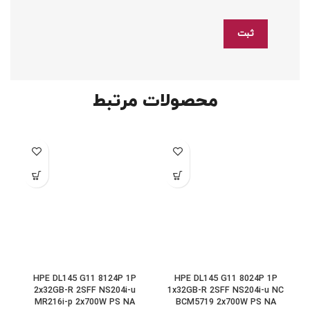
محصولات مرتبط
B
HPE DL145 G11 8124P 1P
HPE DL145 G11 8024P 1P
D
2x32GB-R 2SFF NS204i-u
1x32GB-R 2SFF NS204i-u NC
MR216i-p 2x700W PS NA
BCM5719 2x700W PS NA