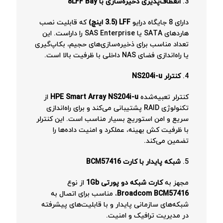
3.
انعطاف‌پذیری ذخیره‌سازی با 8LFF Bay
دارای 8 جایگاه درایو
LFF (3.5 اینچ)
که قابلیت نصب
هاردهای SATA یا SAS Enterprise را داراست. این
تعداد مناسب برای ذخیره‌سازی‌های حجیم، بکاپ‌گیری
یا راه‌اندازی فضای NAS داخلی با ظرفیت بالا است.
4.
کنترلر NS204i-u
کنترلر تعبیه‌شده
HPE Smart Array NS204i-u
از
تکنولوژی RAID پشتیبانی می‌کند و برای راه‌اندازی
سریع و امن استوریج بسیار مناسب است. این کنترلر
با ظرفیت کش بهینه، عملکرد و امنیت داده‌ها را
تضمین می‌کند.
5.
شبکه پایدار با کارت BCM57416
مجهز به
کارت شبکه دو پورتی 1Gb
از نوع
Broadcom BCM57416
، مناسب برای اتصال به
شبکه‌های سازمانی پایدار و با قابلیت‌های پیشرفته
در مدیریت ترافیک و امنیت.