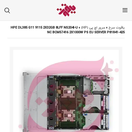
یاقوت سرخ
»
سرور اچ پی (HP)
»
HPE DL385 G11 9115 2X32GB 8LFF NS204I-U
NC BCM57416 2X1000W PS EU SERVER P81841-425