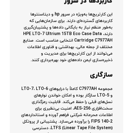
کاربردها در سرور
این کارتریج‌ها به‌ویژه در
سرور
hp
و دیتاسنترها
کاربردهای گسترده‌ای دارند. برای سازمان‌هایی که
به‌طور منظم نیاز به بایگانی داده‌ها و پشتیبان‌گیری
دارند، HPE LTO-7 Ultrium 15TB Eco Case Data
Cartridge C7977AH انتخابی مناسب است. صنایع
مختلف از جمله مالی، بهداشتی و فناوری اطلاعات
می‌توانند از این کارتریج‌ها برای مدیریت و
ذخیره‌سازی ایمن داده‌های خود بهره‌برداری کنند.
سازگاری
مجموعه C7977AH کاملاً با درایوهای LTO-7، LTO-6
و LTO-5 سازگار بوده و امکان خواندن نوارهای
نسل‌های قبلی را حفظ می‌کند. قابلیت رمزگذاری
سخت‌افزاری AES-256، امنیت بی‌نظیری برای
اطلاعات محرمانه شرکتی فراهم آورده و استانداردهای
FIPS 140-2 را برآورده می‌سازد. پشتیبانی از پروتکل
LTFS (Linear Tape File System)، دسترسی