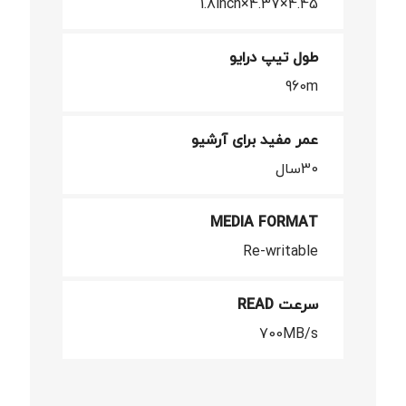
4.45×4.37×1.8inch
طول تیپ درایو
960m
عمر مفید برای آرشیو
30سال
MEDIA FORMAT
Re-writable
سرعت READ
700MB/s