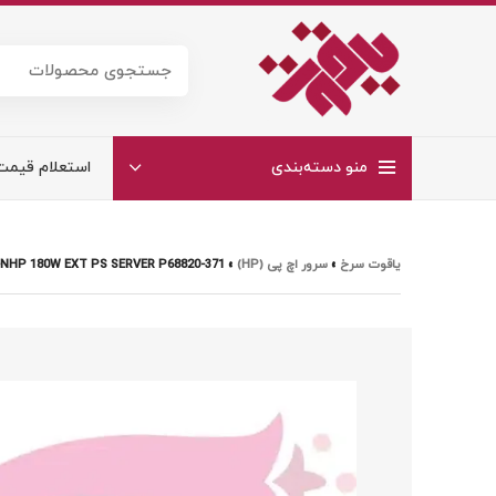
منو دسته‌بندی
استعلام قیمت
یاقوت سرخ
»
سرور اچ پی (HP)
»
-NHP 180W EXT PS SERVER P68820-371