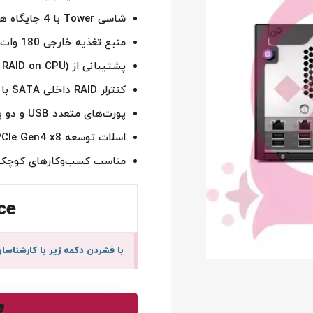
شاسی Tower با 4 جایگاه هارد 3.5 اینچی (LFF) غیر هات‌پلاگ
منبع تغذیه خارجی 180 وات
پشتیبانی از HPE VROC (Virtual RAID on CPU)
کنترلر RAID داخلی SATA با RAID 0/1/10
پورت‌های متعدد USB و دو پورت گیگابیت LAN
اسلات توسعه PCIe Gen4 x8
مناسب کسب‌وکارهای کوچک 
ce
با فشردن دکمه زیر با کارشنا