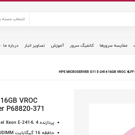
انتخاب دسته ب
مقایسه سرورها
کانفیگ سرور
آموزش
تصاویر انبار
درباره ما
HPE MICROSERVER G11 E-2414 16GB VROC 4LFF
4 16GB VROC
er P68820-371
پردازنده Intel Xeon E-2414، 4 هسته‌ای، 2.2 گیگاهرتز
حافظه 16 گیگابایت DDR5 ECC UDIMM