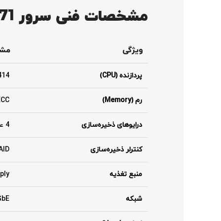
مشخصات فنی سرور HPE MicroServer G11 P68820-371
ویژگی
مش
پردازنده (CPU)
® E-2414
رم (Memory)
MM ECC
درایوهای ذخیره‌سازی
4 عدد جایگاه LFF (Large Form Factor) غیر هات‌پلاگ (NHP)
کنترلر ذخیره‌سازی
 RAID
منبع تغذیه
upply
شبکه
2x 1GbE و 2 Type-A