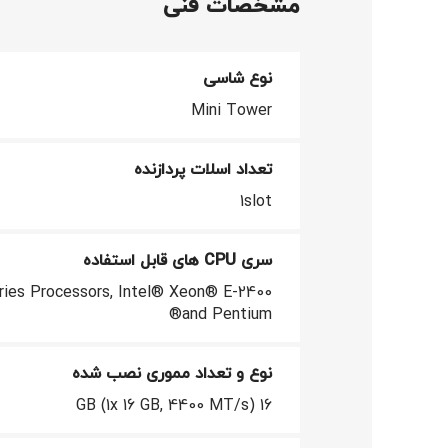
مشخصات فنی
نوع شاسی
Mini Tower
تعداد اسلات پردازنده
1slot
سری CPU های قابل استفاده
فيسبوک
ies Processors, Intel® Xeon® E-2400
and Pentium®
توئیتر
اینستاگرام
نوع و تعداد مموری نصب شده
16 GB (1x 16 GB, 4400 MT/s)
یوتیوب
پینترست