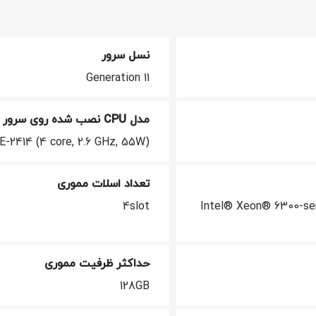
نسل سرور
Generation 11
مدل CPU نصب شده روی سرور
E-2414 (4 core, 2.6 GHz, 55W)
تعداد اسلات مموری
4slot
Intel® Xeon® 6300-ser
حداکثر ظرفیت مموری
128GB