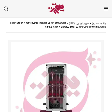
یاقوت سرخ
»
سرور اچ پی (HP)
»
HPE ML110 G11 3408U 32GB 4LFF 2X960GB
SATA SSD 1X500W PS LA SERVER P78115-DM5