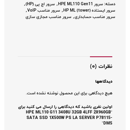
دسته:
سرور HPE ML110 Gen11
,
سرور اچ پی (HP)
,
سرور ایستاده HP ML (tower)
,
سرور مناسب VoIP
,
سرور مناسب حسابداری
,
سرور مناسب مجازی سازی
نظرات (0)
دیدگاهها
هیچ دیدگاهی برای این محصول نوشته نشده است.
اولین نفری باشید که دیدگاهی را ارسال می کنید برای
“HPE ML110 G11 3408U 32GB 4LFF 2X960GB
SATA SSD 1X500W PS LA SERVER P78115-
DM5”