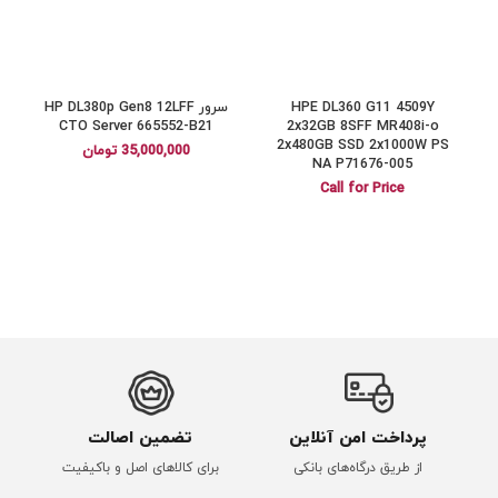
HPE DL360 G11 4509Y
سرور HP DL380p Gen8 12LFF
a
CTO Server 665552-B21
2x32GB 8SFF MR408i-o
2x480GB SSD 2x1000W PS
35,000,000
تومان
NA P71676-005
Call for Price
پرداخت امن آنلاین
تضمین اصالت
از طریق درگاه‌های بانکی
برای کالاهای اصل و باکیفیت