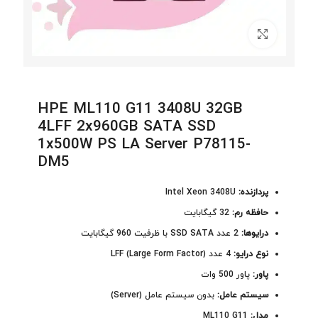
برای بزرگنمایی کلیک کنید
HPE ML110 G11 3408U 32GB
4LFF 2x960GB SATA SSD
1x500W PS LA Server P78115-
DM5
پردازنده:
Intel Xeon 3408U
حافظه رم:
32 گیگابایت
درایوها:
2 عدد SSD SATA با ظرفیت 960 گیگابایت
نوع درایو:
4 عدد LFF (Large Form Factor)
پاور:
پاور 500 وات
سیستم عامل:
بدون سیستم عامل (Server)
مدل:
ML110 G11