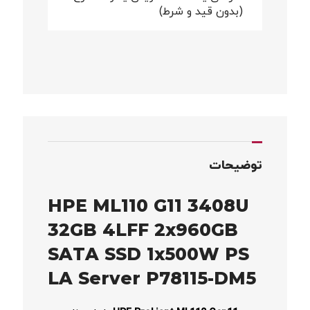
(بدون قید و شرط)
توضیحات
HPE ML110 G11 3408U
32GB 4LFF 2x960GB
SATA SSD 1x500W PS
LA Server P78115-DM5