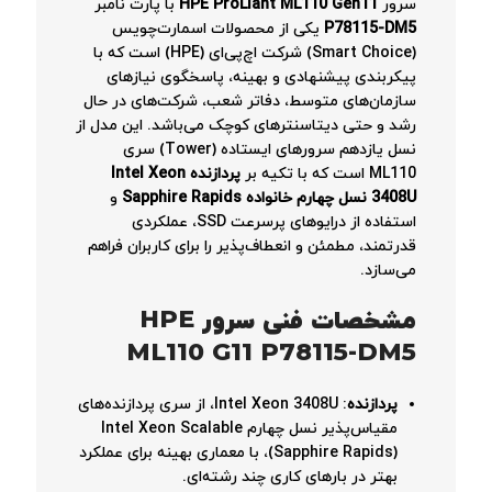
سرور
HPE ProLiant ML110 Gen11
با پارت نامبر
P78115-DM5
یکی از محصولات اسمارت‌چویس
(Smart Choice) شرکت اچ‌پی‌ای (HPE) است که با
پیکربندی پیشنهادی و بهینه، پاسخگوی نیازهای
سازمان‌های متوسط، دفاتر شعب، شرکت‌های در حال
رشد و حتی دیتاسنترهای کوچک می‌باشد. این مدل از
نسل یازدهم سرورهای ایستاده (Tower) سری
ML110 است که با تکیه بر
پردازنده Intel Xeon
3408U نسل چهارم خانواده Sapphire Rapids
و
استفاده از درایوهای پرسرعت SSD، عملکردی
قدرتمند، مطمئن و انعطاف‌پذیر را برای کاربران فراهم
می‌سازد.
مشخصات فنی سرور HPE
ML110 G11 P78115-DM5
پردازنده
: Intel Xeon 3408U، از سری پردازنده‌های
مقیاس‌پذیر نسل چهارم Intel Xeon Scalable
(Sapphire Rapids)، با معماری بهینه برای عملکرد
بهتر در بارهای کاری چند رشته‌ای.