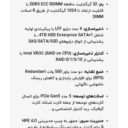
رم:
32 گیگابایت حافظه DDR5 ECC RDIMM با
قابلیت ارتقاء تا 1024 گیگابایت از طریق 8 اسلات
DIMM
ذخیره‌سازی:
4 عدد درایو LFF با پیکربندی اولیه
شامل 1×4TB HDD Enterprise SATA، با
پشتیبانی از انواع درایوهای SAS/SATA/SSD
کنترلر ذخیره‌سازی:
Intel VROC (RAID on CPU) با
پشتیبانی از RAID 0/1/5/10
منبع تغذیه:
دو عدد پاور 500 وات Redundant
(RPS) برای افزایش پایداری و کاهش ریسک
خاموشی ناگهانی
اسلات‌های توسعه:
5 عدد PCIe Gen5 برای اتصال
کارت‌های توسعه از جمله کارت شبکه، کارت
گرافیک، رید کنترلر اختصاصی و…
مدیریت سرور:
مجهز به چیپ مدیریتی HPE iLO
6 برای کنترل و مانیتورینگ پیشرفته از راه دور