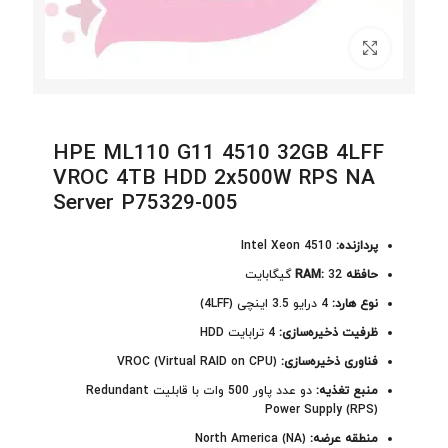
برای بزرگنمایی کلیک کنید
HPE ML110 G11 4510 32GB 4LFF
VROC 4TB HDD 2x500W RPS NA
Server P75329-005
پردازنده:
Intel Xeon 4510
حافظه RAM:
32 گیگابایت
نوع هارد:
4 درایو 3.5 اینچی (4LFF)
ظرفیت ذخیره‌سازی:
4 ترابایت HDD
فناوری ذخیره‌سازی:
VROC (Virtual RAID on CPU)
منبع تغذیه:
دو عدد پاور 500 وات با قابلیت Redundant
Power Supply (RPS)
منطقه عرضه:
North America (NA)