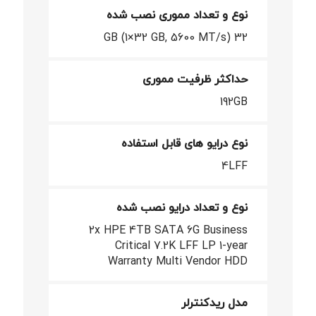
نوع و تعداد مموری نصب شده
32 GB (1×32 GB, 5600 MT/s)
حداکثر ظرفیت مموری
192GB
نوع درایو های قابل استفاده
4LFF
نوع و تعداد درایو نصب شده
2x HPE 4TB SATA 6G Business
Critical 7.2K LFF LP 1-year
Warranty Multi Vendor HDD
مدل ریدکنترلر