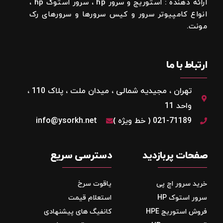
ارائه دهنده : استوریج و سرور hp ، سرور استوک hp ،
انواع کامپیوتر سرور و کیس سرورها و سرورهای رک
مونت.
ارتباط با ما
تهران ، مجیدیه شمالی ، میدان ملت ، پلاک 110 ،
واحد 11
021-71189 ( خط ویژه )
info@ysorkh.net
صفحات پربازدید
دسترسی سریع
خرید سرور اچ پی
یاقوت سرخ
سرور استوک HP
استعلام قیمت
فروش استوریج‌ HPE
کانفیگ های پیشنهادی