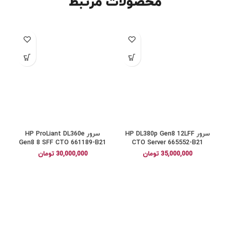
محصولات مرتبط
سرور HP DL380p Gen8 12LFF
سرور HP ProLiant DL360e
a
Gen8 8 SFF CTO 661189-B21
CTO Server 665552-B21
35,000,000
تومان
30,000,000
تومان