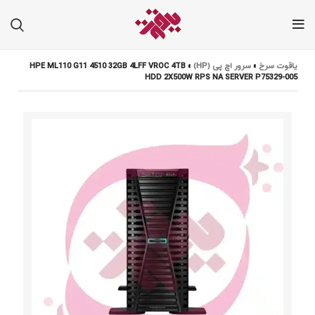
یاقوت سرخ
»
سرور اچ پی (HP)
»
HPE ML110 G11 4510 32GB 4LFF VROC 4TB
HDD 2X500W RPS NA SERVER P75329-005