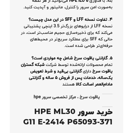
بله، با فناوری
HPE iLO 6
می‌توانید از هر نقطه
به‌صورت امن سرور را کنترل، مانیتور و آپدیت کنید.
۴. تفاوت نسخه LFF و SFF در این مدل چیست؟
نسخه LFF از درایوهای بزرگ‌تر 3.5 اینچی پشتیبانی
می‌کند که برای ذخیره‌سازی حجیم مناسب‌تر است، در
حالی که SFF برای عملکرد سریع‌تر در محیط‌های
حرفه‌ای‌تر طراحی شده است.
۵. گارانتی یاقوت سرخ شامل چه مواردی است؟
تمام محصولات ارائه‌شده توسط شرکت
شبکه گستران
یاقوت سرخ
دارای
گارانتی بی‌قید و شرط تعویض
یک‌ساله، خدمات پس از فروش ۵ ساله و گارانتی
مادام‌العمر اصالت کالا
هستند
یاقوت سرخ ، مرکز تخصصی سرور hpe
خرید سرور HPE ML30
G11 E-2414 P65093-371