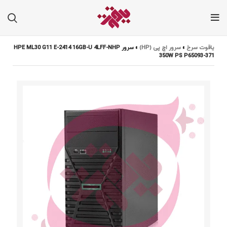
یاقوت سرخ
»
سرور اچ پی (HP)
»
سرور HPE ML30 G11 E-2414 16GB-U 4LFF-NHP
350W PS P65093-371