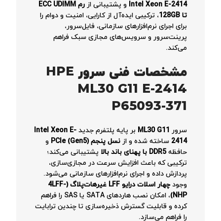
Intel Xeon E-2414
و پشتیبانی از
رم ECC UDIMM
تا 128GB
، ترکیبی ایده‌آل از کارایی، امنیت و دوام را
برای اجرای نرم‌افزارهای سازمانی، فایل‌سرور،
پرینت‌سرور و سرویس‌های مجازی سبک فراهم
می‌کند.
مشخصات فنی سرور HPE
ML30 G11 E-2414
P65093-371
سرور
ML30 G11
بر پایه پلتفرم جدید
Intel Xeon E-
2414
ساخته شده و از
نسل پنجم PCIe (Gen5)
و
حافظه
DDR5 با پهنای باند بالا
پشتیبانی می‌کند؛
ترکیبی که باعث افزایش سرعت در مجازی‌سازی،
پردازش داده و اجرای نرم‌افزارهای سازمانی می‌شود.
وجود
چهار اسلات درایو LFF غیرهات‌پلاگ (4LFF-
NHP)
، امکان نصب هاردهای SATA یا SAS را فراهم
کرده و قابلیت گسترش ذخیره‌سازی تا چندین ترابایت
را فراهم می‌سازد.