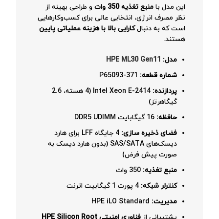
این مدل با
منبع تغذیه 350 وات
و طراحی بهینه از
نظر مصرف انرژی، انتخابی عالی برای کسب‌وکارهایی
است که به دنبال
کارایی بالا با هزینه عملیاتی پایین
هستند.
مدل:
HPE ML30 Gen11
شماره قطعه:
P65093-371
پردازنده:
Intel Xeon E-2414 (4 هسته، 2.6
گیگاهرتز)
حافظه:
16 گیگابایت DDR5 UDIMM
فضای ذخیره سازی:
4 جایگاه LFF برای هارد
دیسک‌های SAS/SATA (بدون هارد دیسک به
صورت پیش فرض)
منبع تغذیه:
350 وات
کنترلر شبکه:
4 پورت 1 گیگابیت اترنت
مدیریت:
HPE iLO Standard
پشتیبانی از
فناوری امنیتی HPE Silicon Root