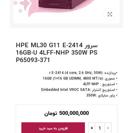
برای بزرگنمایی کلیک کنید
سرور HPE ML30 G11 E-2414
16GB-U 4LFF-NHP 350W PS
P65093-371
•پردازنده :r E-2414 (4 core, 2.6 GHz, 55W)
• مموری :16GB (1×16 GB UDIMM, 4800 MT/s)
• استوریج : 4LFF-NHP
• استوریج کنترلر :Embedded Intel VROC SATA
• پاور ساپلای :350W
500,000,000
تومان
افزودن به سبد خرید