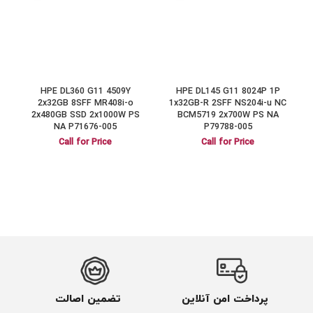
B
HPE DL360 G11 4509Y
HPE DL145 G11 8024P 1P
D
2x32GB 8SFF MR408i-o
1x32GB-R 2SFF NS204i-u NC
2x480GB SSD 2x1000W PS
BCM5719 2x700W PS NA
NA P71676-005
P79788-005
Call for Price
Call for Price
پرداخت امن آنلاین
تضمین اصالت