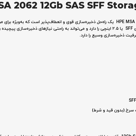
استوریج HPE MSA 2062 12Gb SAS SFF Storage R0Q84A یک راه‌حل ذخیره‌سازی قوی و انعطاف‌پذیر اس
 سرخ (بدون قید و شرط)