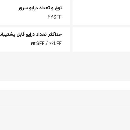
نوع و تعداد درایو سرور
24SFF
حداکثر تعداد درایو قابل پشتیبان
192SFF / 96LFF