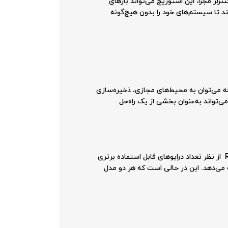
ه‌ها است. با دو کنترلر مجزا، این استوریج می‌تواند بارهای
ویژگی‌ها به سازمان‌ها کمک می‌کند تا سیستم‌های خود را بدون هیچ‌گونه
است. از جمله می‌توان به محیط‌های مجازی، ذخیره‌سازی
این استوریج با دیگر محصولات HPE به‌خوبی سازگار است و می‌تواند به‌عنوان بخشی از یک راه‌حل
در مقایسه با دیگر مدل‌های استوریج HPE MSA 2062، مانند HPE MSA 2062 12Gb SAS LFF Storage R0Q83A، مدل R0Q84A از نظر تعداد درایوهای قابل استفاده برتری
 درایو SFF فضای بیشتری برای ذخیره‌سازی ارائه می‌دهد. این در حالی است که هر دو مدل