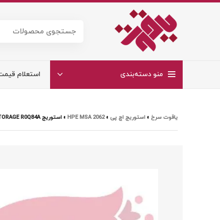
منو دسته‌بندی
استعلام قیمت
یاقوت سرخ
»
استوریج اچ پی
»
HPE MSA 2062
»
استوریج HPE MSA 2062 12GB SAS SFF STORAGE R0Q84A