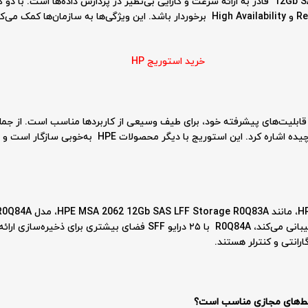
استوریج HPE MSA 2062 R0Q84A با تکنولوژی 12Gb SAS قادر به ارائه سرعت و کارایی بی‌نظیر در پردازش داد
کاری را بهینه‌سازی کرده و از قابلیت‌های Redundancy و High Availability برخوردار باشد. این 
خرید استوریج HP
HPE MSA 2062 12Gb SAS S به دلیل قابلیت‌های پیشرفته خود، برای طیف وسیعی از کاربردها مناسب 
داده‌های بزرگ و همچنین مدیریت دیتابیس‌های پیچیده اشاره کرد. 
دارد. در حالی که R0Q83A فقط از ۱۲ درایو LFF پشتیبانی می‌کند، R0Q84A با ۲۵
رانتی و کنترلر هستند.