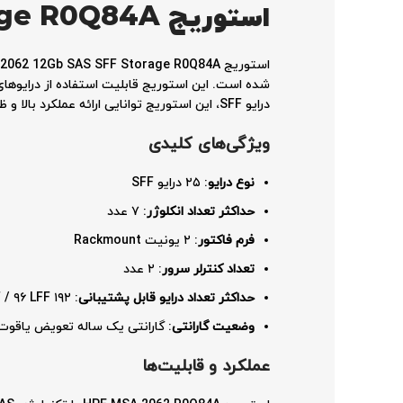
استوریج
HPE MSA 2062 12Gb SAS SFF Storage R0Q84A
درایو SFF، این استوریج توانایی ارائه عملکرد بالا و ظرفیت ذخیره‌سازی وسیع را دارد.
ویژگی‌های کلیدی
نوع درایو
: ۲۵ درایو SFF
حداکثر تعداد انکلوژر
: ۷ عدد
فرم فاکتور
: ۲ یونیت Rackmount
تعداد کنترلر سرور
: ۲ عدد
حداکثر تعداد درایو قابل پشتیبانی
: ۱۹۲ SFF / ۹۶ LFF
وضعیت گارانتی
: گارانتی یک ساله تعویض یاقوت
عملکرد و قابلیت‌ها