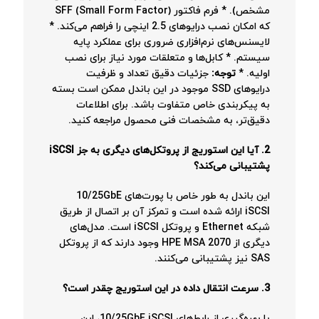
مشخص). * فرم فاکتور SFF (Small Form Factor)
که امکان نصب درایوهای 2.5 اینچی را فراهم می‌کند. *
لایسنس‌های نرم‌افزاری ضروری برای عملکرد پایه
سیستم. * کابل‌ها و متعلقات مورد نیاز برای نصب
اولیه. *
توجه:
جزئیات دقیق تعداد و ظرفیت
درایوهای SSD موجود در این باندل ممکن است بسته
به پیکربندی خاص متفاوت باشد. برای اطلاعات
دقیق‌تر، به مشخصات فنی محصول مراجعه کنید.
2. آیا این استوریج از پروتکل‌های دیگری به جز iSCSI
پشتیبانی می‌کند؟
این باندل به طور خاص با پورت‌های 10/25GbE
iSCSI ارائه شده است و تمرکز آن بر اتصال از طریق
شبکه Ethernet و پروتکل iSCSI است. مدل‌های
دیگری از HPE MSA 2070 وجود دارند که از پروتکل
SAS نیز پشتیبانی می‌کنند.
3. سرعت انتقال داده در این استوریج چقدر است؟
با بهره‌گیری از رابط‌های 10/25GbE iSCSI، این