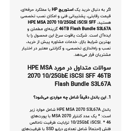
اگر به دنبال خرید یک
استوریج HP
با عملکرد حرفه‌ای،
قیمت رقابتی، پشتیبانی فنی و امکان نصب تخصصی
هستید،
HPE MSA 2070 10/25GbE iSCSI SFF
46TB Flash Bundle S3L67A
گزینه‌ای مطمئن و
ایده‌آل است. شرکت یاقوت سرخ این محصول را با
بهترین شرایط بازار، خدمات مشاوره پیش از خرید،
نصب و راه‌اندازی تخصصی، و گارانتی معتبر در اختیار
مشتریان قرار می‌دهد.
سوالات متداول در مورد HPE MSA
2070 10/25GbE iSCSI SFF 46TB
Flash Bundle S3L67A
1. این باندل دقیقاً شامل چه مواردی می‌شود؟
باندل HPE MSA 2070 S3L67A شامل موارد زیر
است: * یک عدد کنترلر MSA 2070 با پورت‌های
10/25GbE iSCSI. * 46 ترابایت ظرفیت ناخالص
فلش (احتمالاً شامل تعدادی درایو SSD با ظرفیت‌های