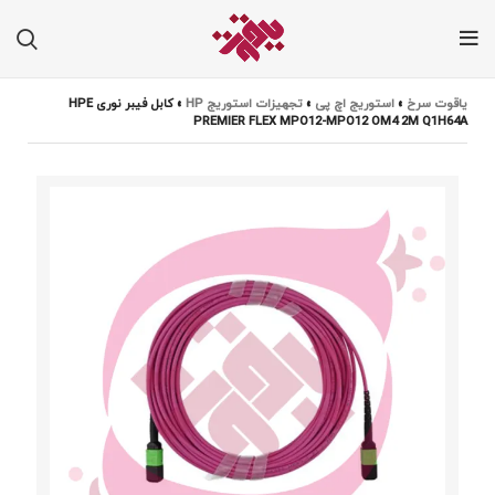
یاقوت سرخ
»
استوریج اچ پی
»
تجهیزات استوریج HP
»
کابل فیبر نوری HPE
PREMIER FLEX MPO12-MPO12 OM4 2M Q1H64A