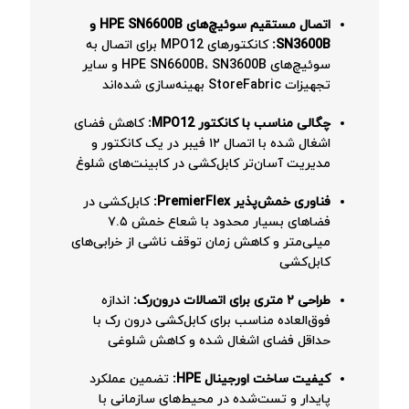
اتصال مستقیم سوئیچ‌های HPE SN6600B و
SN3600B:
کانکتورهای MPO12 برای اتصال به
سوئیچ‌های HPE SN6600B، SN3600B و سایر
تجهیزات StoreFabric بهینه‌سازی شده‌اند
چگالی مناسب با کانکتور MPO12:
کاهش فضای
اشغال شده با اتصال ۱۲ فیبر در یک کانکتور و
مدیریت آسان‌تر کابل‌کشی در کابینت‌های شلوغ
فناوری خمش‌پذیر PremierFlex:
کابل‌کشی در
فضاهای بسیار محدود با شعاع خمش ۷.۵
میلی‌متر و کاهش زمان توقف ناشی از خرابی‌های
کابل‌کشی
طراحی ۲ متری برای اتصالات درون‌رک:
اندازه
فوق‌العاده مناسب برای کابل‌کشی درون رک با
حداقل فضای اشغال شده و کاهش شلوغی
کیفیت ساخت اورجینال HPE:
تضمین عملکرد
پایدار و تست‌شده در محیط‌های سازمانی با