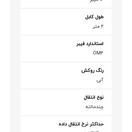
طول کابل
2 متر
استاندارد فیبر
OM4
رنگ روکش
آبی
نوع انتقال
چندحالته
حداکثر نرخ انتقال داده