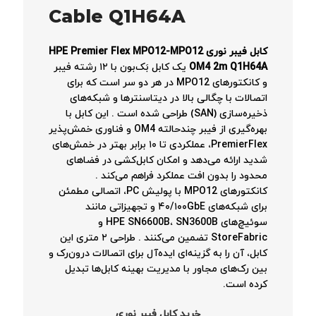
Cable Q1H64A
کابل فیبر نوری HPE Premier Flex MPO12-MPO12
OM4 2m Q1H64A
یک کابل بَک‌بون با ۱۲ رشته فیبر
و کانکتورهای MPO12 در هر دو سر است که برای
اتصالات با چگالی بالا در دیتاسنترها و شبکه‌های
ذخیره‌سازی (SAN) طراحی شده است
. این کابل با
بهره‌گیری از فیبر چندحالته OM4 و فناوری خمش‌پذیر
PremierFlex، عملکردی تا ۱۰ برابر بهتر در خمش‌های
شدید ارائه می‌دهد و امکان کابل‌کشی در فضاهای
محدود را بدون افت عملکرد فراهم می‌کند
.
کانکتورهای MPO12 با پولیش PC، اتصالی مطمئن
برای شبکه‌های ۴۰/۱۰۰GbE و تجهیزاتی مانند
سوئیچ‌های HPE SN6600B، SN3600B و
StoreFabric تضمین می‌کنند
. طراحی ۲ متری این
کابل، آن را به گزینه‌ای ایده‌آل برای اتصالات درون‌رک و
بین رک‌های مجاور با مدیریت بهینه کابل‌ها تبدیل
کرده است.
خرید کابل فیبر نوری