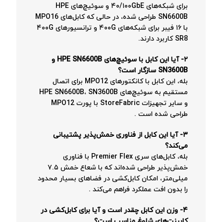
برای شبکه‌های ۴۰/۱۰۰GbE و سوئیچ‌های HPE
SN6600B طراحی شده، در حالی که کابل‌های MPO16
با ۱۶ فیبر برای شبکه‌های ۴۰۰G و ترانسیورهای ۴۰۰G
SR8 کاربرد دارند.
۲- آیا این کابل با سوئیچ‌های HPE SN6600B و
SN3600B سازگار است؟
بله، این کابل با کانکتورهای MPO12 برای اتصال
مستقیم به سوئیچ‌های HPE SN6600B، SN3600B
و سایر تجهیزات StoreFabric با پورت MPO12
طراحی شده است
.
۳- آیا این کابل از فناوری خمش‌پذیر پشتیبانی
می‌کند؟
بله، کابل‌های سری Premier Flex با فناوری
خمش‌پذیر طراحی شده‌اند که با شعاع خمش ۷.۵
میلی‌متر، امکان کابل‌کشی در فضاهای بسیار محدود
را بدون افت عملکرد فراهم می‌کند
.
۴- وزن این کابل چقدر است و آیا برای کابل‌کشی در
کابینت‌های شلوغ مناسب است؟