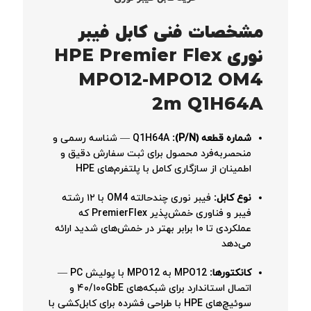
مشخصات فنی کابل فیبر
نوری HPE Premier Flex
MPO12-MPO12 OM4
2m Q1H64A
شماره قطعه (P/N):
Q1H64A — شناسه رسمی و
منحصربه‌فرد محصول برای ثبت سفارش دقیق و
اطمینان از سازگاری کامل با پلتفرم‌های HPE
نوع کابل:
فیبر نوری چندحالته OM4 با ۱۲ رشته
فیبر و فناوری خمش‌پذیر PremierFlex که
عملکردی تا ۱۰ برابر بهتر در خمش‌های شدید ارائه
می‌دهد
کانکتورها:
MPO12 به MPO12 با پولیش PC —
اتصال استاندارد برای شبکه‌های ۴۰/۱۰۰GbE و
سوئیچ‌های HPE با طراحی فشرده برای کابل‌کشی با