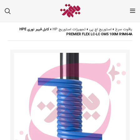
یاقوت سرخ
»
استوریج اچ پی
»
تجهیزات استوریج HP
»
کابل فیبر نوری HPE
PREMIER FLEX LC-LC OM5 100M R9M64A