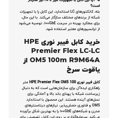
۵- آیا این کابل با تجهیزات غیر HPE نیز سازگار
است؟
بله، کانکتورهای LC استاندارد، این کابل را با تجهیزات
شبکه از برندهای مختلف سازگار می‌کند. با این حال،
برای عملکرد بهینه در سرعت ۱۰۰GbE، توصیه می‌شود
از ترانسیورهای معتبر استفاده شود.
خرید کابل فیبر نوری HPE
Premier Flex LC-LC
OM5 100m R9M64A از
یاقوت سرخ
کابل فیبر نوری HPE Premier Flex OM5 100
متر
راهکاری ایده‌آل برای سازمان‌هایی است که به دنبال
زیرساخت شبکه با پهنای باند بالا و آمادگی برای
نسل‌های آینده هستند. این محصول با استاندارد
OM5 و فناوری خمش‌پذیر، نیازهای دیتاسنترهای
مدرن و شبکه‌های ۱۰۰GbE را به بهترین شکل برآورده
می‌کند. سرمایه‌گذاری بر روی این کابل، تضمینی برای