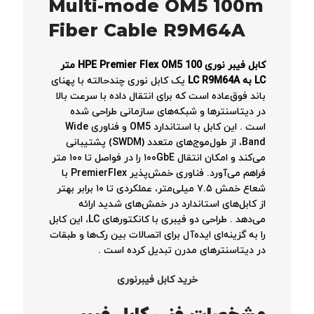
Multi-mode OM5 100m
Fiber Cable R9M64A
کابل فیبر نوری HPE Premier Flex OM5 100 متر
LC به LC R9M64A
یک کابل نوری چندحالته با پهنای
باند فوق‌عاده است که برای انتقال داده با سرعت بالا
در دیتاسنترها و شبکه‌های سازمانی طراحی شده
است
. این کابل با استاندارد OM5 و فناوری Wide
Band، از طول‌موج‌های متعدد (SWDM) پشتیبانی
می‌کند و امکان انتقال ۱۰۰GbE را در فواصل تا ۱۰۰ متر
فراهم می‌آورد. فناوری خمش‌پذیر PremierFlex با
شعاع خمش ۷.۵ میلی‌متر، عملکردی تا ۱۰ برابر بهتر
از کابل‌های استاندارد در خمش‌های شدید ارائه
می‌دهد
. طراحی دو فیبری با کانکتورهای LC، این کابل
را به گزینه‌ای ایده‌آل برای اتصالات بین رک‌ها و طبقات
در دیتاسنترهای مدرن تبدیل کرده است
.
خرید کابل فیبرنوری