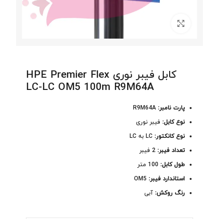
برای بزرگنمایی کلیک کنید
کابل فیبر نوری HPE Premier Flex
LC-LC OM5 100m R9M64A
پارت نامبر:
R9M64A
نوع کابل:
فیبر نوری
نوع کانکتور:
LC به LC
تعداد فیبر:
2 فیبر
طول کابل:
100 متر
استاندارد فیبر:
OM5
رنگ روکش:
آبی