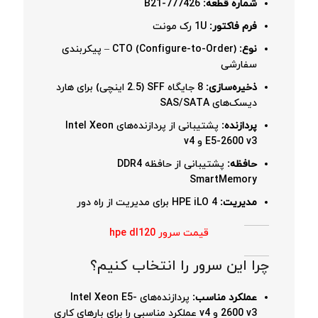
شماره قطعه:
777426-B21
فرم فاکتور:
1U رک مونت
نوع:
CTO (Configure-to-Order) – پیکربندی
سفارشی
ذخیره‌سازی:
8 جایگاه SFF (2.5 اینچی) برای هارد
دیسک‌های SAS/SATA
پردازنده:
پشتیبانی از پردازنده‌های Intel Xeon
E5-2600 v3 و v4
حافظه:
پشتیبانی از حافظه DDR4
SmartMemory
مدیریت:
HPE iLO 4 برای مدیریت از راه دور
قیمت سرور hpe dl120
چرا این سرور را انتخاب کنیم؟
عملکرد مناسب:
پردازنده‌های Intel Xeon E5-
2600 v3 و v4 عملکرد مناسبی را برای بارهای کاری