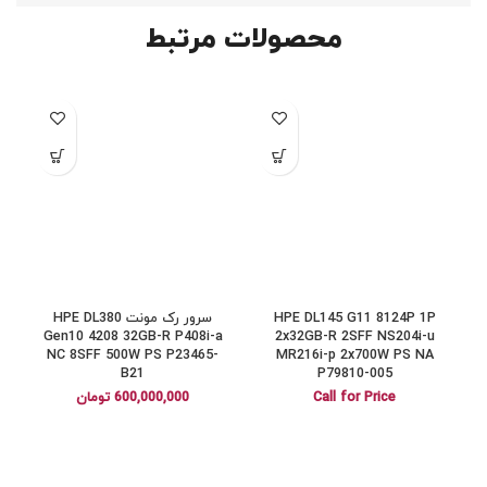
محصولات مرتبط
HPE DL145 G11 8124P 1P
سرور رک مونت HPE DL380
a
Gen10 4208 32GB-R P408i-a
2x32GB-R 2SFF NS204i-u
1
NC 8SFF 500W PS P23465-
MR216i-p 2x700W PS NA
B21
P79810-005
Call for Price
600,000,000
تومان