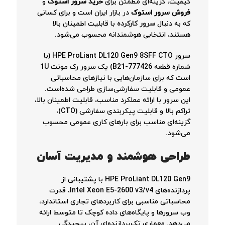
کیفیت، گزینه‌ای مطمئن برای
خرید سرور استوک
و
فروش سرور استوک
در بازار ایران است و برای کسانی
که به دنبال
سرور کارکرده
با قابلیت اطمینان بالا
هستند، انتخابی هوشمندانه محسوب می‌شود.
سرور HPE ProLiant DL120 Gen9 8SFF CTO (با
شماره قطعه 777426-B21) یک سرور رک مونت 1U
است که برای سازمان‌هایی با نیازهای محاسباتی
عمومی و قابلیت سفارشی‌سازی طراحی شده‌است.
این سرور با ارائه عملکرد مناسب، قابلیت اطمینان بالا،
تراکم بالا و قابلیت پیکربندی سفارشی (CTO)،
گزینه‌ای مناسب برای بارهای کاری عمومی محسوب
می‌شود.
طراحی هوشمند و مدیریت آسان
HPE ProLiant DL120 Gen9 با پشتیبانی از
پردازنده‌های Intel Xeon E5-2600 v3/v4، قدرت
محاسباتی مناسبی برای کاربردهای تجاری استاندارد،
وب سرورها و پایگاه‌های داده کوچک تا متوسط ارائه
می‌دهد. معماری تک‌پردازنده‌ای آن، پیچیدگی