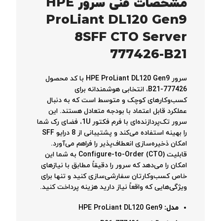
مشخصات فنی سرور HPE
ProLiant DL120 Gen9
8SFF CTO Server
777426-B21
سرور HPE ProLiant DL120 Gen9 با کد محصول
777426-B21، انتخابی هوشمندانه برای
کسب‌وکارهای کوچک و متوسط است که به دنبال
عملکرد قابل اعتماد با بودجه متعادل هستند. این
سرور تک‌پردازنده‌ای با فرم فکتور 1U، فضای رک شما
را بهینه استفاده می‌کند و پشتیبانی از 8 درایو SFF
امکان ذخیره‌سازی انعطاف‌پذیر را فراهم می‌آورد.
قابلیت Configure-to-Order (CTO) به شما این
امکان را می‌دهد که سرور را دقیقاً مطابق با نیازهای
خاص کسب‌وکارتان سفارشی‌سازی کنید و تنها برای
ویژگی‌هایی که واقعاً نیاز دارید هزینه پرداخت کنید.
مدل:
HPE ProLiant DL120 Gen9