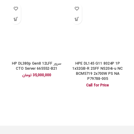
HPE DL145 G11 8024P 1P
سرور HP DL380p Gen8 12LFF
1
CTO Server 665552-B21
1x32GB-R 2SFF NS204i-u NC
BCM5719 2x700W PS NA
35,000,000
تومان
P79788-005
Call for Price