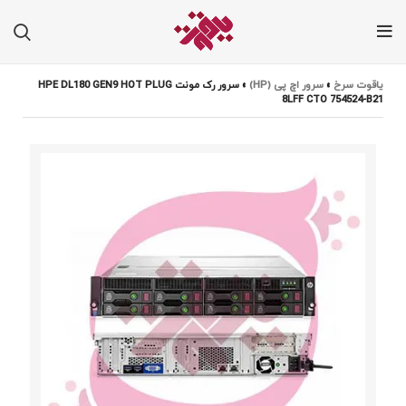
یاقوت سرخ
»
سرور اچ پی (HP)
»
سرور رک مونت HPE DL180 GEN9 HOT PLUG
8LFF CTO 754524-B21