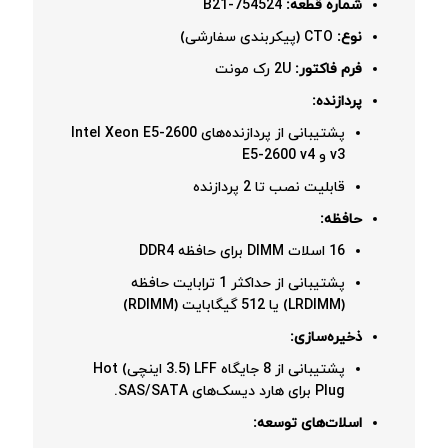
شماره قطعه:
754524-B21
نوع:
CTO (پیکربندی سفارشی)
فرم فاکتور:
2U رک مونت
پردازنده:
پشتیبانی از پردازنده‌های Intel Xeon E5-2600
v3 و E5-2600 v4
قابلیت نصب تا 2 پردازنده
حافظه:
16 اسلات DIMM برای حافظه DDR4
پشتیبانی از حداکثر 1 ترابایت حافظه
(LRDIMM) یا 512 گیگابایت (RDIMM)
ذخیره‌سازی:
پشتیبانی از 8 جایگاه LFF (3.5 اینچی) Hot
Plug برای هارد دیسک‌های SAS/SATA.
اسلات‌های توسعه: