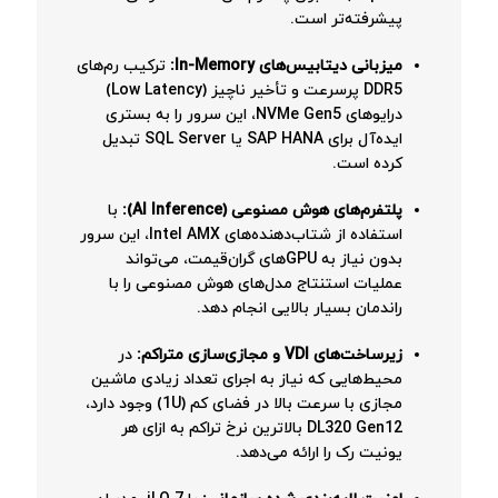
پیشرفته‌تر است.
میزبانی دیتابیس‌های In-Memory:
ترکیب رم‌های
DDR5 پرسرعت و تأخیر ناچیز (Low Latency)
درایوهای NVMe Gen5، این سرور را به بستری
ایده‌آل برای SAP HANA یا SQL Server تبدیل
کرده است.
پلتفرم‌های هوش مصنوعی (AI Inference):
با
استفاده از شتاب‌دهنده‌های Intel AMX، این سرور
بدون نیاز به GPUهای گران‌قیمت، می‌تواند
عملیات استنتاج مدل‌های هوش مصنوعی را با
راندمان بسیار بالایی انجام دهد.
زیرساخت‌های VDI و مجازی‌سازی متراکم:
در
محیط‌هایی که نیاز به اجرای تعداد زیادی ماشین
مجازی با سرعت بالا در فضای کم (1U) وجود دارد،
DL320 Gen12 بالاترین نرخ تراکم به ازای هر
یونیت رک را ارائه می‌دهد.