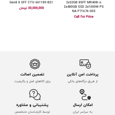
a
Gen8 8 SFF CTO 661189-B21
2x32GB 8SFF MR408i-o
2x480GB SSD 2x1000W PS
30,000,000
تومان
NA P71676-005
Call for Price
پرداخت امن آنلاین
تضمین اصالت
از طریق درگاه‌های بانکی
برای کالاهای اصل و باکیفیت
امکان ارسال
پشتیبانی و مشاوره
به سراسر ایران
توسط کارشناسان متخصص