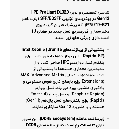
شاسی تخصصی و نوین
HPE ProLiant DL320
Gen12
در پیکربندی ترکیبی
SFF/EDSFF
(پارت‌نامبر
P75217-B21
)، که پیشرفته‌ترین گزینه برای
ذخیره‌سازی فوق‌سریع نسل جدید در فضای 1U
است،دارای ویژگی های زیر است:
پشتیبانی از پردازنده‌های
Intel Xeon 6 (Granite
Rapids-SP)
– این پردازنده‌ها به طور خاص برای
پلتفرم نسل دوازدهم HPE طراحی شده و از
جدیدترین معماری هسته‌ها با پشتیبانی از
شتاب‌دهنده‌های داخلی AMX (Advanced Matrix
Extensions) برای بارهای کاری هوش مصنوعی و
یادگیری ماشین بهره می‌برند. نسل چهارم
(Sapphire Rapids) و نسل پنجم (Emerald
Rapids) برای پلتفرم‌های نسل یازدهم (Gen11)
هستند و با مادربرد Gen12 سازگاری ندارند.
زیرساخت حافظه (DDR5 Ecosystem):
این سرور
دارای
۱۶ اسلات رم
است که از حافظه‌های
DDR5