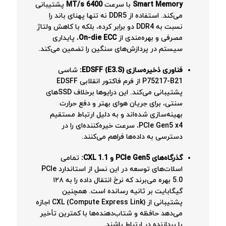
Smart Memory
با سرعت
6400 MT/s
پشتیبانی
می‌کند. استفاده از DDR5 نه تنها پهنای باند را
نسبت به DDR4 دو برابر کرده، بلکه با کاهش ولتاژ
مصرفی و بهره‌مندی از
On-die ECC
، پایداری
سیستم در پردازش‌های سنگین را تضمین می‌کند.
فناوری ذخیره‌سازی EDSFF (E3.S):
شاسی
P75217-B21 از فرم فاکتور انقلابی EDSFF
پشتیبانی می‌کند. این درایوها برخلاف SSDهای
سنتی، برای جریان هوای بهتر و دفع حرارت
بهینه‌سازی شده‌اند و به دلیل ارتباط مستقیم
PCIe Gen5 x4، سرعت خیره‌کننده‌ای را در
دسترسی به داده‌ها فراهم می‌کنند.
گذرگاه‌های PCIe Gen5 و CXL 1.1:
تمامی
اسلات‌های توسعه در این نسل از استاندارد PCIe
5.0 بهره می‌برند که نرخ انتقال داده را به ۱۲۸
گیگابایت بر ثانیه رسانده است. همچنین
پشتیبانی از CXL (Compute Express Link) اجازه
می‌دهد حافظه و شتاب‌دهنده‌ها با کمترین تأخیر
با پردازنده در ارتباط باشند.